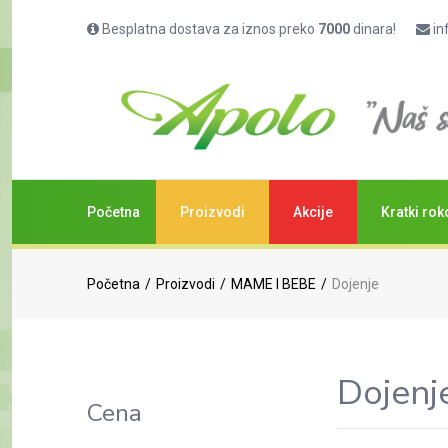
Besplatna dostava za iznos preko
7000
dinara!
in
Početna
Proizvodi
Akcije
Kratki rok
Početna
Proizvodi
MAME I BEBE
Dojenje
Dojenj
Cena