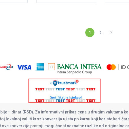
1
2
rbije – dinar (RSD). Za informativni prikaz cena u drugim valutama ko
oj lokalnoj valuti kroz konverziju u istu po kursu koji koriste kartiča
at ove konverzije postoji mogućnost neznatne razlike od originalne 