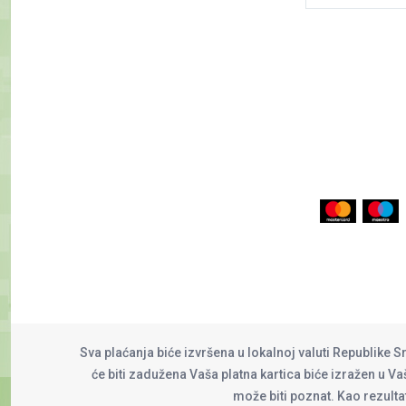
Sva plaćanja biće izvršena u lokalnoj valuti Republike S
će biti zadužena Vaša platna kartica biće izražen u Vaš
može biti poznat. Kao rezult