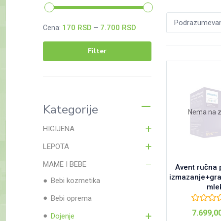
Podrazumevano
170 RSD
7.700 RSD
Cena:
—
Filter
Minimalna
Maksimalna
cena
cena
Kategorije
Nema na 
HIGIJENA
LEPOTA
MAME I BEBE
Avent ručna
izmazanje+gra
Bebi kozmetika
mle
Bebi oprema
7.699,0
Dojenje