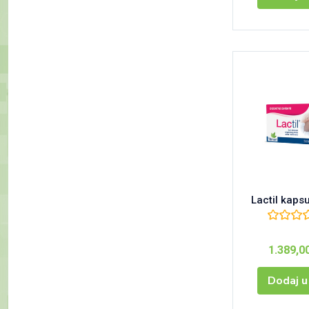
Lactil kap
1.389,0
Dodaj u