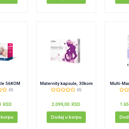
sule 56KOM
Maternity kapsule, 30kom
Multi-Ma
(0)
(0)
0
RSD
2.099,00
RSD
1.6
 korpu
Dodaj u korpu
Doda