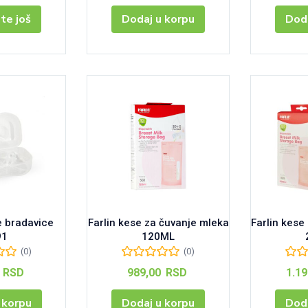
jte još
Dodaj u korpu
Doda
ke bradavice
Farlin kese za čuvanje mleka
Farlin kese
91
120ML
(0)
(0)
0
RSD
989,00
RSD
1.1
 korpu
Dodaj u korpu
Doda