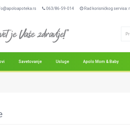
fo@apoloapoteka.rs
063/86-59-014
Rad korisničkog servisa
ovi
Savetovanje
Usluge
Apolo Mom & Baby
e