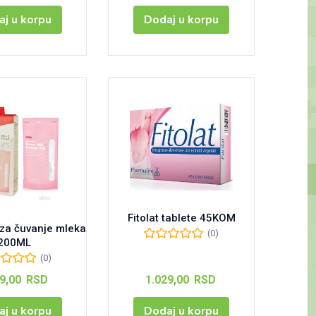
j u korpu
Dodaj u korpu
Fitolat tablete 45KOM
 za čuvanje mleka
(0)
200ML
(0)
99,00
RSD
1.029,00
RSD
j u korpu
Dodaj u korpu