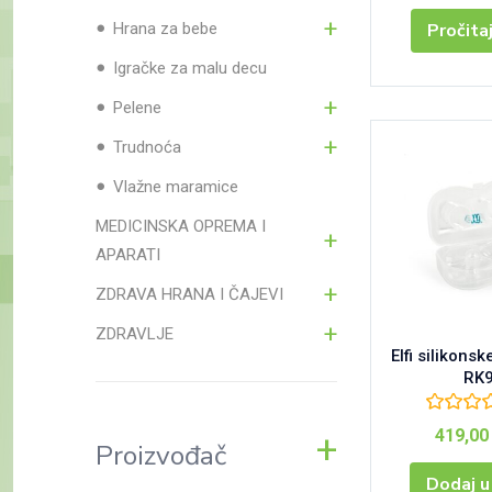
Pročita
Hrana za bebe
Igračke za malu decu
Pelene
Trudnoća
Vlažne maramice
MEDICINSKA OPREMA I
APARATI
ZDRAVA HRANA I ČAJEVI
ZDRAVLJE
Elfi silikons
RK
419,0
Proizvođač
Dodaj u