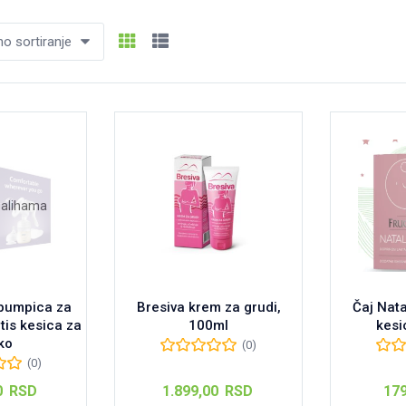
 sortiranje
zalihama
 pumpica za
Bresiva krem za grudi,
Čaj Natal
tis kesica za
100ml
kesi
ko
(0)
(0)
0
RSD
1.899,00
RSD
17