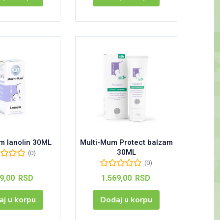
m lanolin 30ML
Multi-Mum Protect balzam
30ML
(0)
(0)
59,00
RSD
1.569,00
RSD
j u korpu
Dodaj u korpu