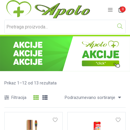
Prijavite se
Registracija
0
Unesite svoje korisničko ime i lozinku za prijavu.
Prikaz 1–12 od 13 rezultata
Podrazumevano sortiranje
Filtracija
Zapamti me
Izgubljena lozinka?