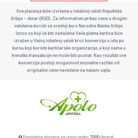
Sva plaćanja biće izvršena u lokalnoj valuti Republike
Srbije – dinar (RSD). Za informativni prikaz cena u drugim
valutama koristi se srednji kurs Narodne Banke Srbije.
Iznos za koji će biti zadužena Vaša platna kartica biće
izražen u Vašoj lokalnoj valuti kroz konverziju u istu po
kursu koji koriste kartičarske organizacije, a koji nama u
trenutku transakcije ne može biti poznat. Kao rezultat ove
konverzije postoji mogućnost neznatne razlike od
originalne cene navedene na našem sajtu.
Besplatna dostava za iznos preko
7000
dinara!