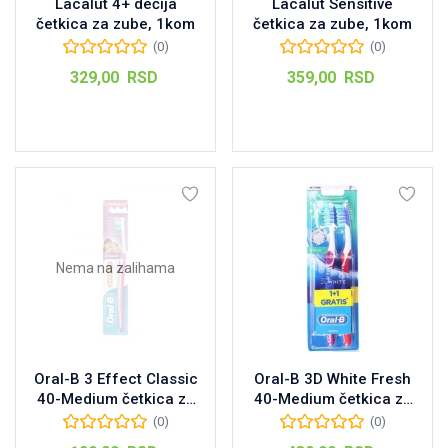
Lacalut 4+ dečija
Lacalut Sensitive
četkica za zube, 1kom
četkica za zube, 1kom
(0)
(0)
329,00
RSD
359,00
RSD
Dodaj u korpu
Pročitajte još
Nema na zalihama
Oral-B 3 Effect Classic
Oral-B 3D White Fresh
40-Medium četkica za
40-Medium četkica za
zube, 1kom
zube, 1kom+1GRATIS
(0)
(0)