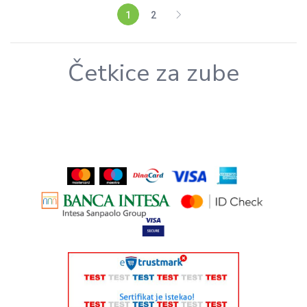
1
2
Četkice za zube