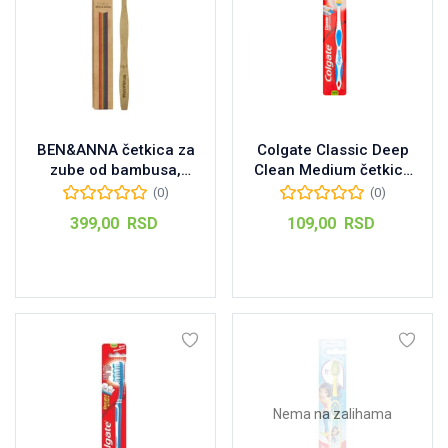
BEN&ANNA četkica za
Colgate Classic Deep
zube od bambusa,
Clean Medium četkica
1kom
za zube, 1kom
(0)
(0)
399,00
RSD
109,00
RSD
Dodaj u korpu
Dodaj u korpu
Nema na zalihama