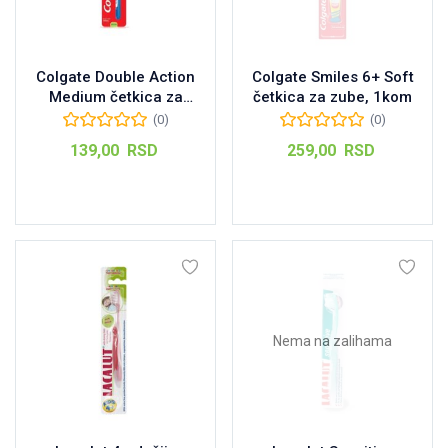
Colgate Double Action
Colgate Smiles 6+ Soft
Medium četkica za
četkica za zube, 1kom
zube, 1kom
(0)
(0)
139,00
RSD
259,00
RSD
Dodaj u korpu
Pročitajte još
Nema na zalihama