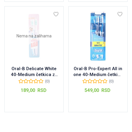
Nema na zalihama
Oral-B Delicate White
Oral-B Pro-Expert All in
40-Medium četkica za
one 40-Medium četkica
zube, 1kom+1GRATIS
za zube,
(0)
(0)
1kom+1GRATIS
189,00
RSD
549,00
RSD
Pročitajte još
Dodaj u korpu