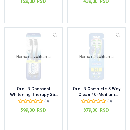
129,00
RSD
439,00
RSD
Pročitajte još
Dodaj u korpu
Nema na zalihama
Nema na zalihama
Oral-B Charcoal
Oral-B Complete 5 Way
Whitening Therapy 35-
Clean 40-Medium
Soft četkica za zube,
četkica za zube,
(0)
(0)
1kom+1GRATIS
1kom+1GRATIS
599,00
RSD
379,00
RSD
Pročitajte još
Pročitajte još