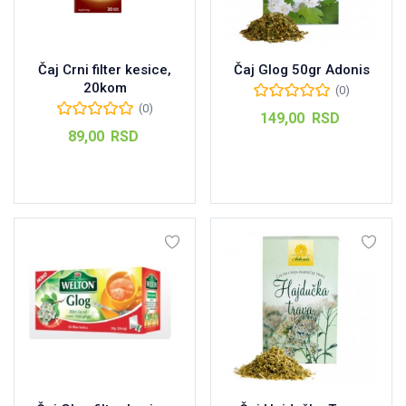
Čaj Crni filter kesice,
Čaj Glog 50gr Adonis
20kom
(0)
(0)
149,00
RSD
89,00
RSD
Dodaj u korpu
Dodaj u korpu