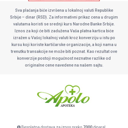
Sva plaćanja biće izvršena u lokalnoj valuti Republike
Srbije – dinar (RSD). Za informativni prikaz cena u drugim
valutama koristi se srednji kurs Narodne Banke Srbije.
Iznos za koji će biti zadužena Vaša platna kartica biće
izražen u Vašoj lokalnoj valuti kroz konverziju u istu po
kursu koji koriste kartičarske organizacije, a koji nama u
trenutku transakcije ne može biti poznat. Kao rezultat ove
konverzije postoji mogućnost neznatne razlike od
originalne cene navedene na našem sajtu.
Besplatna dostava za iznos preko
7000
dinara!