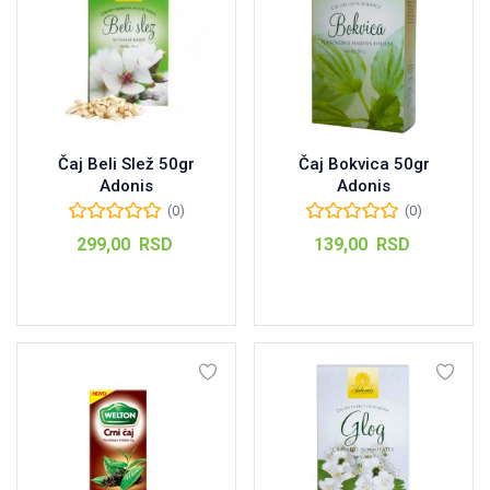
Čaj Beli Slež 50gr
Čaj Bokvica 50gr
Adonis
Adonis
(0)
(0)
299,00
RSD
139,00
RSD
Dodaj u korpu
Dodaj u korpu