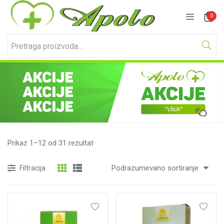
Prijavite se
Registracija
0
Unesite svoje korisničko ime i lozinku za prijavu.
Prikaz 1–12 od 31 rezultat
Podrazumevano sortiranje
Filtracija
Zapamti me
Izgubljena lozinka?