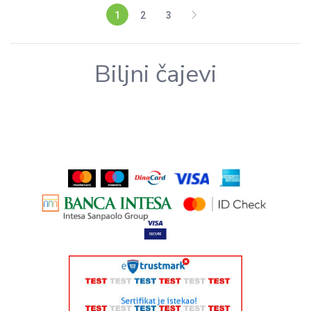
1
2
3
Biljni čajevi