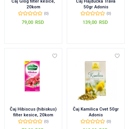
Čaj Glog filter kesice,
Čaj Hajdučka Trava
20kom
50gr Adonis
(0)
(0)
79,00
RSD
139,00
RSD
Dodaj u korpu
Dodaj u korpu
Čaj Hibiscus (hibiskus)
Čaj Kamilica Cvet 50gr
filter kesice, 20kom
Adonis
(0)
(0)