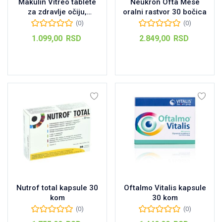
Makulin Vitreo tablete
Neukron Ofta Mese
za zdravlje očiju,
oralni rastvor 30 bočica
30kom
(0)
(0)
1.099,00
RSD
2.849,00
RSD
Dodaj u korpu
Dodaj u korpu
Nutrof total kapsule 30
Oftalmo Vitalis kapsule
kom
30 kom
(0)
(0)