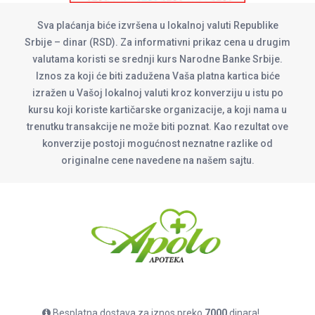
Sva plaćanja biće izvršena u lokalnoj valuti Republike
Srbije – dinar (RSD). Za informativni prikaz cena u drugim
valutama koristi se srednji kurs Narodne Banke Srbije.
Iznos za koji će biti zadužena Vaša platna kartica biće
izražen u Vašoj lokalnoj valuti kroz konverziju u istu po
kursu koji koriste kartičarske organizacije, a koji nama u
trenutku transakcije ne može biti poznat. Kao rezultat ove
konverzije postoji mogućnost neznatne razlike od
originalne cene navedene na našem sajtu.
Besplatna dostava za iznos preko
7000
dinara!