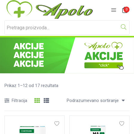
Prijavite se
Registracija
0
Unesite svoje korisničko ime i lozinku za prijavu.
Prikaz 1–12 od 17 rezultata
Podrazumevano sortiranje
Filtracija
Zapamti me
Izgubljena lozinka?