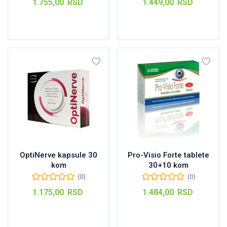
1.755,00
RSD
1.449,00
RSD
Dodaj u korpu
Dodaj u korpu
OptiNerve kapsule 30
Pro-Visio Forte tablete
kom
30+10 kom
(0)
(0)
1.175,00
RSD
1.484,00
RSD
Dodaj u korpu
Dodaj u korpu