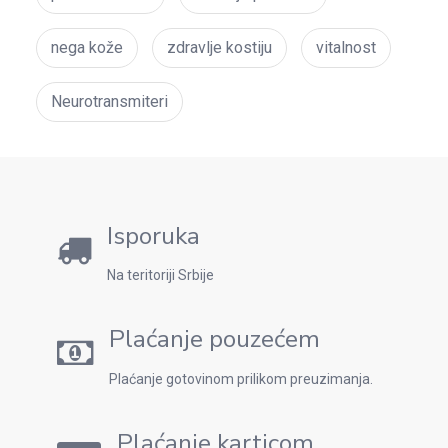
nega kože
zdravlje kostiju
vitalnost
Neurotransmiteri
Isporuka
Na teritoriji Srbije
Plaćanje pouzećem
Plaćanje gotovinom prilikom preuzimanja.
Plaćanje karticom