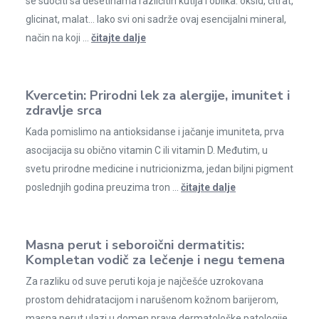
se suočiti sa desetinama različitih kutija i oblika: oksid, citrat,
glicinat, malat… Iako svi oni sadrže ovaj esencijalni mineral,
način na koji ...
čitajte dalje
Kvercetin: Prirodni lek za alergije, imunitet i
zdravlje srca
Kada pomislimo na antioksidanse i jačanje imuniteta, prva
asocijacija su obično vitamin C ili vitamin D. Međutim, u
svetu prirodne medicine i nutricionizma, jedan biljni pigment
poslednjih godina preuzima tron ...
čitajte dalje
Masna perut i seboroični dermatitis:
Kompletan vodič za lečenje i negu temena
Za razliku od suve peruti koja je najčešće uzrokovana
prostom dehidratacijom i narušenom kožnom barijerom,
masna perut ulazi u domen prave dermatološke patologije.