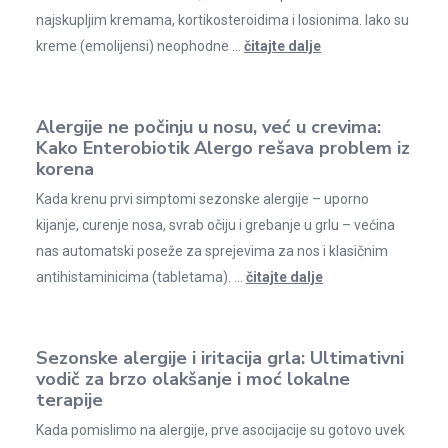
najskupljim kremama, kortikosteroidima i losionima. Iako su
kreme (emolijensi) neophodne ...
čitajte dalje
Alergije ne počinju u nosu, već u crevima:
Kako Enterobiotik Alergo rešava problem iz
korena
Kada krenu prvi simptomi sezonske alergije – uporno
kijanje, curenje nosa, svrab očiju i grebanje u grlu – većina
nas automatski poseže za sprejevima za nos i klasičnim
antihistaminicima (tabletama). ...
čitajte dalje
Sezonske alergije i iritacija grla: Ultimativni
vodič za brzo olakšanje i moć lokalne
terapije
Kada pomislimo na alergije, prve asocijacije su gotovo uvek