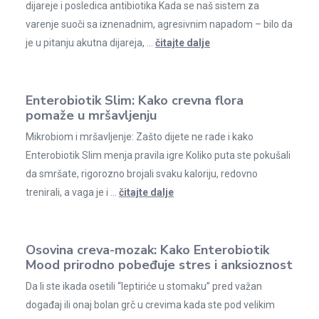
dijareje i posledica antibiotika Kada se naš sistem za
varenje suoči sa iznenadnim, agresivnim napadom – bilo da
je u pitanju akutna dijareja, ...
čitajte dalje
Enterobiotik Slim: Kako crevna flora
pomaže u mršavljenju
Mikrobiom i mršavljenje: Zašto dijete ne rade i kako
Enterobiotik Slim menja pravila igre Koliko puta ste pokušali
da smršate, rigorozno brojali svaku kaloriju, redovno
trenirali, a vaga je i ...
čitajte dalje
Osovina creva-mozak: Kako Enterobiotik
Mood prirodno pobeđuje stres i anksioznost
Da li ste ikada osetili “leptiriće u stomaku” pred važan
događaj ili onaj bolan grč u crevima kada ste pod velikim