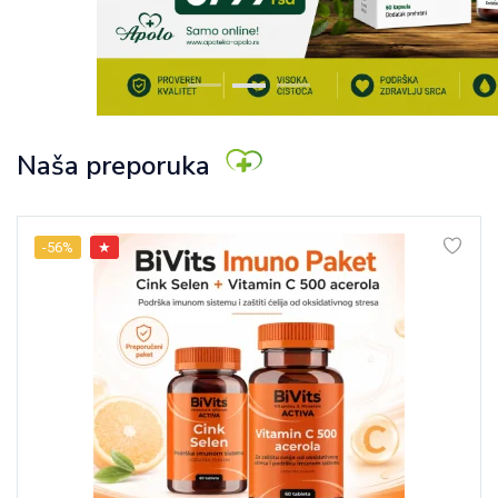
Naša preporuka
-56%
★