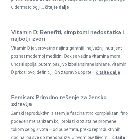
u dermatologiji ...
čitajte dalje
Vitamin D: Benefiti, simptomi nedostatka i
najbolji izvori
Vitamin D je verovatno najintrigantniji i najvažniji nutrijent
poznat modernoj medicini. Dok se većina vitamina mora
unositi spolja, putem pažljivo izbalansirane ishrane, vitamin
D prkosi ovoj definiciji. On zapravo uopšte ...
čitajte dalje
Femisan: Prirodno rešenje za žensko
zdravlje
Ženski reproduktivni sistem je fascinantno kompleksan, fino
podešen mehanizam koji prolazi kroz stalne promene
tokom celog života – od puberteta, preko reproduktivnih
godina, pa sve do menopauze. U ovom osetljivom ...
čitajte