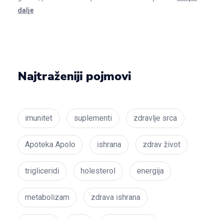
dalje
Najtraženiji pojmovi
imunitet
suplementi
zdravlje srca
Apoteka Apolo
ishrana
zdrav život
trigliceridi
holesterol
energija
metabolizam
zdrava ishrana