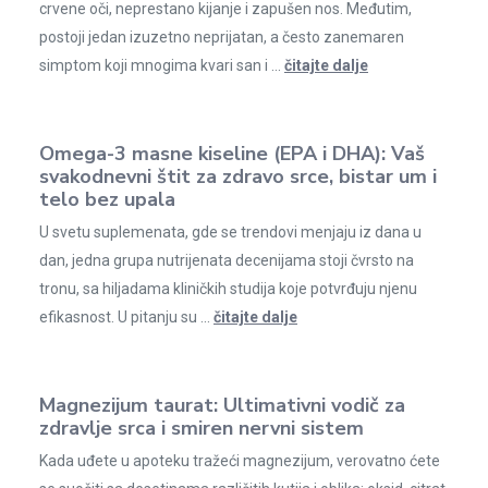
crvene oči, neprestano kijanje i zapušen nos. Međutim,
postoji jedan izuzetno neprijatan, a često zanemaren
simptom koji mnogima kvari san i ...
čitajte dalje
Omega-3 masne kiseline (EPA i DHA): Vaš
svakodnevni štit za zdravo srce, bistar um i
telo bez upala
U svetu suplemenata, gde se trendovi menjaju iz dana u
dan, jedna grupa nutrijenata decenijama stoji čvrsto na
tronu, sa hiljadama kliničkih studija koje potvrđuju njenu
efikasnost. U pitanju su ...
čitajte dalje
Magnezijum taurat: Ultimativni vodič za
zdravlje srca i smiren nervni sistem
Kada uđete u apoteku tražeći magnezijum, verovatno ćete