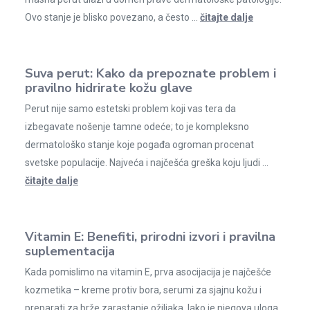
Ovo stanje je blisko povezano, a često ...
čitajte dalje
Suva perut: Kako da prepoznate problem i
pravilno hidrirate kožu glave
Perut nije samo estetski problem koji vas tera da
izbegavate nošenje tamne odeće; to je kompleksno
dermatološko stanje koje pogađa ogroman procenat
svetske populacije. Najveća i najčešća greška koju ljudi ...
čitajte dalje
Vitamin E: Benefiti, prirodni izvori i pravilna
suplementacija
Kada pomislimo na vitamin E, prva asocijacija je najčešće
kozmetika – kreme protiv bora, serumi za sjajnu kožu i
preparati za brže zarastanje ožiljaka. Iako je njegova uloga