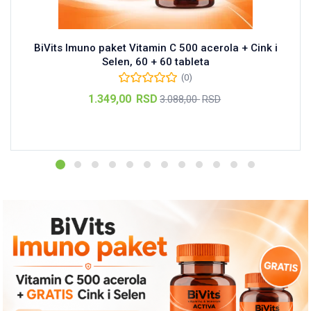
BiVits Imuno paket Vitamin C 500 acerola + Cink i
Selen, 60 + 60 tableta
(0)
Тренутна
Оригинална
1.349,00
RSD
3.088,00
RSD
цена
цена
Dodaj u korpu
је:
је
1.349,00 RSD.
била:
3.088,00 RSD.