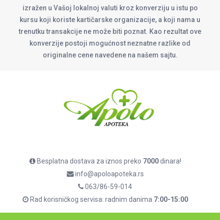
izražen u Vašoj lokalnoj valuti kroz konverziju u istu po
kursu koji koriste kartičarske organizacije, a koji nama u
trenutku transakcije ne može biti poznat. Kao rezultat ove
konverzije postoji mogućnost neznatne razlike od
originalne cene navedene na našem sajtu.
Besplatna dostava za iznos preko
7000
dinara!
info@apoloapoteka.rs
063/86-59-014
Rad korisničkog servisa: radnim danima
7:00-15:00