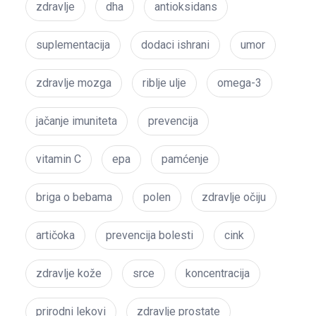
zdravlje
dha
antioksidans
suplementacija
dodaci ishrani
umor
zdravlje mozga
riblje ulje
omega-3
jačanje imuniteta
prevencija
vitamin C
epa
pamćenje
briga o bebama
polen
zdravlje očiju
artičoka
prevencija bolesti
cink
zdravlje kože
srce
koncentracija
prirodni lekovi
zdravlje prostate