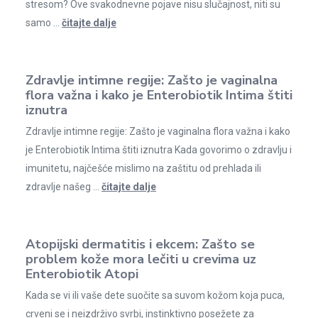
stresom? Ove svakodnevne pojave nisu slučajnost, niti su
samo ...
čitajte dalje
Zdravlje intimne regije: Zašto je vaginalna
flora važna i kako je Enterobiotik Intima štiti
iznutra
Zdravlje intimne regije: Zašto je vaginalna flora važna i kako
je Enterobiotik Intima štiti iznutra Kada govorimo o zdravlju i
imunitetu, najčešće mislimo na zaštitu od prehlada ili
zdravlje našeg ...
čitajte dalje
Atopijski dermatitis i ekcem: Zašto se
problem kože mora lečiti u crevima uz
Enterobiotik Atopi
Kada se vi ili vaše dete suočite sa suvom kožom koja puca,
crveni se i neizdrživo svrbi, instinktivno posežete za