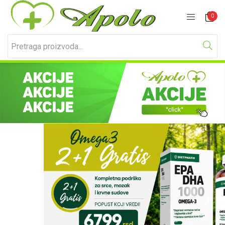
Prijavite se
Registracija
0
Unesite svoje korisničko ime i lozinku za prijavu.
Zapamti me
Izgubljena lozinka?
Previous
Next