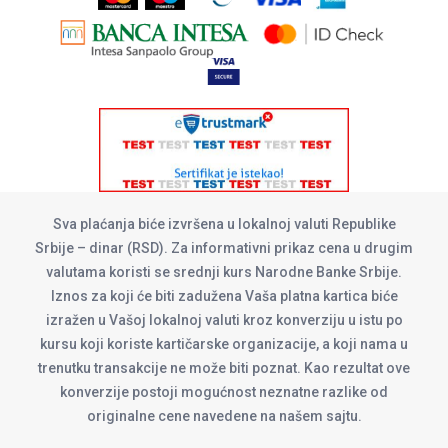
Sva plaćanja biće izvršena u lokalnoj valuti Republike
Srbije – dinar (RSD). Za informativni prikaz cena u drugim
valutama koristi se srednji kurs Narodne Banke Srbije.
Iznos za koji će biti zadužena Vaša platna kartica biće
izražen u Vašoj lokalnoj valuti kroz konverziju u istu po
kursu koji koriste kartičarske organizacije, a koji nama u
trenutku transakcije ne može biti poznat. Kao rezultat ove
konverzije postoji mogućnost neznatne razlike od
originalne cene navedene na našem sajtu.