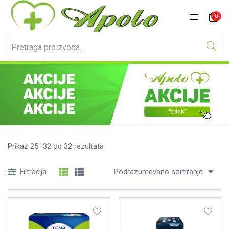
Prijavite se
Registracija
0
Unesite svoje korisničko ime i lozinku za prijavu.
Prikaz 25–32 od 32 rezultata
Podrazumevano sortiranje
Filtracija
Zapamti me
Izgubljena lozinka?