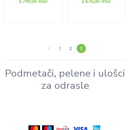
2.799,00
RSD
2.670,00
RSD
Dodaj u korpu
Dodaj u korpu
1
2
3
Podmetači, pelene i ulošci
za odrasle