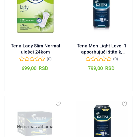
Tena Lady Slim Normal
Tena Men Light Level 1
ulošci 24kom
apsorbujući štitnik,
24kom
(0)
(0)
699,00
RSD
799,00
RSD
Dodaj u korpu
Dodaj u korpu
Nema na zalihama