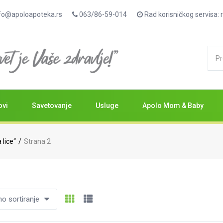
fo@apoloapoteka.rs
063/86-59-014
Rad korisničkog servisa
ovi
Savetovanje
Usluge
Apolo Mom & Baby
lice“
Strana 2
 sortiranje