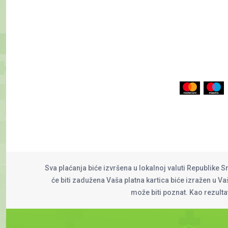
Sva plaćanja biće izvršena u lokalnoj valuti Republike S
će biti zadužena Vaša platna kartica biće izražen u Vaš
može biti poznat. Kao rezult