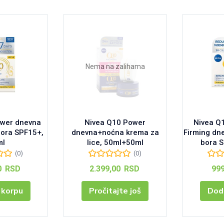
Nema na zalihama
ower dnevna
Nivea Q10 Power
Nivea Q
bora SPF15+,
dnevna+noćna krema za
Firming dn
ml
lice, 50ml+50ml
bora 
(0)
(0)
0
RSD
2.399,00
RSD
99
 korpu
Pročitajte još
Doda