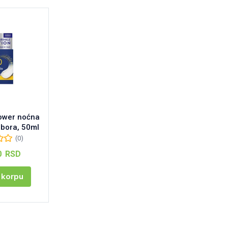
ower noćna
 bora, 50ml
(0)
0
RSD
 korpu