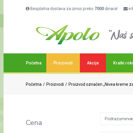
Besplatna dostava za iznos preko
7000
dinara!
in
Početna
Proizvodi
Akcije
Kratki rok
Početna
Proizvodi
Proizvod označen „Nivea kreme za 
Podrazumevano
Cena