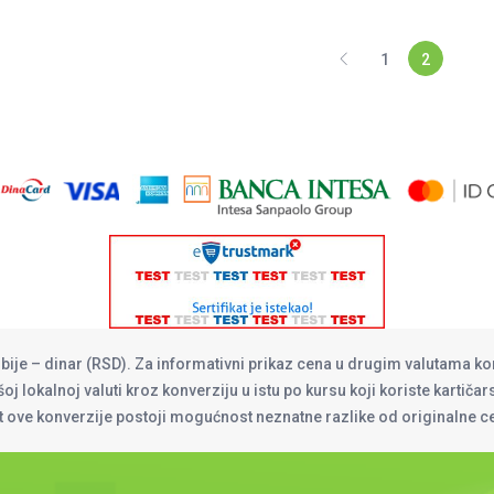
1
2
rbije – dinar (RSD). Za informativni prikaz cena u drugim valutama ko
oj lokalnoj valuti kroz konverziju u istu po kursu koji koriste kartiča
at ove konverzije postoji mogućnost neznatne razlike od originalne 