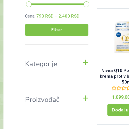
790 RSD
2.400 RSD
Cena:
—
Filter
Minimalna
Maksimalna
cena
cena
Kategorije
Nivea Q10 P
krema protiv 
50
1.099,0
Proizvođač
Dodaj u