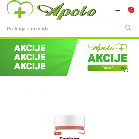
Prijavite se
Registracija
0
Unesite svoje korisničko ime i lozinku za prijavu.
Zapamti me
Izgubljena lozinka?