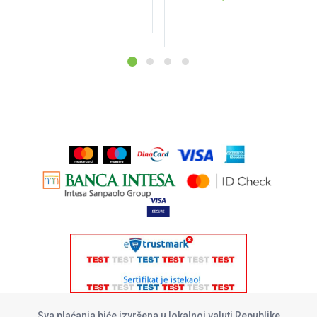
Dodaj u korpu
Pročitajte još
Sva plaćanja biće izvršena u lokalnoj valuti Republike