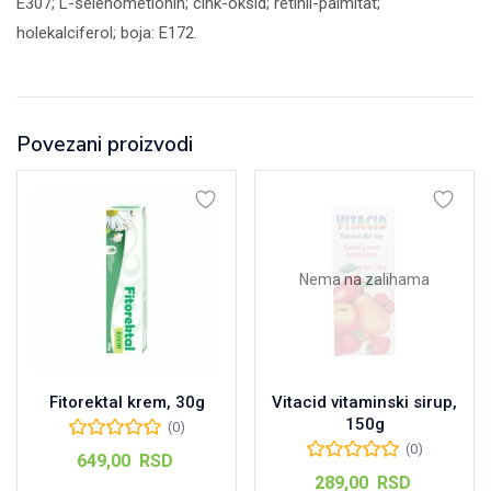
E307; L-selenometionin; cink-oksid; retinil-palmitat;
holekalciferol; boja: E172.
Povezani proizvodi
Nema na zalihama
Fitorektal krem, 30g
Vitacid vitaminski sirup,
150g
(0)
(0)
649,00
RSD
289,00
RSD