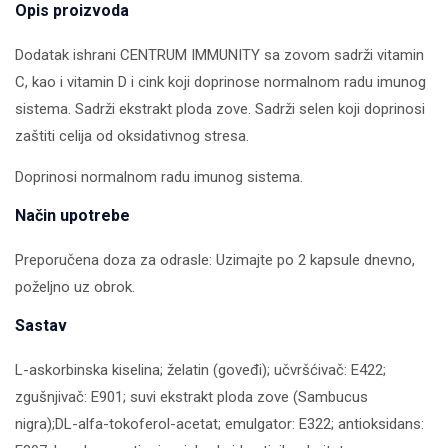
Opis proizvoda
Dodatak ishrani CENTRUM IMMUNITY sa zovom sadrži vitamin
C, kao i vitamin D i cink koji doprinose normalnom radu imunog
sistema. Sadrži ekstrakt ploda zove. Sadrži selen koji doprinosi
zaštiti celija od oksidativnog stresa.
Doprinosi normalnom radu imunog sistema.
Način upotrebe
Preporučena doza za odrasle: Uzimajte po 2 kapsule dnevno,
poželjno uz obrok.
Sastav
L-askorbinska kiselina; želatin (goveđi); učvršćivač: E422;
zgušnjivač: E901; suvi ekstrakt ploda zove (Sambucus
nigra);DL-alfa-tokoferol-acetat; emulgator: E322; antioksidans: