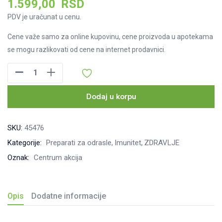
1.599,00
RSD
PDV je uračunat u cenu.
Cene važe samo za online kupovinu, cene proizvoda u apotekama
se mogu razlikovati od cene na internet prodavnici.
Centrum
Immunity
kapsule,
Dodaj u korpu
30kom
količina
SKU:
45476
Kategorije:
Preparati za odrasle
Imunitet
ZDRAVLJE
Oznak:
Centrum akcija
Opis
Dodatne informacije