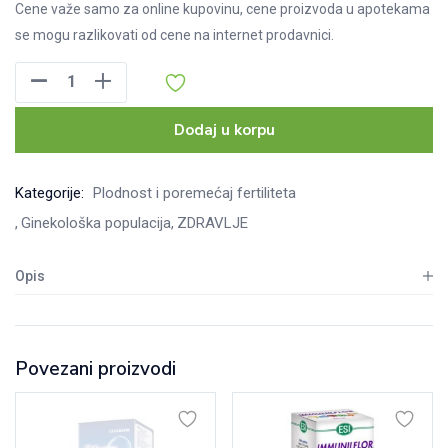
Cene važe samo za online kupovinu, cene proizvoda u apotekama
se mogu razlikovati od cene na internet prodavnici.
CreativePro
Women
(za
Dodaj u korpu
žene)
kesice,
Kategorije:
Plodnost i poremećaj fertiliteta
30kom
Ginekološka populacija
ZDRAVLJE
količina
Opis
Povezani proizvodi