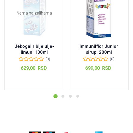
Nema na zalihama
Jekogal riblje ulje-
Immunilflor Junior
limun, 100ml
sirup, 200ml
(0)
(0)
629,00
RSD
699,00
RSD
Pročitajte još
Dodaj u korpu