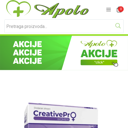
Prijavite se
Registracija
0
Unesite svoje korisničko ime i lozinku za prijavu.
Zapamti me
Izgubljena lozinka?