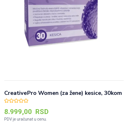
CreativePro Women (za žene) kesice, 30kom
8.999,00
RSD
PDV je uračunat u cenu.