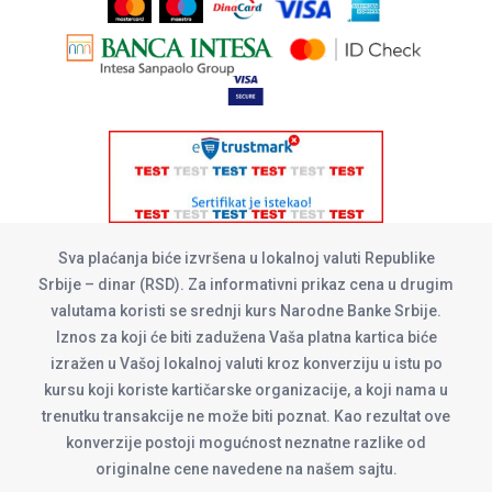
Sva plaćanja biće izvršena u lokalnoj valuti Republike
Srbije – dinar (RSD). Za informativni prikaz cena u drugim
valutama koristi se srednji kurs Narodne Banke Srbije.
Iznos za koji će biti zadužena Vaša platna kartica biće
izražen u Vašoj lokalnoj valuti kroz konverziju u istu po
kursu koji koriste kartičarske organizacije, a koji nama u
trenutku transakcije ne može biti poznat. Kao rezultat ove
konverzije postoji mogućnost neznatne razlike od
originalne cene navedene na našem sajtu.