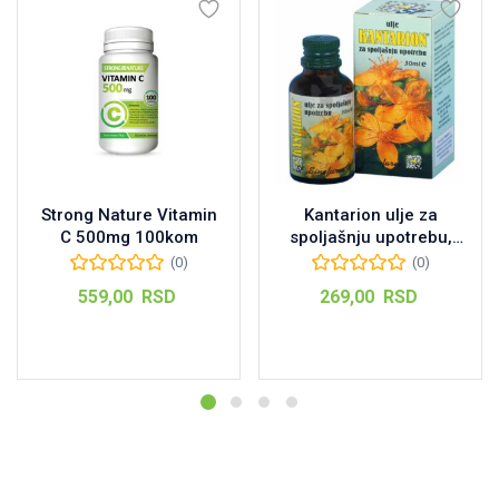
Strong Nature Vitamin
Kantarion ulje za
C 500mg 100kom
spoljašnju upotrebu,
30ml
(0)
(0)
559,00
RSD
269,00
RSD
Dodaj u korpu
Dodaj u korpu