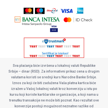
Sva plaćanja biće izvršena u lokalnoj valuti Republike
Srbije – dinar (RSD). Za informativni prikaz cena u drugim
valutama koristi se srednji kurs Narodne Banke Srbije.
Iznos za koji će biti zadužena Vaša platna kartica biće
izražen u Vašoj lokalnoj valuti kroz konverziju u istu po
kursu koji koriste kartičarske organizacije, a koji nama u
trenutku transakcije ne može biti poznat. Kao rezultat ove
konverzije postoji mogućnost neznatne razlike od