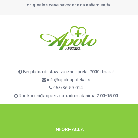
originalne cene navedene na našem sajtu.
Besplatna dostava za iznos preko
7000
dinara!
info@apoloapoteka.rs
063/86-59-014
Rad korisničkog servisa: radnim danima
7:00-15:00
INFORMACIJA