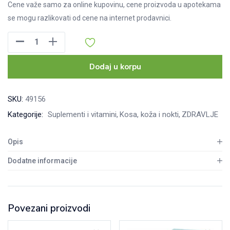
Cene važe samo za online kupovinu, cene proizvoda u apotekama
se mogu razlikovati od cene na internet prodavnici.
EnteroBiotik
Atopi
kapsule,
Dodaj u korpu
30kom
količina
SKU:
49156
Kategorije:
Suplementi i vitamini
Kosa, koža i nokti
ZDRAVLJE
Opis
Dodatne informacije
Povezani proizvodi