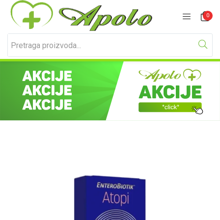
Prijavite se
Registracija
0
Unesite svoje korisničko ime i lozinku za prijavu.
Zapamti me
Izgubljena lozinka?