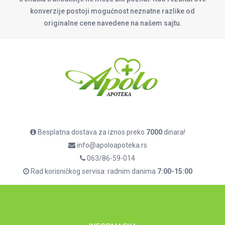
konverzije postoji mogućnost neznatne razlike od
originalne cene navedene na našem sajtu.
Besplatna dostava za iznos preko
7000
dinara!
info@apoloapoteka.rs
063/86-59-014
Rad korisničkog servisa: radnim danima
7:00-15:00