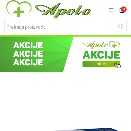
Prijavite se
Registracija
0
Unesite svoje korisničko ime i lozinku za prijavu.
Zapamti me
Izgubljena lozinka?