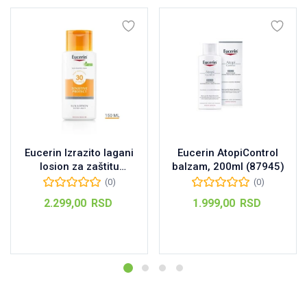
Eucerin Izrazito lagani
Eucerin AtopiControl
losion za zaštitu
balzam, 200ml (87945)
osetljive kože od sunca
(0)
(0)
SPF30 150 ml
2.299,00
RSD
1.999,00
RSD
Dodaj u korpu
Dodaj u korpu