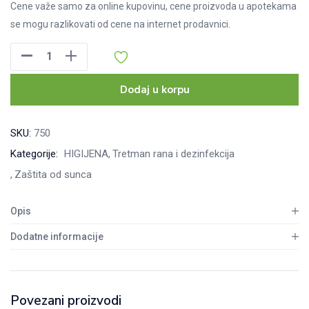
Cene važe samo za online kupovinu, cene proizvoda u apotekama
se mogu razlikovati od cene na internet prodavnici.
Jekoderm
mast
sa
Dodaj u korpu
ribljem
uljem,
SKU:
750
25g
Kategorije:
HIGIJENA
Tretman rana i dezinfekcija
količina
Zaštita od sunca
Opis
Dodatne informacije
Povezani proizvodi