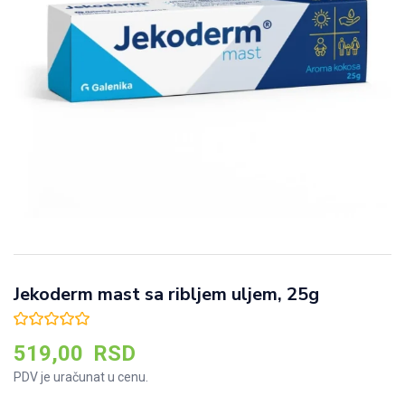
Jekoderm mast sa ribljem uljem, 25g
519,00
RSD
PDV je uračunat u cenu.