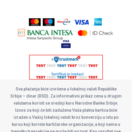
Sva plaćanja biće izvršena u lokalnoj valuti Republike
Srbije – dinar (RSD). Za informativni prikaz cena u drugim
valutama koristi se srednji kurs Narodne Banke Srbije.
Iznos za koji će biti zadužena Vaša platna kartica biće
izražen u Vašoj lokalnoj valuti kroz konverziju u istu po
kursu koji koriste kartičarske organizacije, a koji nama u
trenutku transakcije ne može biti poznat. Kao rezultat ove