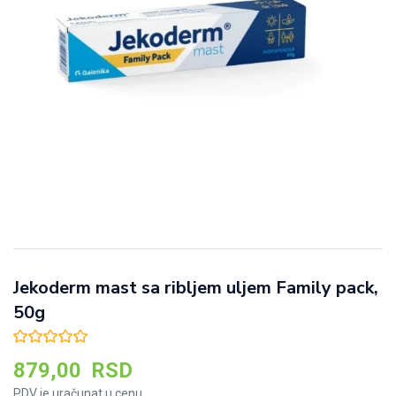
Jekoderm mast sa ribljem uljem Family pack,
50g
879,00
RSD
PDV je uračunat u cenu.