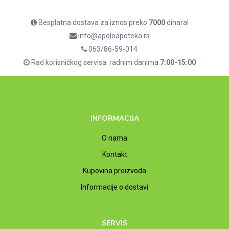
Besplatna dostava za iznos preko
7000
dinara!
info@apoloapoteka.rs
063/86-59-014
Rad korisničkog servisa: radnim danima
7:00-15:00
INFORMACIJA
O nama
Kontakt
Kupovina proizvoda
Informacije o dostavi
SERVIS