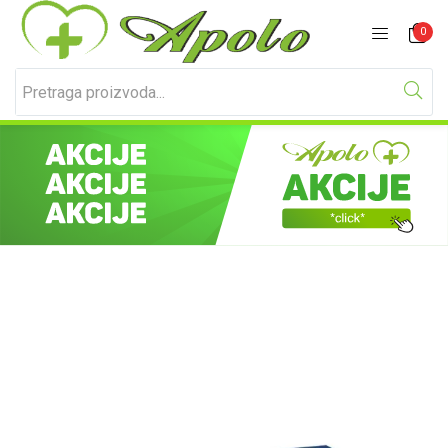
Prijavite se
Registracija
0
Unesite svoje korisničko ime i lozinku za prijavu.
Zapamti me
Izgubljena lozinka?