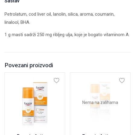
Sastav
Petrolatum, cod liver oil, lanolin, silica, aroma, coumarin,
linalool, BHA.
1 g masti sadrži 250 mg ribljeg ulja, koje je bogato vitaminom A.
Povezani proizvodi
Nema na zalihama