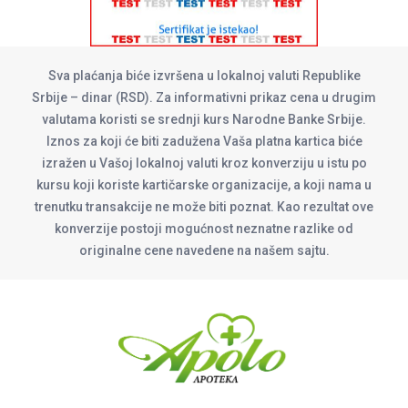
Sva plaćanja biće izvršena u lokalnoj valuti Republike
Srbije – dinar (RSD). Za informativni prikaz cena u drugim
valutama koristi se srednji kurs Narodne Banke Srbije.
Iznos za koji će biti zadužena Vaša platna kartica biće
izražen u Vašoj lokalnoj valuti kroz konverziju u istu po
kursu koji koriste kartičarske organizacije, a koji nama u
trenutku transakcije ne može biti poznat. Kao rezultat ove
konverzije postoji mogućnost neznatne razlike od
originalne cene navedene na našem sajtu.