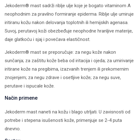
Jekoderm® mast sadrži riblje ulje koje je bogato vitaminom A
neophodnim za pravilno formiranje epiderma. Riblje ulje umiruje
iritiranu kožu nakon delovanja toplotnih ili hemijskih agenasa.
Suvoj, perutavoj koži obezbeđuje neophodne hranljive materije,
daje glatkoću i sjaj i povećava elastičnost.
Jekoderm® mast se preporučuje: za negu kože nakon
sunčanja; za zaštitu kože beba od iritacija i ojeda; za umirivanje
iritirane kože na pregibima, izazvanih trenjem ili prekomernim
znojenjem; za negu zdrave i osetljive kože; za negu suve,
perutave i ispucale kože.
Način primene
Jekoderm mast naneti na kožu i blago utrljati. U zavisnosti od
potrebe i stepena isušenosti kože, primenjuje se 2-4 puta
dnevno.