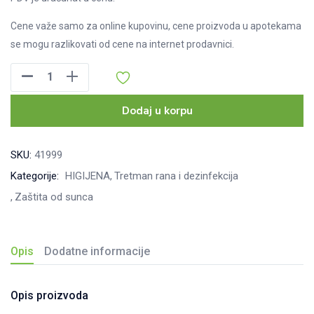
Cene važe samo za online kupovinu, cene proizvoda u apotekama
se mogu razlikovati od cene na internet prodavnici.
Jekoderm
mast
sa
Dodaj u korpu
ribljem
uljem
SKU:
41999
Family
Kategorije:
HIGIJENA
Tretman rana i dezinfekcija
pack,
Zaštita od sunca
50g
količina
Opis
Dodatne informacije
Opis proizvoda