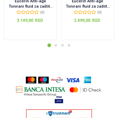
Eucerin Anti-age
Eucerin Anti-age
Tonirani fluid za zaštitu
Tonirani fluid za zaštitu
od sunca SPF50+
od sunca SPF50+ Svetli
(0)
(0)
Tamni 50 ml
50 ml
3.149,00
RSD
2.499,00
RSD
Dodaj u korpu
Pročitajte još