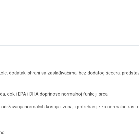
le, dodatak ishrani sa zaslađivačima, bez dodatog šećera, predstavl
a, dok i EPA i DHA doprinose normalnoj funkciji srca.
održavanju normalnih kostiju i zuba, i potreban je za normalan rast i 
no.