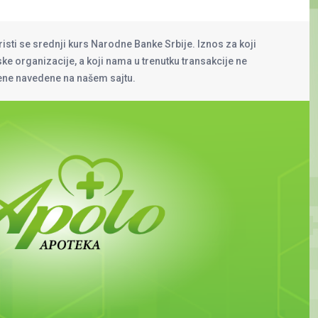
risti se srednji kurs Narodne Banke Srbije. Iznos za koji
rske organizacije, a koji nama u trenutku transakcije ne
cene navedene na našem sajtu.