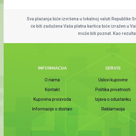
Sva plaćanja biće izvršena u lokalnoj valuti Republike S
će biti zadužena Vaša platna kartica biće izražen u Vaš
može biti poznat. Kao rezult
INFORMACIJA
SERVIS
O nama
Uslovi kupovine
Kontakt
Politika privatnosti
Kupovina proizvoda
Izjava o odustanku
Informacije o dostavi
Reklamacija