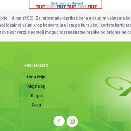
rbije – dinar (RSD). Za informativni prikaz cena u drugim valutama ko
oj lokalnoj valuti kroz konverziju u istu po kursu koji koriste kartiča
at ove konverzije postoji mogućnost neznatne razlike od originalne 
MOJ NALOG
Lista želja
Moj nalog
Korpa
Kasa