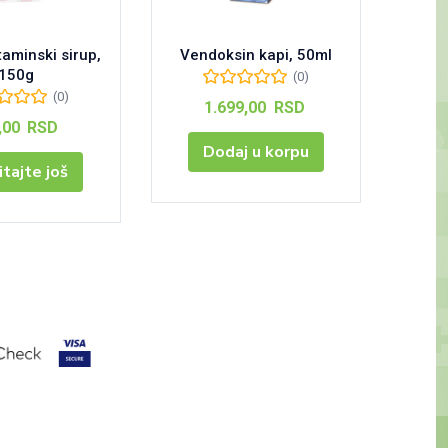
taminski sirup,
Vendoksin kapi, 50ml
Swiss+
150g
(0)
(0)
1.699,00
RSD
,00
RSD
Dodaj u korpu
itajte još