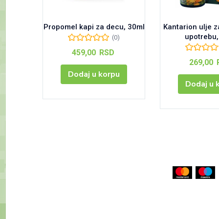
Propomel kapi za decu, 30ml
Kantarion ulje z
upotrebu,
(0)
459,00
RSD
269,00
Dodaj u korpu
Dodaj u 