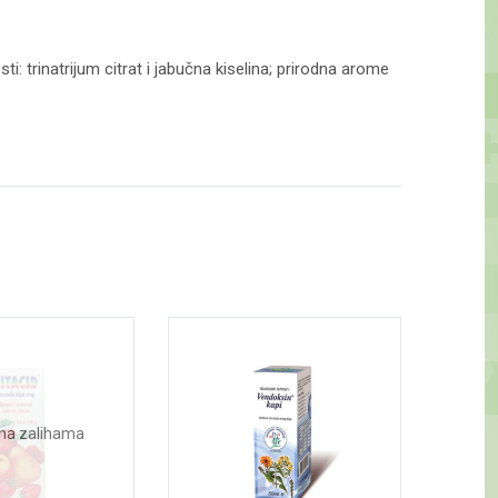
sti: trinatrijum citrat i jabučna kiselina; prirodna arome
na zalihama
N