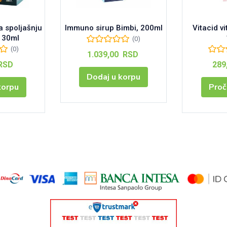
a spoljašnju
Immuno sirup Bimbi, 200ml
Vitacid vi
 30ml
(0)
(0)
1.039,00
RSD
RSD
289
Dodaj u korpu
korpu
Proč