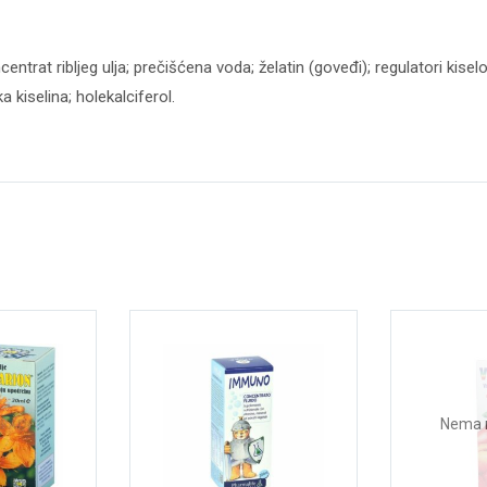
entrat ribljeg ulja; prečišćena voda; želatin (goveđi); regulatori kiselo
 kiselina; holekalciferol.
Nema 