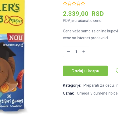
2.339,00
RSD
PDV je uračunat u cenu.
Cene važe samo za online kupovi
cene na internet prodavnici.
Möller's
Omega-
3
Dodaj u korpu
gumene
ribice
-
Kategorije:
Preparati za decu
I
ukus
Oznak:
Omega 3 gumene ribice
kole,
36kom
količina