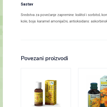
Sastav
Sredstva za povećanje zapremine: ksilitol i sorbitol; konc
kole; boja: karamel amonijačni; antioksidans: askorbinska
Povezani proizvodi