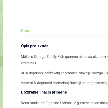
Opis
Opis proizvoda
Möller’s Omega-3 Jelly Fish gumene ribice sa ukusom ko
vitamina D.
DHA doprinosi održavanju normalne funkcije mozga i vid
Vitamin D doprinosi normalnoj funkciji imunog sistema, 
Doziranje i način primene
Deca starija od 3 godine i odrasli: 2 gumene ribice dnev