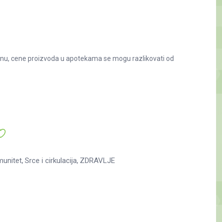
nu, cene proizvoda u apotekama se mogu razlikovati od
munitet
Srce i cirkulacija
ZDRAVLJE