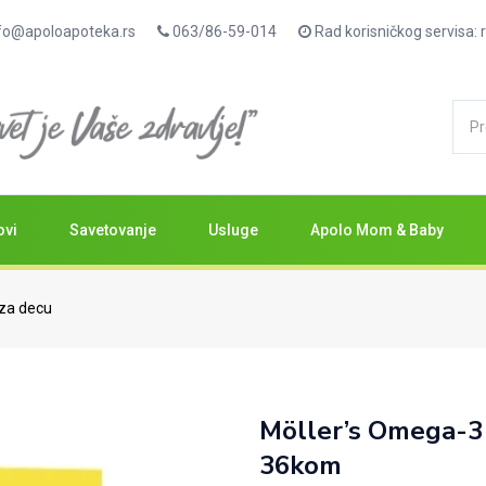
fo@apoloapoteka.rs
063/86-59-014
Rad korisničkog servisa
ovi
Savetovanje
Usluge
Apolo Mom & Baby
 za decu
Möller’s Omega-3 
36kom