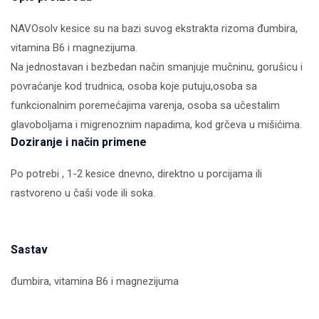
NAVOsolv kesice su na bazi suvog ekstrakta rizoma đumbira,
vitamina B6 i magnezijuma.
Na jednostavan i bezbedan način smanjuje mučninu, gorušicu i
povraćanje kod trudnica, osoba koje putuju,osoba sa
funkcionalnim poremećajima varenja, osoba sa učestalim
glavoboljama i migrenoznim napadima, kod grčeva u mišićima.
Doziranje i način primene
Po potrebi , 1-2 kesice dnevno, direktno u porcijama ili
rastvoreno u čaši vode ili soka.
Sastav
đumbira, vitamina B6 i magnezijuma