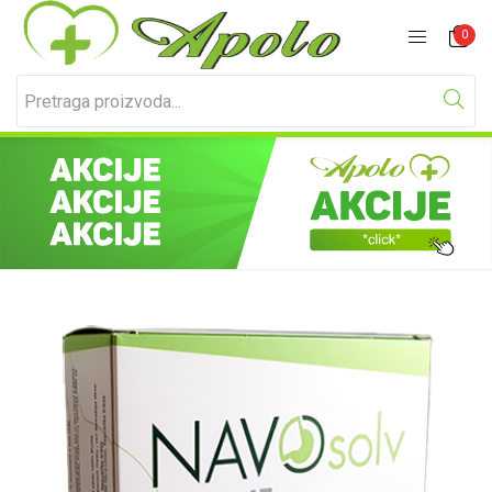
Prijavite se
Registracija
0
Unesite svoje korisničko ime i lozinku za prijavu.
Zapamti me
Izgubljena lozinka?