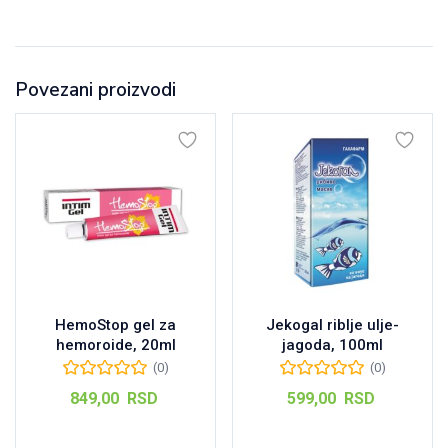
Povezani proizvodi
HemoStop gel za
Jekogal riblje ulje-
hemoroide, 20ml
jagoda, 100ml
(0)
(0)
849,00
RSD
599,00
RSD
Dodaj u korpu
Dodaj u korpu