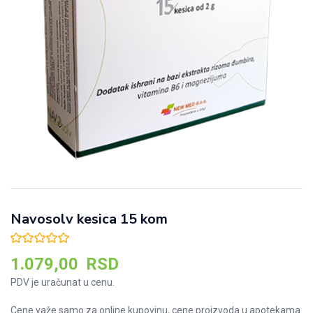
Navosolv kesica 15 kom
1.079,00
RSD
PDV je uračunat u cenu.
Cene važe samo za online kupovinu, cene proizvoda u apotekama