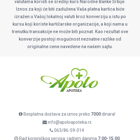
valutama koristi se srednji kurs Narodne Banke Srbije.
Iznos za koji će biti zadužena Vaša platna kartica biće
izražen u Vašoj lokalnoj valuti kroz konverziju u istu po
kursu koji koriste kartičarske organizacije, a koji nama u
trenutku transakcije ne može biti poznat. Kao rezultat ove
konverzije postoji mogućnost neznatne razlike od
originalne cene navedene na našem sajtu.
Besplatna dostava za iznos preko
7000
dinara!
info@apoloapoteka.rs
063/86-59-014
Rad korisničkog servisa: radnim danima
7:00-15:00