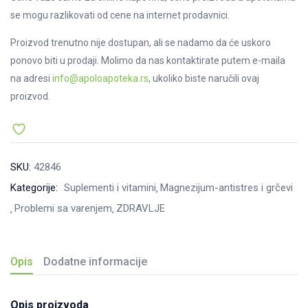
se mogu razlikovati od cene na internet prodavnici.
Proizvod trenutno nije dostupan, ali se nadamo da će uskoro
ponovo biti u prodaji. Molimo da nas kontaktirate putem e-maila
na adresi
info@apoloapoteka.rs
, ukoliko biste naručili ovaj
proizvod.
SKU:
42846
Kategorije:
Suplementi i vitamini
Magnezijum-antistres i grčevi
Problemi sa varenjem
ZDRAVLJE
Opis
Dodatne informacije
Opis proizvoda