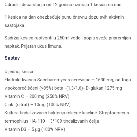
Odrasli i deca starija od 12 godina uzimaju 1 kesicu na dan.
1 kesica na dan obezbeđuje punu dnevnu dozu svih aktivnih
sastojaka.
Sadržaj kesice rastvoriti u 250ml vode i popiti sveže pripremljen
napitak. Prijatan ukus limuna.
Sastav
U jednoj kesici:
Ekstrakt kvasca Saccharomyces cerevisae – 1630 mg, od toga
visokoprečišćeni (>85%) beta -(1,3/1,6)- D-glukan 1275 mg
Vitamin C – 200 mg (250% NRV)
Cink (citrat) – 10mg (100% NRV)
Kultura tindalizovanih bakterija mlečne kiseline: Streptococcus
termophilus HA-110 – 3*109 tindalizvanih ćelija
Vitamin D3 – 5 µg (100% NRV)