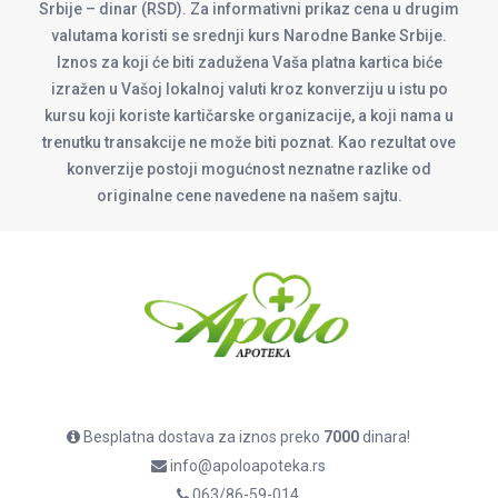
Srbije – dinar (RSD). Za informativni prikaz cena u drugim
valutama koristi se srednji kurs Narodne Banke Srbije.
Iznos za koji će biti zadužena Vaša platna kartica biće
izražen u Vašoj lokalnoj valuti kroz konverziju u istu po
kursu koji koriste kartičarske organizacije, a koji nama u
trenutku transakcije ne može biti poznat. Kao rezultat ove
konverzije postoji mogućnost neznatne razlike od
originalne cene navedene na našem sajtu.
Besplatna dostava za iznos preko
7000
dinara!
info@apoloapoteka.rs
063/86-59-014