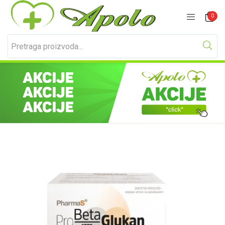
Prijavite se
Registracija
0
Unesite svoje korisničko ime i lozinku za prijavu.
Zapamti me
Izgubljena lozinka?