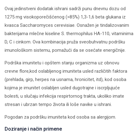
Ovaj jedinstveni dodatak ishrani sadrži punu dnevnu dozu od
1275 mg visokoporečišćenog (>85%) 1,3-1,6 beta glukana iz
kvasca Saccharomyces cerevisiae. Osnažen je tindalizovanim
bakterijama mlečne kiseline S. thermophilus HA-110, vitaminima
D, C i cinkom. Ova kombinacija pruža sveobuhvatnu podršku
imunološkom sistemu, pomažući da se osećate energičnije.
Podrška imunitetu i opštem stanju organizma uz obnovu
crevne flore,kod oslabljenog imuniteta usled različitih faktora
(prehlada, girp, herpes na usnama, hronicitet, itd), kod osoba
kojima je imunitet oslabljen usled dugotrajne i iscrpljujuće
bolesti, u slučaju infekcija respirtornog trakta, ukoliko imate
stresan i ubrzan tempo života ili loše navike u ishrani.
Pogodan za podršku imuniteta kod osoba sa alergijom.
Doziranje i način primene