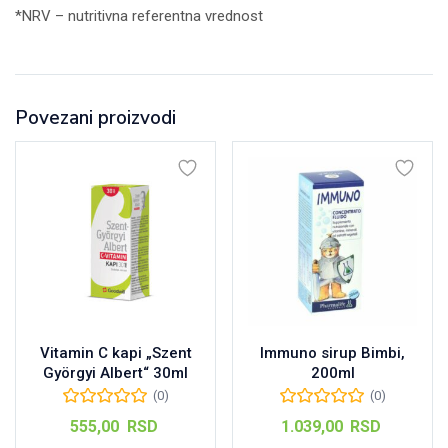
*NRV – nutritivna referentna vrednost
Povezani proizvodi
Vitamin C kapi „Szent
Immuno sirup Bimbi,
Györgyi Albert“ 30ml
200ml
(0)
(0)
555,00
RSD
1.039,00
RSD