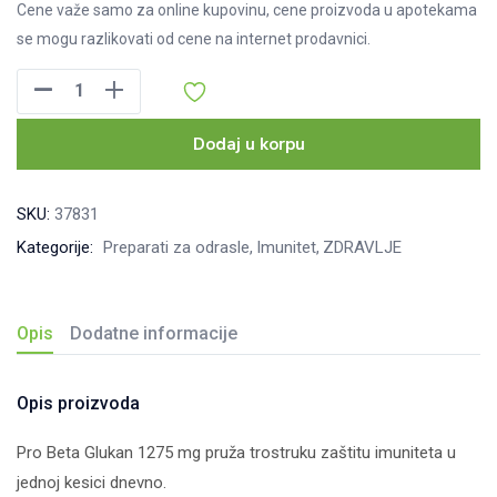
Cene važe samo za online kupovinu, cene proizvoda u apotekama
se mogu razlikovati od cene na internet prodavnici.
Pro
Beta
Glukan
Dodaj u korpu
kesice,
30kom
SKU:
37831
količina
Kategorije:
Preparati za odrasle
Imunitet
ZDRAVLJE
Opis
Dodatne informacije
Opis proizvoda
Pro Beta Glukan 1275 mg pruža trostruku zaštitu imuniteta u
jednoj kesici dnevno.