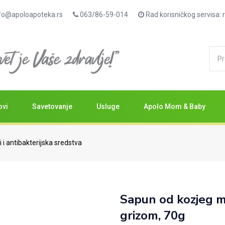
fo@apoloapoteka.rs
063/86-59-014
Rad korisničkog servisa
ovi
Savetovanje
Usluge
Apolo Mom & Baby
 i antibakterijska sredstva
Sapun od kozjeg m
grizom, 70g