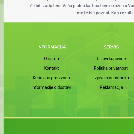
će biti zadužena Vaša platna kartica biće izražen u Vaš
može biti poznat. Kao rezult
INFORMACIJA
SERVIS
O nama
Uslovi kupovine
Kontakt
Politika privatnosti
Kupovina proizvoda
Izjava o odustanku
Informacije o dostavi
Reklamacija