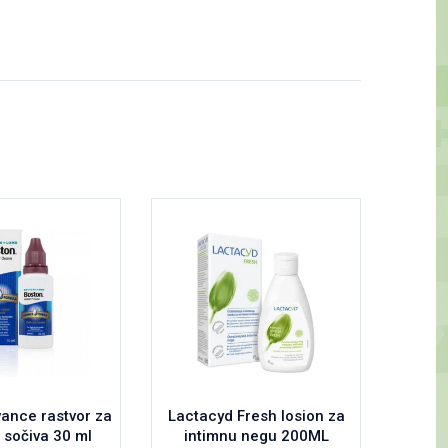
ance rastvor za
Lactacyd Fresh losion za
Rekord
 sočiva 30 ml
intimnu negu 200ML