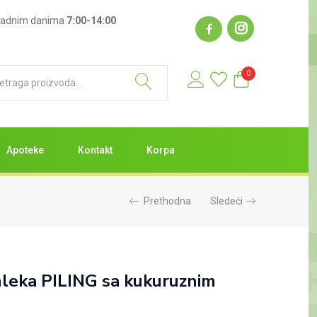
: radnim danima
7:00-14:00
0
Apoteke
Kontakt
Korpa
Prethodna
Sledeći
leka PILING sa kukuruznim