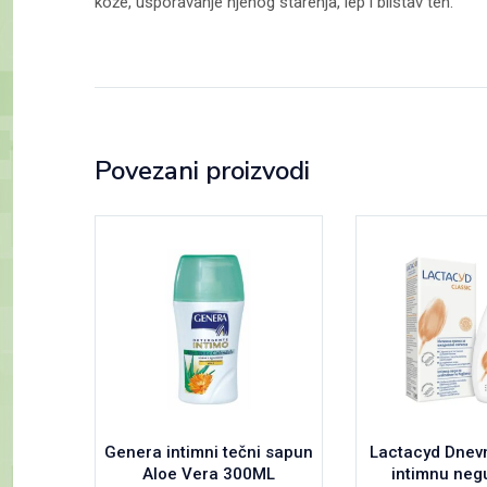
kože, usporavanje njenog starenja, lep i blistav ten.
Povezani proizvodi
Genera intimni tečni sapun
Lactacyd Dnevn
Aloe Vera 300ML
intimnu neg