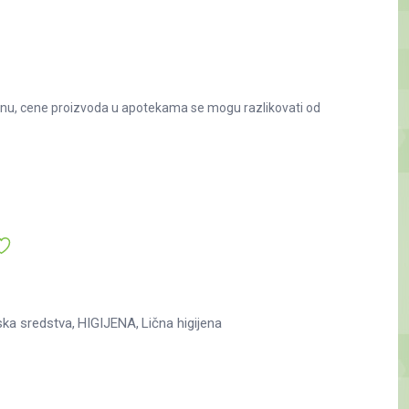
nu, cene proizvoda u apotekama se mogu razlikovati od
jska sredstva
HIGIJENA
Lična higijena