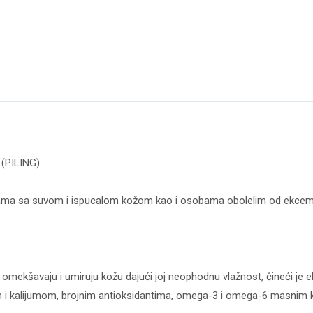
 (PILING)
ma sa suvom i ispucalom kožom kao i osobama obolelim od ekcema 
o omekšavaju i umiruju kožu dajući joj neophodnu vlažnost, čineći je el
m i kalijumom, brojnim antioksidantima, omega-3 i omega-6 masnim ki