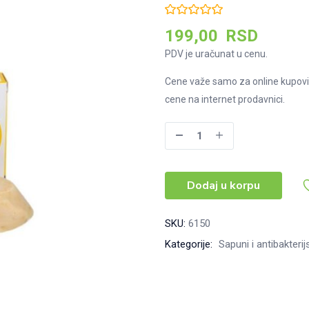
199,00
RSD
PDV je uračunat u cenu.
Cene važe samo za online kupovi
cene na internet prodavnici.
Sapun
od
kozjeg
Dodaj u korpu
mleka
PILING
sa
SKU:
6150
kukuruznim
Kategorije:
Sapuni i antibakteri
grizom,
70g
količina