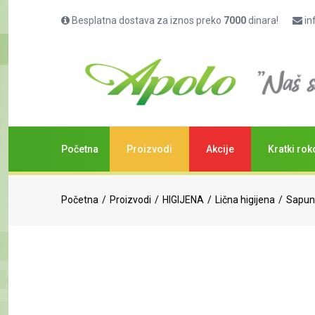
Besplatna dostava za iznos preko
7000
dinara!
in
Početna
Proizvodi
Akcije
Kratki rok
Početna
Proizvodi
HIGIJENA
Lična higijena
Sapuni