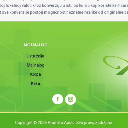
oj lokalnoj valuti kroz konverziju u istu po kursu koji koriste kartiča
at ove konverzije postoji mogućnost neznatne razlike od originalne 
MOJ NALOG
Lista želja
Moj nalog
Korpa
Kasa
Copyright © 2026 Apoteka Apolo. Sva prava zadržana.