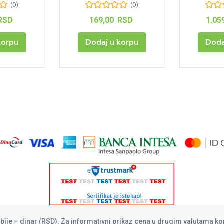
(0)
(0)
RSD
169,00
RSD
1.05
korpu
Dodaj u korpu
Doda
rbije – dinar (RSD). Za informativni prikaz cena u drugim valutama ko