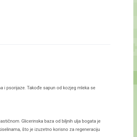
i psorijaze. Takođe sapun od kozjeg mleka se
astičnom. Glicerinska baza od biljnih ulja bogata je
selinama, što je izuzetno korisno za regeneraciju