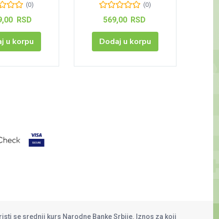
(0)
(0)
9,00
RSD
569,00
RSD
j u korpu
Dodaj u korpu
risti se srednji kurs Narodne Banke Srbije. Iznos za koji