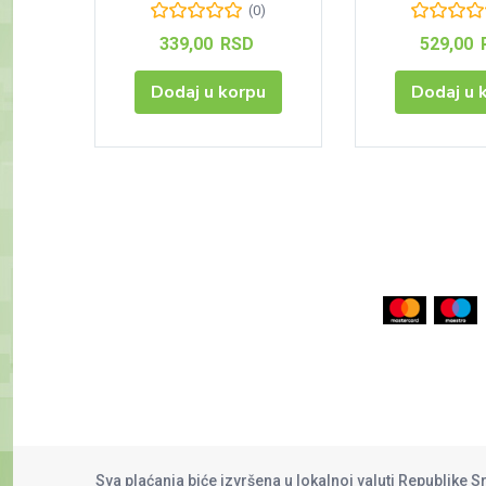
(0)
339,00
RSD
529,00
Dodaj u korpu
Dodaj u 
Sva plaćanja biće izvršena u lokalnoj valuti Republike S