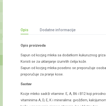
Opis
Dodatne informacije
Opis proizvoda
Sapun od kozjeg mleka sa dodatkom kukuruznog griza
Koristi se za uklanjanje izumrlih ćelija kože.
Sapun od kozjeg mleka posebno se preporučuje osoba
preporučuje za pranje kose.
Sastav
Kozje mleko sadrži vitamine: E, A, B6 i B12 koji prirodn
vitaminima A, D, E, K i mineralima: gvožđem, kalcijumo