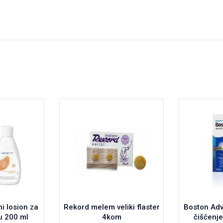
i losion za
Rekord melem veliki flaster
Boston Adv
u 200 ml
4kom
čišćenje