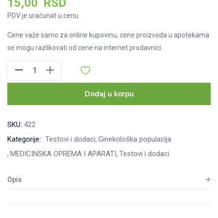
15,00
RSD
PDV je uračunat u cenu.
Cene važe samo za online kupovinu, cene proizvoda u apotekama
se mogu razlikovati od cene na internet prodavnici.
Sterilna
čašica
za
Dodaj u korpu
urinokulturu,
1
SKU:
422
komad
Kategorije:
Testovi i dodaci
Ginekološka populacija
količina
MEDICINSKA OPREMA I APARATI
Testovi i dodaci
Opis