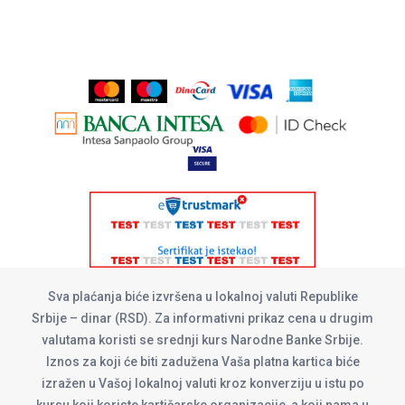
Sva plaćanja biće izvršena u lokalnoj valuti Republike
Srbije – dinar (RSD). Za informativni prikaz cena u drugim
valutama koristi se srednji kurs Narodne Banke Srbije.
Iznos za koji će biti zadužena Vaša platna kartica biće
izražen u Vašoj lokalnoj valuti kroz konverziju u istu po