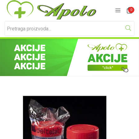
Prijavite se
Registracija
0
Unesite svoje korisničko ime i lozinku za prijavu.
Zapamti me
Izgubljena lozinka?