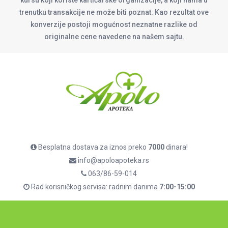
kursu koji koriste kartičarske organizacije, a koji nama u
trenutku transakcije ne može biti poznat. Kao rezultat ove
konverzije postoji mogućnost neznatne razlike od
originalne cene navedene na našem sajtu.
Besplatna dostava za iznos preko
7000
dinara!
info@apoloapoteka.rs
063/86-59-014
Rad korisničkog servisa: radnim danima
7:00-15:00