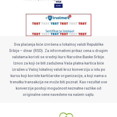
Sva plaćanja biće izvršena u lokalnoj valuti Republike
Srbije – dinar (RSD). Za informativni prikaz cena u drugim
valutama koristi se srednji kurs Narodne Banke Srbije.
Iznos za koji će biti zadužena Vaša platna kartica biće
izražen u Vašoj lokalnoj valuti kroz konverziju u istu po
kursu koji koriste kartičarske organizacije, a koji nama u
trenutku transakcije ne može biti poznat. Kao rezultat ove
konverzije postoji mogućnost neznatne razlike od
originalne cene navedene na našem sajtu.