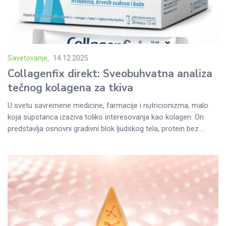
Savetovanje
14.12.2025
Posted
Collagenfix direkt: Sveobuhvatna analiza
on
tečnog kolagena za tkiva
U svetu savremene medicine, farmacije i nutricionizma, malo
koja supstanca izaziva toliko interesovanja kao kolagen. On
predstavlja osnovni gradivni blok ljudskog tela, protein bez ...