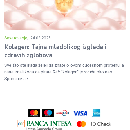
Savetovanje
24.03.2025
Posted
Kolagen: Tajna mladolikog izgleda i
on
zdravih zglobova
Sve što ste ikada želeli da znate o ovom čudesnom proteinu, a
niste imali koga da pitate Reč "kolagen" je svuda oko nas.
Spominje se ...