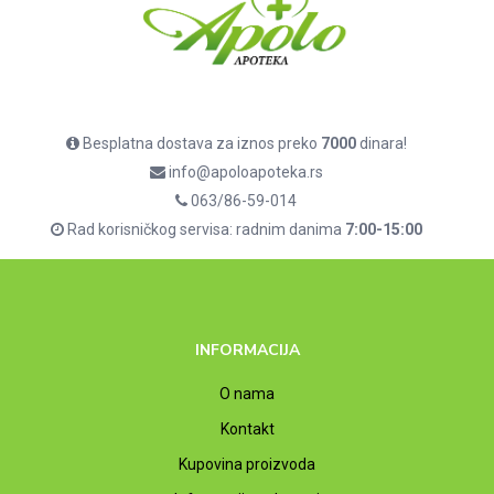
Besplatna dostava za iznos preko
7000
dinara!
info@apoloapoteka.rs
063/86-59-014
Rad korisničkog servisa: radnim danima
7:00-15:00
INFORMACIJA
O nama
Kontakt
Kupovina proizvoda