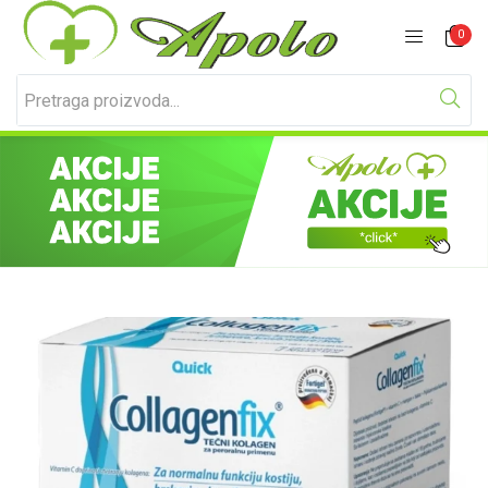
Prijavite se
Registracija
0
Unesite svoje korisničko ime i lozinku za prijavu.
Zapamti me
Izgubljena lozinka?