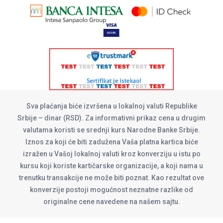
Sva plaćanja biće izvršena u lokalnoj valuti Republike
Srbije – dinar (RSD). Za informativni prikaz cena u drugim
valutama koristi se srednji kurs Narodne Banke Srbije.
Iznos za koji će biti zadužena Vaša platna kartica biće
izražen u Vašoj lokalnoj valuti kroz konverziju u istu po
kursu koji koriste kartičarske organizacije, a koji nama u
trenutku transakcije ne može biti poznat. Kao rezultat ove
konverzije postoji mogućnost neznatne razlike od
originalne cene navedene na našem sajtu.