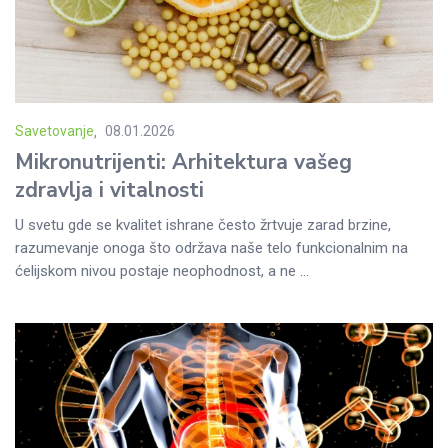
Savetovanje
08.01.2026
Posted
Mikronutrijenti: Arhitektura vašeg
on
zdravlja i vitalnosti
U svetu gde se kvalitet ishrane često žrtvuje zarad brzine,
razumevanje onoga što održava naše telo funkcionalnim na
ćelijskom nivou postaje neophodnost, a ne ...