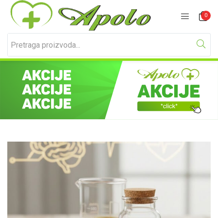
Prijavite se
Registracija
0
Unesite svoje korisničko ime i lozinku za prijavu.
Zapamti me
Izgubljena lozinka?