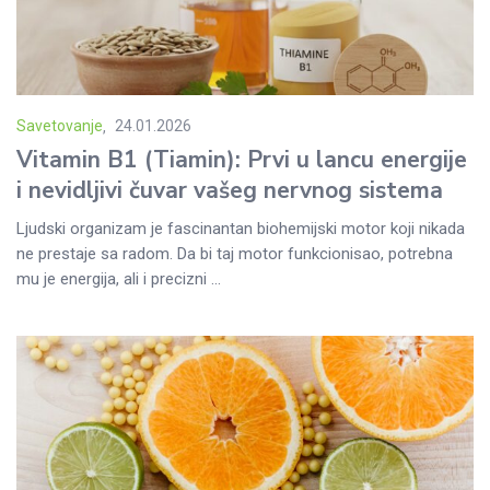
Savetovanje
24.01.2026
Posted
Vitamin B1 (Tiamin): Prvi u lancu energije
on
i nevidljivi čuvar vašeg nervnog sistema
Ljudski organizam je fascinantan biohemijski motor koji nikada
ne prestaje sa radom. Da bi taj motor funkcionisao, potrebna
mu je energija, ali i precizni ...