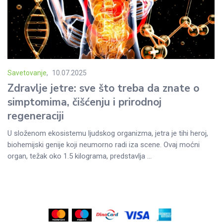
Savetovanje
10.07.2025
Posted
Zdravlje jetre: sve što treba da znate o
on
simptomima, čišćenju i prirodnoj
regeneraciji
U složenom ekosistemu ljudskog organizma, jetra je tihi heroj,
biohemijski genije koji neumorno radi iza scene. Ovaj moćni
organ, težak oko 1.5 kilograma, predstavlja ...