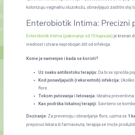
kolonizuju vaginalnu sluzokožu, obnavljajući zaštitni sloj 
Enterobiotik Intima: Precizni 
Enterobiotik Intima (pakovanje od 10 kapsula)
je kreiran 
vrednost i stvara neprobojan štit od infekcija.
Kome je namenjen i kada se koristi?
Uz svaku antibiotsku terapiju:
Da bi se sprečila po
Kod ponavljajućih (rekurentnih) infekcija:
Ukoliko 
flore.
Tokom putovanja i letovanja:
Idealna preventivna 
Kao podrška lokalnoj terapiji:
Savršeno se kombinuj
Doziranje:
Za prevenciju i obnavljanje flore, uzima se
1 k
preporuci lekara ili farmaceuta, terapija se može produži