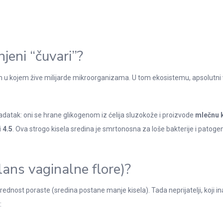
njeni “čuvari”?
em u kojem žive milijarde mikroorganizama. U tom ekosistemu, apsolutni v
datak: oni se hrane glikogenom iz ćelija sluzokože i proizvode
mlečnu k
i 4.5
. Ova strogo kisela sredina je smrtonosna za loše bakterije i patogen
ans vaginalne flore)?
dnost poraste (sredina postane manje kisela). Tada neprijatelji, koji ina
: