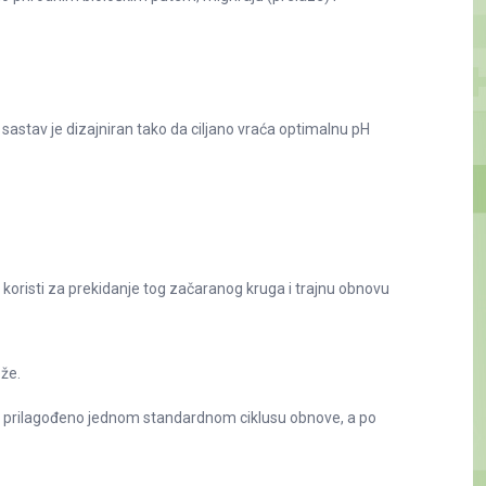
sastav je dizajniran tako da ciljano vraća optimalnu pH
e koristi za prekidanje tog začaranog kruga i trajnu obnovu
ože.
no prilagođeno jednom standardnom ciklusu obnove, a po