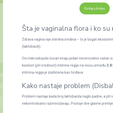
Dodaj u korpu
Šta je vaginalna flora i ko su 
Zdrava vagina nije sterilna sredina – to je bogat ekosist
(laktobacili).
Ovi mikroskopski čuvari imaju jedan neverovatno važan za
kiselost (pH vrednost) intimne regije na nivou između
3.8 
intimna regija je zaštićena kao tvrđava.
Kako nastaje problem (Disbal
Problem nastaje kada broj laktobacila naglo padne, a pH vre
nekontrolisano razmnožavaju. Postoje dve glavne pretnje