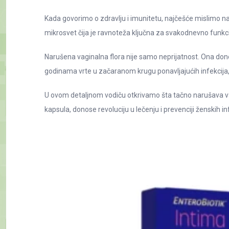
Kada govorimo o zdravlju i imunitetu, najčešće mislimo na
mikrosvet čija je ravnoteža ključna za svakodnevno funk
Narušena vaginalna flora nije samo neprijatnost. Ona don
godinama vrte u začaranom krugu ponavljajućih infekcija,
U ovom detaljnom vodiču otkrivamo šta tačno narušava v
kapsula, donose revoluciju u lečenju i prevenciji ženskih in