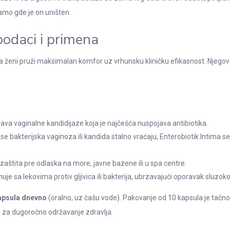
tamo gde je on uništen.
podaci i primena
da ženi pruži maksimalan komfor uz vrhunsku kliničku efikasnost. Njegov 
java vaginalne kandidijaze koja je najčešća nuspojava antibiotika.
se bakterijska vaginoza ili kandida stalno vraćaju, Enterobiotik Intima s
zaštita pre odlaska na more, javne bazene ili u spa centre.
e sa lekovima protiv gljivica ili bakterija, ubrzavajući oporavak sluzok
apsula dnevno
(oralno, uz čašu vode). Pakovanje od 10 kapsula je tač
ti za dugoročno održavanje zdravlja.