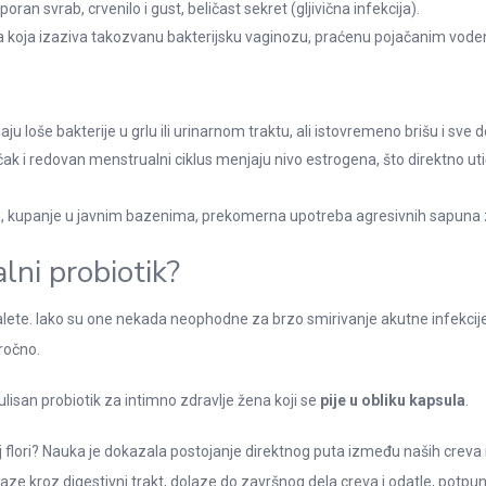
poran svrab, crvenilo i gust, beličast sekret (gljivična infekcija).
a koja izaziva takozvanu bakterijsku vaginozu, praćenu pojačanim voden
?
jaju loše bakterije u grlu ili urinarnom traktu, ali istovremeno brišu i sve 
 i redovan menstrualni ciklus menjaju nivo estrogena, što direktno utič
a, kupanje u javnim bazenima, prekomerna upotreba agresivnih sapuna 
alni probiotik?
nalete. Iako su one nekada neophodne za brzo smirivanje akutne infekci
ročno.
lisan probiotik za intimno zdravlje žena koji se
pije u obliku kapsula
.
ori? Nauka je dokazala postojanje direktnog puta između naših creva i i
laze kroz digestivni trakt, dolaze do završnog dela creva i odatle, potpu