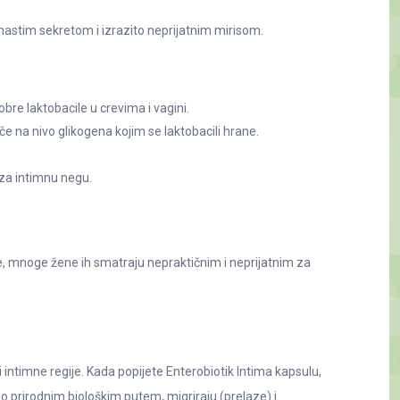
astim sekretom i izrazito neprijatnim mirisom.
dobre laktobacile u crevima i vagini.
e na nivo glikogena kojim se laktobacili hrane.
za intimnu negu.
je, mnoge žene ih smatraju nepraktičnim i neprijatnim za
ntimne regije. Kada popijete Enterobiotik Intima kapsulu,
no prirodnim biološkim putem, migriraju (prelaze) i