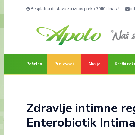
Besplatna dostava za iznos preko
7000
dinara!
in
Početna
Proizvodi
Akcije
Kratki rok
Blog
Početna
/
Savetovanje
Zdravlje intimne reg
Enterobiotik Intima 