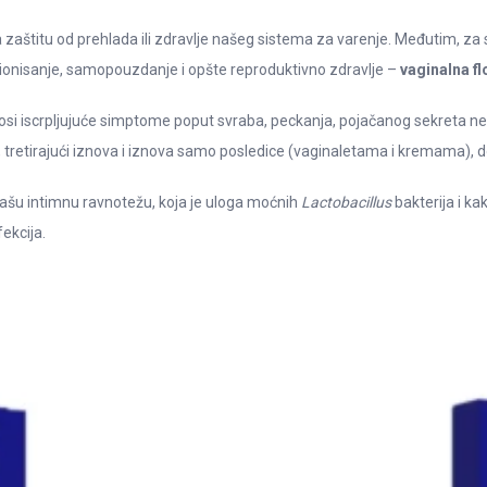
 zaštitu od prehlada ili zdravlje našeg sistema za varenje. Međutim, za 
cionisanje, samopouzdanje i opšte reproduktivno zdravlje –
vaginalna fl
osi iscrpljujuće simptome poput svraba, peckanja, pojačanog sekreta nep
 tretirajući iznova i iznova samo posledice (vaginaletama i kremama), d
ašu intimnu ravnotežu, koja je uloga moćnih
Lactobacillus
bakterija i ka
fekcija.