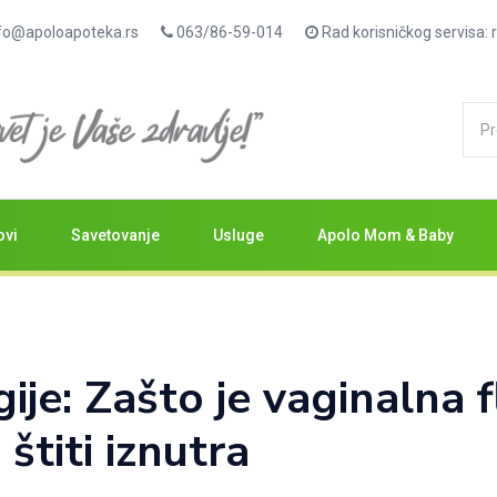
fo@apoloapoteka.rs
063/86-59-014
Rad korisničkog servisa
ovi
Savetovanje
Usluge
Apolo Mom & Baby
ije: Zašto je vaginalna f
štiti iznutra