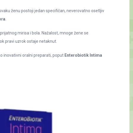
svaku ženu postoji jedan specifičan, neverovatno osetljiv
ora
.
rijatnog mirisa i bola. Nažalost, mnoge žene se
ok pravi uzrok ostaje netaknut.
ko inovativni oralni preparati, poput
Enterobiotik Intima