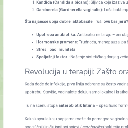
Kandida (Candida albicans):
Gljivica koja izaziva u
Gardnerela (Gardnerella vaginalis):
Loša bakterij
Šta najčešće ubija dobre laktobacile i ruši ovu barijeru
Upotreba antibiotika:
Antibiotici ne biraju – oni ubi
Hormonske promene:
Trudnoća, menopauza, pa čak
Stres i pad imuniteta.
Spoljašnji faktori:
Nošenje sintetičkog donjeg veš
Revolucija u terapiji: Zašto or
Kada dođe do infekcije, prva linija odbrane su često vagi
upotrebu. Štaviše, vaginalete deluju samo lokalno i kratko
Tu na scenu stupa
Enterobiotik Intima
– specifično formu
Kako kapsula koju popijemo može da pomogne vaginalnoj fl
specifični klinički ispitani sojevi
Lactobacillus
bakterija pro