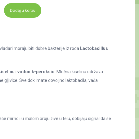
Dodaj u korpu
ladari moraju biti dobre bakterije iz roda
Lactobacillus
iselinu
i
vodonik-peroksid
. Mlečna kiselina održava
e gljivice. Sve dok imate dovoljno laktobacila, vaša
če mirno i u malom broju žive u telu, dobijaju signal da se