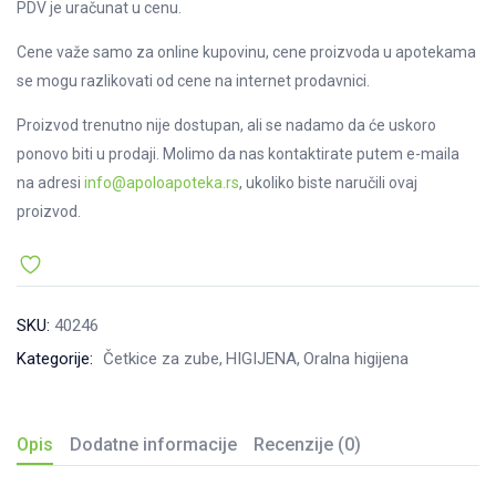
PDV je uračunat u cenu.
Cene važe samo za online kupovinu, cene proizvoda u apotekama
se mogu razlikovati od cene na internet prodavnici.
Proizvod trenutno nije dostupan, ali se nadamo da će uskoro
ponovo biti u prodaji. Molimo da nas kontaktirate putem e-maila
na adresi
info@apoloapoteka.rs
, ukoliko biste naručili ovaj
proizvod.
SKU:
40246
Kategorije:
Četkice za zube
HIGIJENA
Oralna higijena
Opis
Dodatne informacije
Recenzije (0)