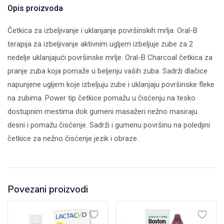
Opis proizvoda
Četkica za izbeljivanje i uklanjanje površinskih mrlja. Oral-B
terapija za izbeljivanje aktivnim ugljem izbeljuje zube za 2
nedelje uklanjajući površinske mrlje. Oral-B Charcoal četkica za
pranje zuba koja pomaže u beljenju vaših zuba. Sadrži dlačice
napunjene ugljem koje izbeljuju zube i uklanjaju površinske fleke
na zubima. Power tip četkice pomažu u čisćenju na tesko
dostupnim mestima dok gumeni masažeri nežno masiraju
desni i pomažu čisćenje. Sadrži i gumenu površinu na poledjini
četkice za nežno čisćenje jezik i obraze.
Povezani proizvodi