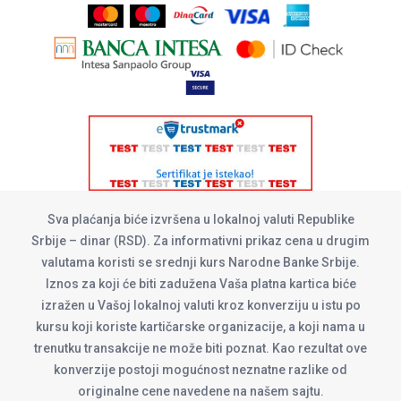
Sva plaćanja biće izvršena u lokalnoj valuti Republike
Srbije – dinar (RSD). Za informativni prikaz cena u drugim
valutama koristi se srednji kurs Narodne Banke Srbije.
Iznos za koji će biti zadužena Vaša platna kartica biće
izražen u Vašoj lokalnoj valuti kroz konverziju u istu po
kursu koji koriste kartičarske organizacije, a koji nama u
trenutku transakcije ne može biti poznat. Kao rezultat ove
konverzije postoji mogućnost neznatne razlike od
originalne cene navedene na našem sajtu.