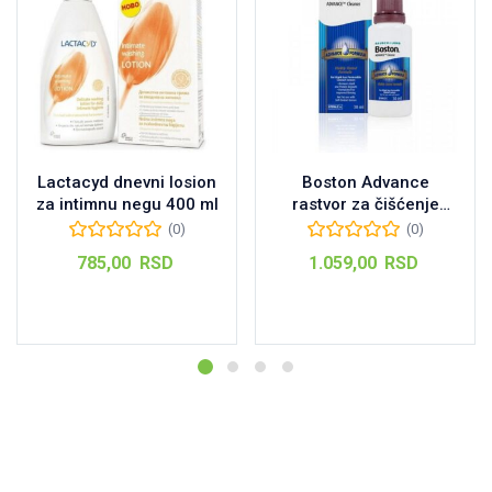
Lactacyd dnevni losion
Boston Advance
za intimnu negu 400 ml
rastvor za čišćenje
sočiva 30 ml
(0)
(0)
785,00
RSD
1.059,00
RSD
Dodaj u korpu
Dodaj u korpu