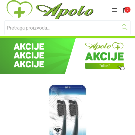
Prijavite se
Registracija
0
Unesite svoje korisničko ime i lozinku za prijavu.
Zapamti me
Izgubljena lozinka?