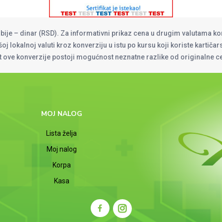
rbije – dinar (RSD). Za informativni prikaz cena u drugim valutama ko
oj lokalnoj valuti kroz konverziju u istu po kursu koji koriste kartiča
at ove konverzije postoji mogućnost neznatne razlike od originalne 
MOJ NALOG
Lista želja
Moj nalog
Korpa
Kasa