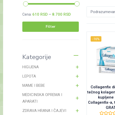
Podrazumevano
610 RSD
8.700 RSD
Cena:
—
Filter
Minimalna
Maksimalna
-16%
cena
cena
Kategorije
HIGIJENA
LEPOTA
MAME I BEBE
Collagenfix d
tečnog kolage
MEDICINSKA OPREMA I
kupljene 
APARATI
Collagenfix-a, 
GRAT
ZDRAVA HRANA I ČAJEVI