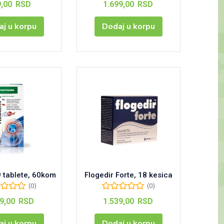
9,00
RSD
1.699,00
RSD
j u korpu
Dodaj u korpu
9 tablete, 60kom
Flogedir Forte, 18 kesica
(0)
(0)
29,00
RSD
1.539,00
RSD
j u korpu
Dodaj u korpu