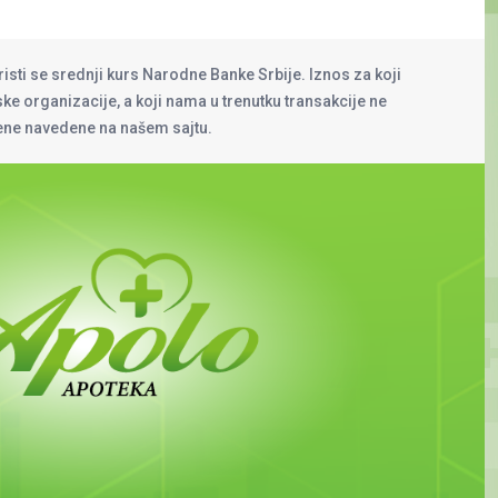
risti se srednji kurs Narodne Banke Srbije. Iznos za koji
rske organizacije, a koji nama u trenutku transakcije ne
cene navedene na našem sajtu.