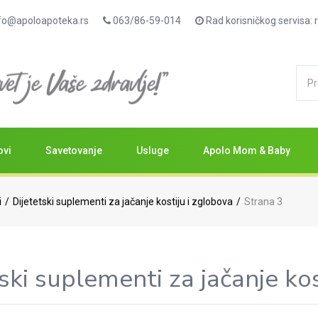
fo@apoloapoteka.rs
063/86-59-014
Rad korisničkog servisa
ovi
Savetovanje
Usluge
Apolo Mom & Baby
i
Dijetetski suplementi za jačanje kostiju i zglobova
Strana 3
ski suplementi za jačanje kos