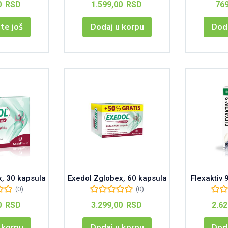
0
RSD
1.599,00
RSD
76
jte još
Dodaj u korpu
Doda
x, 30 kapsula
Exedol Zglobex, 60 kapsula
Flexaktiv 
(0)
(0)
0
RSD
3.299,00
RSD
2.6
 korpu
Dodaj u korpu
Doda