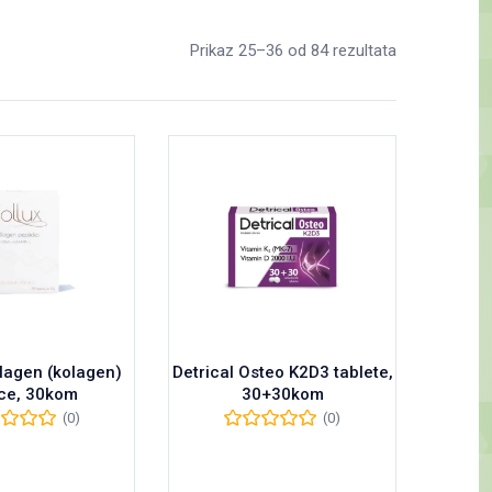
Prikaz 25–36 od 84 rezultata
llagen (kolagen)
Detrical Osteo K2D3 tablete,
ce, 30kom
30+30kom
(0)
(0)