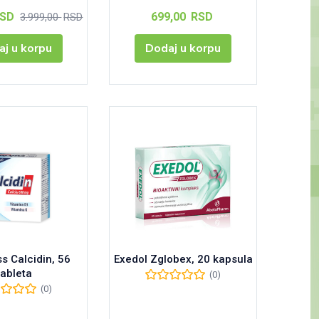
Тренутна
Оригинална
SD
699,00
RSD
3.999,00
RSD
цена
цена
је:
је
j u korpu
Dodaj u korpu
3.299,00 RSD.
била:
3.999,00 RSD.
ss Calcidin, 56
Exedol Zglobex, 20 kapsula
tableta
(0)
(0)