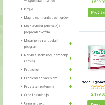
Sportske povrede
1.599,0
lergija
Pročita
Magnezijum-antistres i grčevi
Malokrvnost (anemija) i
preparati gvožđa
Mršavljenje i anticelulit
program
Nervni sistem (bol, pamćenje
i stres)
Probiotici
Problemi sa varenjem
Exedol Zglobe
Prostata i potencija
2.199,0
Srce i cirkulacija
Urinarni trakt
Dodaj u