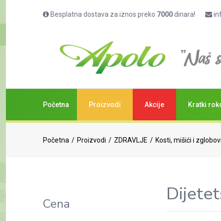
Besplatna dostava za iznos preko
7000
dinara!
in
Početna
Proizvodi
Akcije
Kratki rok
Početna
Proizvodi
ZDRAVLJE
Kosti, mišići i zglobov
Dijetet
Cena