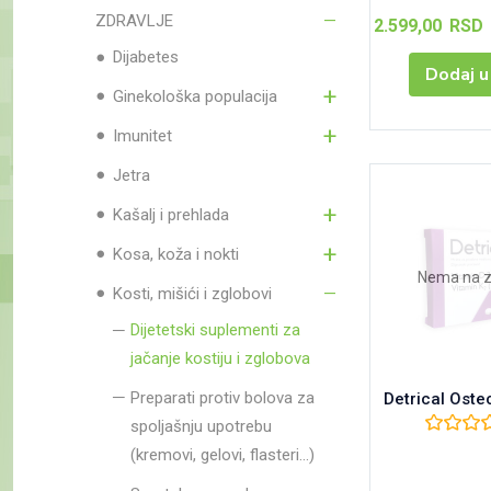
ZDRAVLJE
2.599,00
RSD
Dijabetes
Dodaj u
Ginekološka populacija
Imunitet
Jetra
Kašalj i prehlada
Kosa, koža i nokti
Nema na 
Kosti, mišići i zglobovi
Dijetetski suplementi za
jačanje kostiju i zglobova
Preparati protiv bolova za
Detrical Osteo
spoljašnju upotrebu
(kremovi, gelovi, flasteri...)