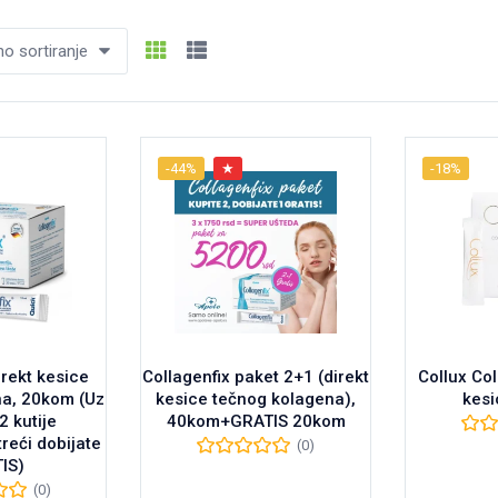
 sortiranje
-44%
★
-18%
irekt kesice
Collagenfix paket 2+1 (direkt
Collux Co
na, 20kom (Uz
kesice tečnog kolagena),
kesi
2 kutije
40kom+GRATIS 20kom
treći dobijate
(0)
IS)
(0)