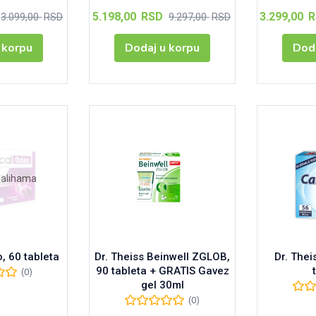
Тренутна
Оригинална
Тренутна
Оригинална
5.198,00
RSD
3.299,00
R
3.099,00
RSD
9.297,00
RSD
цена
цена
цена
цена
је:
је
је:
је
 korpu
Dodaj u korpu
Doda
2.599,00 RSD.
била:
5.198,00 RSD.
била:
3.099,00 RSD.
9.297,00 RSD.
zalihama
, 60 tableta
Dr. Theiss Beinwell ZGLOB,
Dr. Thei
90 tableta + GRATIS Gavez
(0)
gel 30ml
(0)