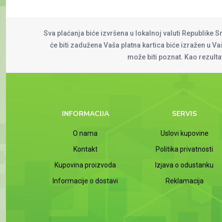
Sva plaćanja biće izvršena u lokalnoj valuti Republike S
će biti zadužena Vaša platna kartica biće izražen u Vaš
može biti poznat. Kao rezult
INFORMACIJA
SERVIS
O nama
Uslovi kupovine
Kontakt
Politika privatnosti
Kupovina proizvoda
Izjava o odustanku
Informacije o dostavi
Reklamacija