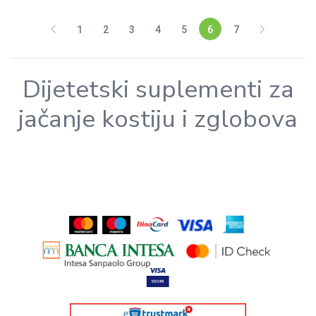
1
2
3
4
5
6
7
Dijetetski suplementi za
jačanje kostiju i zglobova