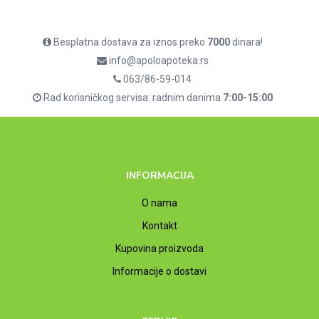
Besplatna dostava za iznos preko
7000
dinara!
info@apoloapoteka.rs
063/86-59-014
Rad korisničkog servisa: radnim danima
7:00-15:00
INFORMACIJA
O nama
Kontakt
Kupovina proizvoda
Informacije o dostavi