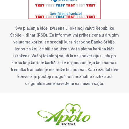
Sva plaćanja biće izvršena u lokalnoj valuti Republike
Srbije – dinar (RSD). Za informativni prikaz cena u drugim
valutama koristi se srednji kurs Narodne Banke Srbije.
Iznos za koji će biti zadužena Vaša platna kartica biće
izražen u Vašoj lokalnoj valuti kroz konverziju u istu po
kursu koji koriste kartičarske organizacije, a koji nama u
trenutku transakcije ne može biti poznat. Kao rezultat ove
konverzije postoji mogućnost neznatne razlike od
originalne cene navedene na našem sajtu.