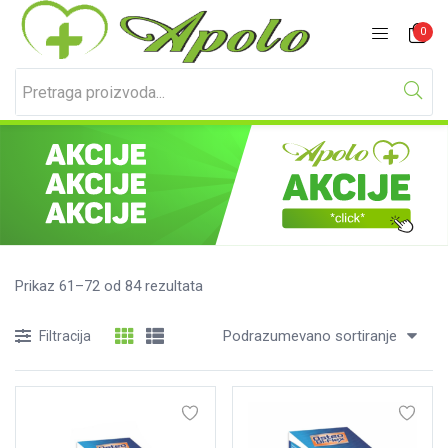
Prijavite se
Registracija
0
Unesite svoje korisničko ime i lozinku za prijavu.
Prikaz 61–72 od 84 rezultata
Podrazumevano sortiranje
Filtracija
Zapamti me
Izgubljena lozinka?