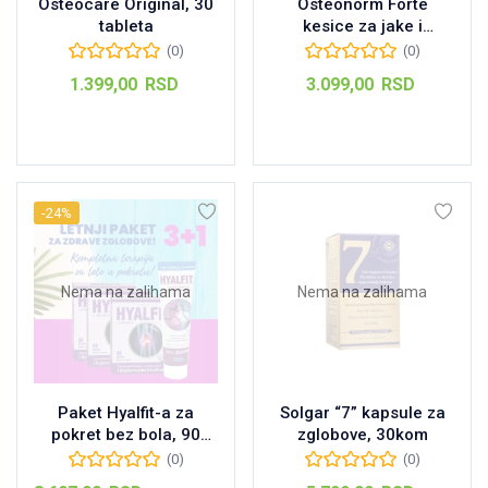
Osteocare Original, 30
Osteonorm Forte
tableta
kesice za jake i
fleksibilne kosti, 20kom
(0)
(0)
1.399,00
RSD
3.099,00
RSD
Dodaj u korpu
Dodaj u korpu
-24%
Nema na zalihama
Nema na zalihama
Paket Hyalfit-a za
Solgar “7” kapsule za
pokret bez bola, 90
zglobove, 30kom
kapsula + GRATIS gel
(0)
(0)
sa hladećim efektom