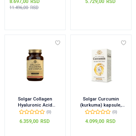
Тренутна
8.697,00
RSD
5.729,00
RSD
Оригинална
цена
11.496,00
RSD
цена
је:
Pročitajte još
Pročitajte još
је
8.697,00 RSD.
била:
11.496,00 RSD.
Solgar Collagen
Solgar Curcumin
Hyaluronic Acid
(kurkuma) kapsule,
(kolagen i hijaluronska
30kom
(0)
(0)
kiselina) tablete,
6.359,00
RSD
4.099,00
RSD
30kom
Dodaj u korpu
Dodaj u korpu