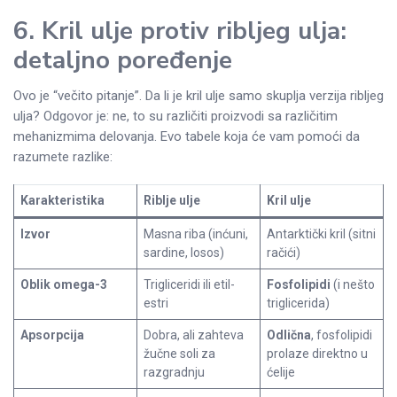
6. Kril ulje protiv ribljeg ulja:
detaljno poređenje
Ovo je “večito pitanje”. Da li je kril ulje samo skuplja verzija ribljeg
ulja? Odgovor je: ne, to su različiti proizvodi sa različitim
mehanizmima delovanja. Evo tabele koja će vam pomoći da
razumete razlike:
Karakteristika
Riblje ulje
Kril ulje
Izvor
Masna riba (inćuni,
Antarktički kril (sitni
sardine, losos)
račići)
Oblik omega-3
Trigliceridi ili etil-
Fosfolipidi
(i nešto
estri
triglicerida)
Apsorpcija
Dobra, ali zahteva
Odlična
, fosfolipidi
žučne soli za
prolaze direktno u
razgradnju
ćelije