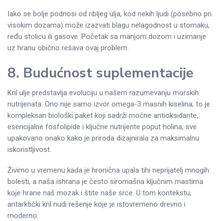
Iako se bolje podnosi od ribljeg ulja, kod nekih ljudi (posebno pri
visokim dozama) može izazvati blagu nelagodnost u stomaku,
ređu stolicu ili gasove. Početak sa manjom dozom i uzimanje
uz hranu obično rešava ovaj problem.
8. Budućnost suplementacije
Kril ulje predstavlja evoluciju u našem razumevanju morskih
nutrijenata. Ono nije samo izvor omega-3 masnih kiselina; to je
kompleksan biološki paket koji sadrži moćne antioksidante,
esencijalne fosfolipide i ključne nutrijente poput holina, sve
upakovano onako kako je priroda dizajnirala za maksimalnu
iskoristljivost.
Živimo u vremenu kada je hronična upala tihi neprijatelj mnogih
bolesti, a naša ishrana je često siromašna ključnim mastima
koje hrane naš mozak i štite naše srce. U tom kontekstu,
antarktički kril nudi rešenje koje je istovremeno drevno i
moderno.