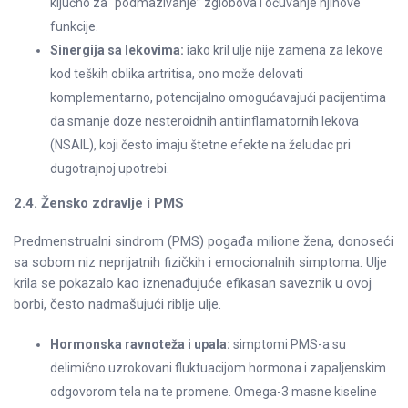
ključno za “podmazivanje” zglobova i očuvanje njihove
funkcije.
Sinergija sa lekovima:
iako kril ulje nije zamena za lekove
kod teških oblika artritisa, ono može delovati
komplementarno, potencijalno omogućavajući pacijentima
da smanje doze nesteroidnih antiinflamatornih lekova
(NSAIL), koji često imaju štetne efekte na želudac pri
dugotrajnoj upotrebi.
2.4. Žensko zdravlje i PMS
Predmenstrualni sindrom (PMS) pogađa milione žena, donoseći
sa sobom niz neprijatnih fizičkih i emocionalnih simptoma. Ulje
krila se pokazalo kao iznenađujuće efikasan saveznik u ovoj
borbi, često nadmašujući riblje ulje.
Hormonska ravnoteža i upala:
simptomi PMS-a su
delimično uzrokovani fluktuacijom hormona i zapaljenskim
odgovorom tela na te promene. Omega-3 masne kiseline