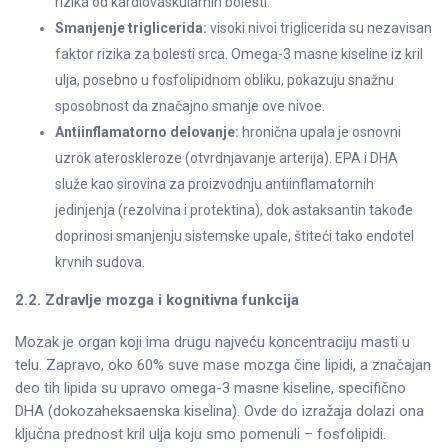
rizika od kardiovaskularnih bolesti.
Smanjenje triglicerida:
visoki nivoi triglicerida su nezavisan
faktor rizika za bolesti srca. Omega-3 masne kiseline iz kril
ulja, posebno u fosfolipidnom obliku, pokazuju snažnu
sposobnost da značajno smanje ove nivoe.
Antiinflamatorno delovanje:
hronična upala je osnovni
uzrok ateroskleroze (otvrdnjavanje arterija). EPA i DHA
služe kao sirovina za proizvodnju antiinflamatornih
jedinjenja (rezolvina i protektina), dok astaksantin takođe
doprinosi smanjenju sistemske upale, štiteći tako endotel
krvnih sudova.
2.2. Zdravlje mozga i kognitivna funkcija
Mozak je organ koji ima drugu najveću koncentraciju masti u
telu. Zapravo, oko 60% suve mase mozga čine lipidi, a značajan
deo tih lipida su upravo omega-3 masne kiseline, specifično
DHA (dokozaheksaenska kiselina). Ovde do izražaja dolazi ona
ključna prednost kril ulja koju smo pomenuli – fosfolipidi.