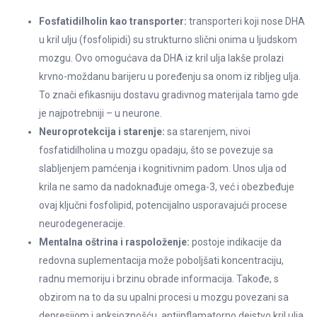
Fosfatidilholin kao transporter:
transporteri koji nose DHA
u kril ulju (fosfolipidi) su strukturno slični onima u ljudskom
mozgu. Ovo omogućava da DHA iz kril ulja lakše prolazi
krvno-moždanu barijeru u poređenju sa onom iz ribljeg ulja.
To znači efikasniju dostavu gradivnog materijala tamo gde
je najpotrebniji – u neurone.
Neuroprotekcija i starenje:
sa starenjem, nivoi
fosfatidilholina u mozgu opadaju, što se povezuje sa
slabljenjem pamćenja i kognitivnim padom. Unos ulja od
krila ne samo da nadoknađuje omega-3, već i obezbeđuje
ovaj ključni fosfolipid, potencijalno usporavajući procese
neurodegeneracije.
Mentalna oštrina i raspoloženje:
postoje indikacije da
redovna suplementacija može poboljšati koncentraciju,
radnu memoriju i brzinu obrade informacija. Takođe, s
obzirom na to da su upalni procesi u mozgu povezani sa
depresijom i anksioznošću, antiinflamatorno dejstvo kril ulja