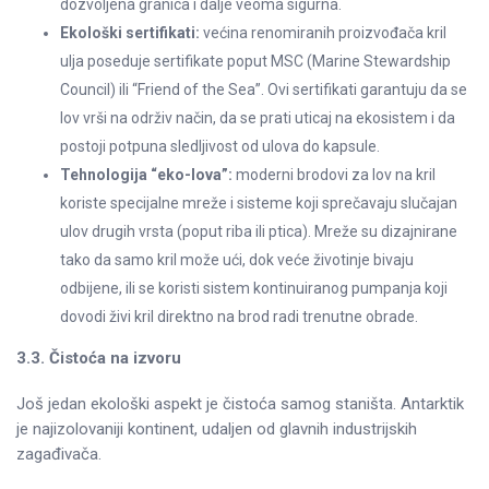
dozvoljena granica i dalje veoma sigurna.
Ekološki sertifikati:
većina renomiranih proizvođača kril
ulja poseduje sertifikate poput MSC (Marine Stewardship
Council) ili “Friend of the Sea”. Ovi sertifikati garantuju da se
lov vrši na održiv način, da se prati uticaj na ekosistem i da
postoji potpuna sledljivost od ulova do kapsule.
Tehnologija “eko-lova”:
moderni brodovi za lov na kril
koriste specijalne mreže i sisteme koji sprečavaju slučajan
ulov drugih vrsta (poput riba ili ptica). Mreže su dizajnirane
tako da samo kril može ući, dok veće životinje bivaju
odbijene, ili se koristi sistem kontinuiranog pumpanja koji
dovodi živi kril direktno na brod radi trenutne obrade.
3.3. Čistoća na izvoru
Još jedan ekološki aspekt je čistoća samog staništa. Antarktik
je najizolovaniji kontinent, udaljen od glavnih industrijskih
zagađivača.