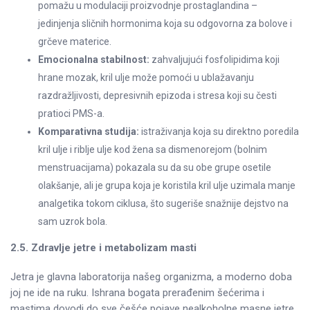
pomažu u modulaciji proizvodnje prostaglandina –
jedinjenja sličnih hormonima koja su odgovorna za bolove i
grčeve materice.
Emocionalna stabilnost:
zahvaljujući fosfolipidima koji
hrane mozak, kril ulje može pomoći u ublažavanju
razdražljivosti, depresivnih epizoda i stresa koji su česti
pratioci PMS-a.
Komparativna studija:
istraživanja koja su direktno poredila
kril ulje i riblje ulje kod žena sa dismenorejom (bolnim
menstruacijama) pokazala su da su obe grupe osetile
olakšanje, ali je grupa koja je koristila kril ulje uzimala manje
analgetika tokom ciklusa, što sugeriše snažnije dejstvo na
sam uzrok bola.
2.5. Zdravlje jetre i metabolizam masti
Jetra je glavna laboratorija našeg organizma, a moderno doba
joj ne ide na ruku. Ishrana bogata prerađenim šećerima i
mastima dovodi do sve češće pojave nealkoholne masne jetre