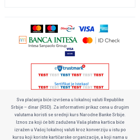
Sva plaćanja biće izvršena u lokalnoj valuti Republike
Srbije – dinar (RSD). Za informativni prikaz cena u drugim
valutama koristi se srednji kurs Narodne Banke Srbije.
Iznos za koji će biti zadužena Vaša platna kartica biće
izražen u Vašoj lokalnoj valuti kroz konverziju u istu po
kursu koji koriste kartičarske organizacije, a koji nama u