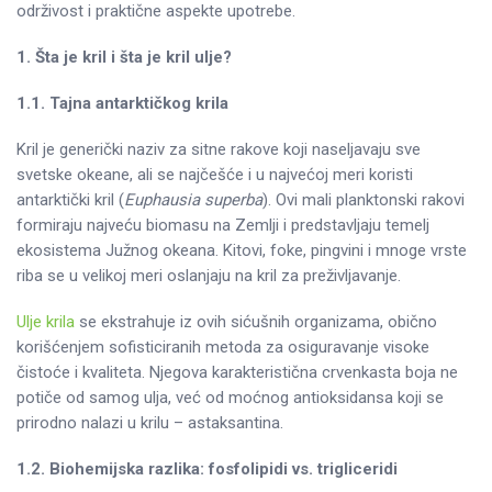
održivost i praktične aspekte upotrebe.
1. Šta je kril i šta je kril ulje?
1.1. Tajna antarktičkog krila
Kril je generički naziv za sitne rakove koji naseljavaju sve
svetske okeane, ali se najčešće i u najvećoj meri koristi
antarktički kril (
Euphausia superba
). Ovi mali planktonski rakovi
formiraju najveću biomasu na Zemlji i predstavljaju temelj
ekosistema Južnog okeana. Kitovi, foke, pingvini i mnoge vrste
riba se u velikoj meri oslanjaju na kril za preživljavanje.
Ulje krila
se ekstrahuje iz ovih sićušnih organizama, obično
korišćenjem sofisticiranih metoda za osiguravanje visoke
čistoće i kvaliteta. Njegova karakteristična crvenkasta boja ne
potiče od samog ulja, već od moćnog antioksidansa koji se
prirodno nalazi u krilu – astaksantina.
1.2. Biohemijska razlika: fosfolipidi vs. trigliceridi