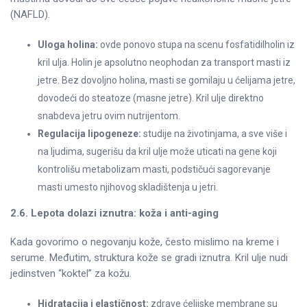
(NAFLD).
Uloga holina:
ovde ponovo stupa na scenu fosfatidilholin iz
kril ulja. Holin je apsolutno neophodan za transport masti iz
jetre. Bez dovoljno holina, masti se gomilaju u ćelijama jetre,
dovodeći do steatoze (masne jetre). Kril ulje direktno
snabdeva jetru ovim nutrijentom.
Regulacija lipogeneze:
studije na životinjama, a sve više i
na ljudima, sugerišu da kril ulje može uticati na gene koji
kontrolišu metabolizam masti, podstičući sagorevanje
masti umesto njihovog skladištenja u jetri.
2.6. Lepota dolazi iznutra: koža i anti-aging
Kada govorimo o negovanju kože, često mislimo na kreme i
serume. Međutim, struktura kože se gradi iznutra. Kril ulje nudi
jedinstven “koktel” za kožu.
Hidratacija i elastičnost:
zdrave ćelijske membrane su