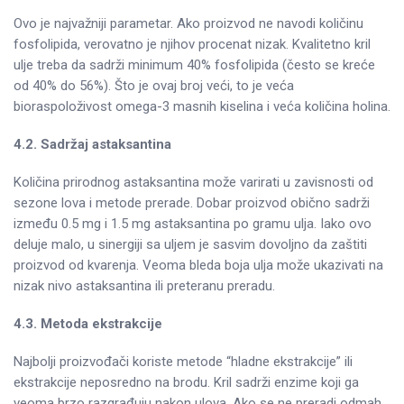
Ovo je najvažniji parametar. Ako proizvod ne navodi količinu
fosfolipida, verovatno je njihov procenat nizak. Kvalitetno kril
ulje treba da sadrži minimum 40% fosfolipida (često se kreće
od 40% do 56%). Što je ovaj broj veći, to je veća
bioraspoloživost omega-3 masnih kiselina i veća količina holina.
4.2. Sadržaj astaksantina
Količina prirodnog astaksantina može varirati u zavisnosti od
sezone lova i metode prerade. Dobar proizvod obično sadrži
između 0.5 mg i 1.5 mg astaksantina po gramu ulja. Iako ovo
deluje malo, u sinergiji sa uljem je sasvim dovoljno da zaštiti
proizvod od kvarenja. Veoma bleda boja ulja može ukazivati na
nizak nivo astaksantina ili preteranu preradu.
4.3. Metoda ekstrakcije
Najbolji proizvođači koriste metode “hladne ekstrakcije” ili
ekstrakcije neposredno na brodu. Kril sadrži enzime koji ga
veoma brzo razgrađuju nakon ulova. Ako se ne preradi odmah,