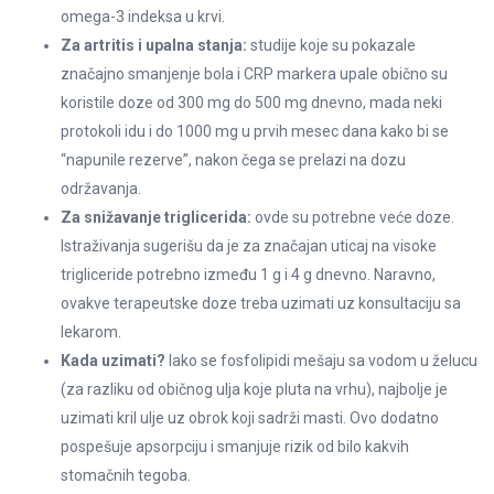
omega-3 indeksa u krvi.
Za artritis i upalna stanja:
studije koje su pokazale
značajno smanjenje bola i CRP markera upale obično su
koristile doze od 300 mg do 500 mg dnevno, mada neki
protokoli idu i do 1000 mg u prvih mesec dana kako bi se
“napunile rezerve”, nakon čega se prelazi na dozu
održavanja.
Za snižavanje triglicerida:
ovde su potrebne veće doze.
Istraživanja sugerišu da je za značajan uticaj na visoke
trigliceride potrebno između 1 g i 4 g dnevno. Naravno,
ovakve terapeutske doze treba uzimati uz konsultaciju sa
lekarom.
Kada uzimati?
Iako se fosfolipidi mešaju sa vodom u želucu
(za razliku od običnog ulja koje pluta na vrhu), najbolje je
uzimati kril ulje uz obrok koji sadrži masti. Ovo dodatno
pospešuje apsorpciju i smanjuje rizik od bilo kakvih
stomačnih tegoba.