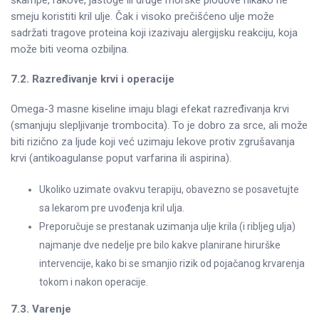
škampe, rakove, jastoge ili druge morske plodove nikako ne
smeju koristiti kril ulje. Čak i visoko prečišćeno ulje može
sadržati tragove proteina koji izazivaju alergijsku reakciju, koja
može biti veoma ozbiljna.
7.2. Razređivanje krvi i operacije
Omega-3 masne kiseline imaju blagi efekat razređivanja krvi
(smanjuju slepljivanje trombocita). To je dobro za srce, ali može
biti rizično za ljude koji već uzimaju lekove protiv zgrušavanja
krvi (antikoagulanse poput varfarina ili aspirina).
Ukoliko uzimate ovakvu terapiju, obavezno se posavetujte
sa lekarom pre uvođenja kril ulja.
Preporučuje se prestanak uzimanja ulje krila (i ribljeg ulja)
najmanje dve nedelje pre bilo kakve planirane hirurške
intervencije, kako bi se smanjio rizik od pojačanog krvarenja
tokom i nakon operacije.
7.3. Varenje