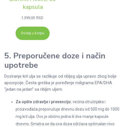
kapsula
1.399,00
RSD
Dodaj u korpu
5. Preporučene doze i način
upotrebe
Doziranje kril ulja se razlikuje od ribljeg ulja upravo zbog bolje
apsorpcije. Česta greška je poređenje miligrama EPA/DHA
“jedan na jedan” sa ribljim uljem.
Za opšte zdravlje i prevenciju:
većina stručnjaka i
proizvođača preporučuje dnevnu dozu od 500 mg do 1000
mg kril ulja. Ovo je obično jedna ili dve manje kapsule
dnevno. Smatra se da ova doza održava optimalan nivo