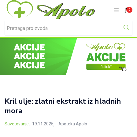
Prijavite se
Registracija
0
Unesite svoje korisničko ime i lozinku za prijavu.
Kril ulje: zlatni ekstrakt iz hladnih
mora
Zapamti me
Izgubljena lozinka?
Posted
Savetovanje
19.11.2025
Apoteka Apolo
on