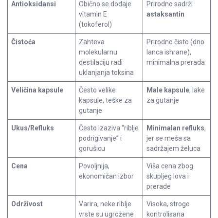
Antioksidansi
Obično se dodaje
Prirodno sadrži
vitamin E
astaksantin
(tokoferol)
Čistoća
Zahteva
Prirodno čisto (dno
molekularnu
lanca ishrane),
destilaciju radi
minimalna prerada
uklanjanja toksina
Veličina kapsule
Često velike
Male kapsule
, lake
kapsule, teške za
za gutanje
gutanje
Ukus/Refluks
Često izaziva “riblje
Minimalan refluks
,
podrigivanje” i
jer se meša sa
gorušicu
sadržajem želuca
Cena
Povoljnija,
Viša cena zbog
ekonomičan izbor
skupljeg lova i
prerade
Održivost
Varira, neke riblje
Visoka, strogo
vrste su ugrožene
kontrolisana