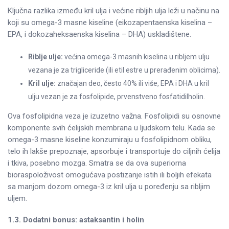
Ključna razlika između kril ulja i većine ribljih ulja leži u načinu na
koji su omega-3 masne kiseline (eikozapentaenska kiselina –
EPA, i dokozaheksaenska kiselina – DHA) uskladištene.
Riblje ulje:
većina omega-3 masnih kiselina u ribljem ulju
vezana je za trigliceride (ili etil estre u prerađenim oblicima).
Kril ulje:
značajan deo, često 40% ili više, EPA i DHA u kril
ulju vezan je za fosfolipide, prvenstveno fosfatidilholin.
Ova fosfolipidna veza je izuzetno važna. Fosfolipidi su osnovne
komponente svih ćelijskih membrana u ljudskom telu. Kada se
omega-3 masne kiseline konzumiraju u fosfolipidnom obliku,
telo ih lakše prepoznaje, apsorbuje i transportuje do ciljnih ćelija
i tkiva, posebno mozga. Smatra se da ova superiorna
bioraspoloživost omogućava postizanje istih ili boljih efekata
sa manjom dozom omega-3 iz kril ulja u poređenju sa ribljim
uljem.
1.3. Dodatni bonus: astaksantin i holin