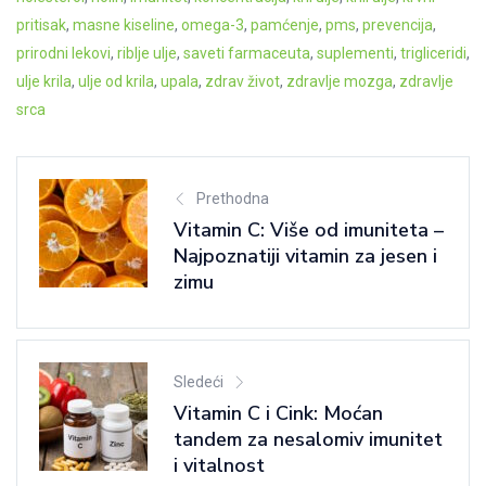
pritisak
, 
masne kiseline
, 
omega-3
, 
pamćenje
, 
pms
, 
prevencija
, 
prirodni lekovi
, 
riblje ulje
, 
saveti farmaceuta
, 
suplementi
, 
trigliceridi
, 
ulje krila
, 
ulje od krila
, 
upala
, 
zdrav život
, 
zdravlje mozga
, 
zdravlje
srca
Prethodna
Vitamin C: Više od imuniteta –
Najpoznatiji vitamin za jesen i
zimu
Sledeći
Vitamin C i Cink: Moćan
tandem za nesalomiv imunitet
i vitalnost