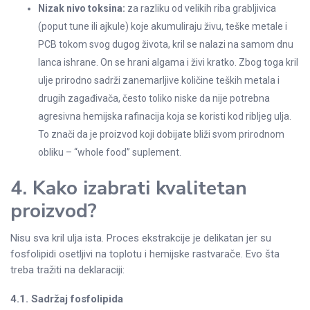
Nizak nivo toksina:
za razliku od velikih riba grabljivica
(poput tune ili ajkule) koje akumuliraju živu, teške metale i
PCB tokom svog dugog života, kril se nalazi na samom dnu
lanca ishrane. On se hrani algama i živi kratko. Zbog toga kril
ulje prirodno sadrži zanemarljive količine teških metala i
drugih zagađivača, često toliko niske da nije potrebna
agresivna hemijska rafinacija koja se koristi kod ribljeg ulja.
To znači da je proizvod koji dobijate bliži svom prirodnom
obliku – “whole food” suplement.
4. Kako izabrati kvalitetan
proizvod?
Nisu sva kril ulja ista. Proces ekstrakcije je delikatan jer su
fosfolipidi osetljivi na toplotu i hemijske rastvarače. Evo šta
treba tražiti na deklaraciji:
4.1. Sadržaj fosfolipida