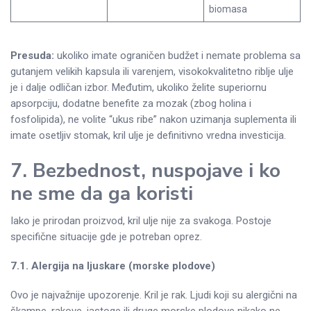
biomasa
Presuda:
ukoliko imate ograničen budžet i nemate problema sa
gutanjem velikih kapsula ili varenjem, visokokvalitetno riblje ulje
je i dalje odličan izbor. Međutim, ukoliko želite superiornu
apsorpciju, dodatne benefite za mozak (zbog holina i
fosfolipida), ne volite “ukus ribe” nakon uzimanja suplementa ili
imate osetljiv stomak, kril ulje je definitivno vredna investicija.
7. Bezbednost, nuspojave i ko
ne sme da ga koristi
Iako je prirodan proizvod, kril ulje nije za svakoga. Postoje
specifične situacije gde je potreban oprez.
7.1. Alergija na ljuskare (morske plodove)
Ovo je najvažnije upozorenje. Kril je rak. Ljudi koji su alergični na