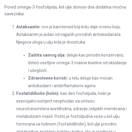
Pored omega-3 fosfolipida, kril ulje donosi dva dodatna moćna
saveznika:
Astaksantin:
ovo je karotenoid koji krilu daje crvenu boju.
Astaksantin je jedan od najjačih prirodnih antioksidanata.
Njegova uloga u ulju krila je dvostruka:
Zaštita samog ulja:
deluje kao prirodni konzervans,
štiteći osetljive omega-3 masne kiseline od oksidacije
i užeglosti.
Zdravstvene koristi:
u telu deluje kao moćan
antioksidant i antiinflamatorni agens.
Fosfatidilholin (holin):
kao deo fosfolipida, holin je
esencijalni nutrijent neophodan za sintezu
neurotransmitera acetilholina, zdravlje ćelijskih membrana i
metabolizam masti. Pošto je fosfolipidna veza u kril ulju
formirana sa holinom (fosfatidilholin), kril ulje prirodno
obezbeđuje značajnu količinu holina, što je prednost u