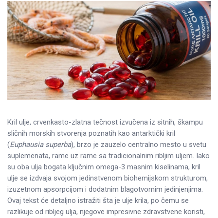
Kril ulje, crvenkasto-zlatna tečnost izvučena iz sitnih, škampu
sličnih morskih stvorenja poznatih kao antarktički kril
(
Euphausia superba
), brzo je zauzelo centralno mesto u svetu
suplemenata, rame uz rame sa tradicionalnim ribljim uljem. Iako
su oba ulja bogata ključnim omega-3 masnim kiselinama, kril
ulje se izdvaja svojom jedinstvenom biohemijskom strukturom,
izuzetnom apsorpcijom i dodatnim blagotvornim jedinjenjima.
Ovaj tekst će detaljno istražiti šta je ulje krila, po čemu se
razlikuje od ribljeg ulja, njegove impresivne zdravstvene koristi,