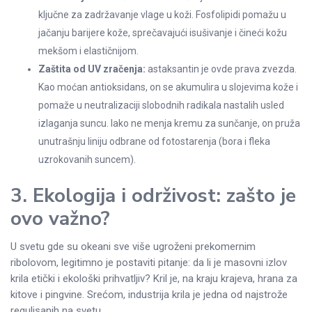
ključne za zadržavanje vlage u koži. Fosfolipidi pomažu u
jačanju barijere kože, sprečavajući isušivanje i čineći kožu
mekšom i elastičnijom.
Zaštita od UV zračenja:
astaksantin je ovde prava zvezda.
Kao moćan antioksidans, on se akumulira u slojevima kože i
pomaže u neutralizaciji slobodnih radikala nastalih usled
izlaganja suncu. Iako ne menja kremu za sunčanje, on pruža
unutrašnju liniju odbrane od fotostarenja (bora i fleka
uzrokovanih suncem).
3. Ekologija i održivost: zašto je
ovo važno?
U svetu gde su okeani sve više ugroženi prekomernim
ribolovom, legitimno je postaviti pitanje: da li je masovni izlov
krila etički i ekološki prihvatljiv? Kril je, na kraju krajeva, hrana za
kitove i pingvine. Srećom, industrija krila je jedna od najstrože
regulisanih na svetu.