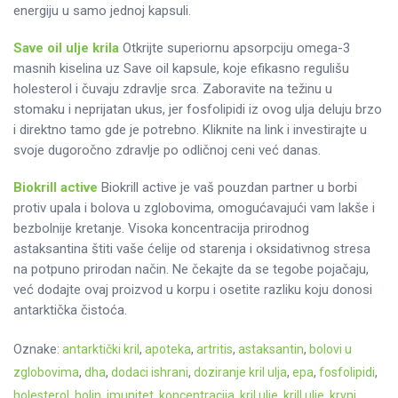
energiju u samo jednoj kapsuli.
Save oil ulje krila
Otkrijte superiornu apsorpciju omega-3
masnih kiselina uz Save oil kapsule, koje efikasno regulišu
holesterol i čuvaju zdravlje srca. Zaboravite na težinu u
stomaku i neprijatan ukus, jer fosfolipidi iz ovog ulja deluju brzo
i direktno tamo gde je potrebno. Kliknite na link i investirajte u
svoje dugoročno zdravlje po odličnoj ceni već danas.
Biokrill active
Biokrill active je vaš pouzdan partner u borbi
protiv upala i bolova u zglobovima, omogućavajući vam lakše i
bezbolnije kretanje. Visoka koncentracija prirodnog
astaksantina štiti vaše ćelije od starenja i oksidativnog stresa
na potpuno prirodan način. Ne čekajte da se tegobe pojačaju,
već dodajte ovaj proizvod u korpu i osetite razliku koju donosi
antarktička čistoća.
Oznake:
antarktički kril
, 
apoteka
, 
artritis
, 
astaksantin
, 
bolovi u
zglobovima
, 
dha
, 
dodaci ishrani
, 
doziranje kril ulja
, 
epa
, 
fosfolipidi
, 
holesterol
, 
holin
, 
imunitet
, 
koncentracija
, 
kril ulje
, 
krill ulje
, 
krvni