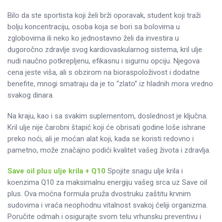
Bilo da ste sportista koji želi brži oporavak, student koji traži
bolju koncentraciju, osoba koja se bori sa bolovima u
zglobovima ili neko ko jednostavno želi da investira u
dugoročno zdravlje svog kardiovaskularnog sistema, kril ulje
nudi naučno potkrepljenu, efikasnu i sigurnu opciju. Njegova
cena jeste viša, ali s obzirom na bioraspoloživost i dodatne
benefite, mnogi smatraju da je to “zlato” iz hladnih mora vredno
svakog dinara.
Na kraju, kao i sa svakim suplementom, doslednost je ključna.
Kril ulje nije čarobni štapić koji će obrisati godine loše ishrane
preko noći, ali je moćan alat koji, kada se koristi redovno i
pametno, može značajno podići kvalitet vašeg života i zdravlja.
Save oil plus ulje krila + Q10
Spojite snagu ulje krila i
koenzima Q10 za maksimalnu energiju vašeg srca uz Save oil
plus. Ova moćna formula pruža dvostruku zaštitu krvnim
sudovima i vraća neophodnu vitalnost svakoj ćeliji organizma.
Poručite odmah i osigurajte svom telu vrhunsku preventivu i