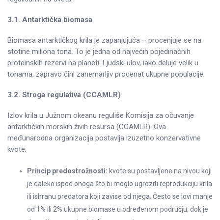
3.1. Antarktička biomasa
Biomasa antarktičkog krila je zapanjujuća – procenjuje se na
stotine miliona tona. To je jedna od najvećih pojedinačnih
proteinskih rezervi na planeti. Ljudski ulov, iako deluje velik u
tonama, zapravo čini zanemarljiv procenat ukupne populacije.
3.2. Stroga regulativa (CCAMLR)
Izlov krila u Južnom okeanu reguliše Komisija za očuvanje
antarktičkih morskih živih resursa (CCAMLR). Ova
međunarodna organizacija postavlja izuzetno konzervativne
kvote.
Princip predostrožnosti:
kvote su postavljene na nivou koji
je daleko ispod onoga što bi moglo ugroziti reprodukciju krila
ili ishranu predatora koji zavise od njega. Često se lovi manje
od 1% ili 2% ukupne biomase u određenom području, dok je