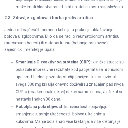
može imati blagotvoran efekat na stabilizaciju raspoloženja.
2.3. Zdravlje zglobova i borba protiv artritisa
Jedna od najčešćih primena kril ulja u praksi je ublažavanje
bolova u zglobovima. Bilo da se radi o reumatoidnom artritisu
(autoimuna bolest) ili osteoartritisu (habanje hrskavice),
zajednički imenitelj je upala.
Smanjenje C-reaktivnog proteina (CRP):
kliničke studije su
pokazale impresivne rezultate kod pacijenata sa hroničnom
upalom. U jednoj poznatoj studiji, pacijenti koji su uzimali
svega 300 mg kril ulja dnevno doživeli su značajan pad nivoa
CRP-a (marker upale u krvi) nakon samo 7 dana, a efekat se
nastavio i nakon 30 dana.
Poboljšana pokretljivost:
korisnici često prijavljuju
smanjenje jutarnje ukočenosti i bolova u kolenima i
kukovima. Manje bola znači više kretanja, a više kretanja je