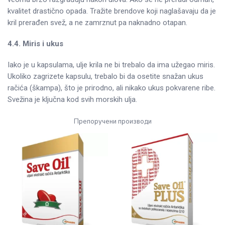
kvalitet drastično opada. Tražite brendove koji naglašavaju da je
kril prerađen svež, a ne zamrznut pa naknadno otapan.
4.4. Miris i ukus
Iako je u kapsulama, ulje krila ne bi trebalo da ima užegao miris.
Ukoliko zagrizete kapsulu, trebalo bi da osetite snažan ukus
račića (škampa), što je prirodno, ali nikako ukus pokvarene ribe.
Svežina je ključna kod svih morskih ulja.
Препоручени производи