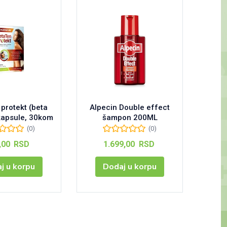
protekt (beta
Alpecin Double effect
Alpec
kapsule, 30kom
šampon 200ML
(0)
(0)
,00
RSD
1.699,00
RSD
j u korpu
Dodaj u korpu