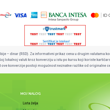
rbije – dinar (RSD). Za informativni prikaz cena u drugim valutama ko
oj lokalnoj valuti kroz konverziju u istu po kursu koji koriste kartiča
at ove konverzije postoji mogućnost neznatne razlike od originalne 
MOJ NALOG
Lista želja