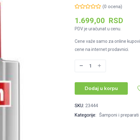
(
0
ocena)
1.699,00
RSD
PDV je uračunat u cenu.
Cene važe samo za online kupovi
cene na internet prodavnici.
Alpecin
Tuning
šampon
Dodaj u korpu
za
jačanje
i
SKU:
23444
tamnjenje
Kategorije:
Šamponi i preparati
kose
200ML
količina