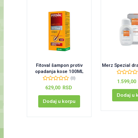
Fitoval šampon protiv
Merz Spezial dr
opadanja kose 100ML
(0)
1.599,00
629,00
RSD
Dodaj u 
Dodaj u korpu