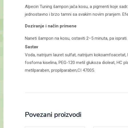
Alpecin Tuning šampon jača kosu, a pigmenti koje sadr
jednostavno i brzo tamni sa svakim novim pranjem. Efek
Doziranje i način primene
Naneti šampon na kosu, ostaviti 2–5 minuta, pa isprati
Sastav
Voda, natrijum lauret sulfat, natrijum kokoamfoacetat, P
fosforna kiselina, PEG-120 metil glukoza dioleat, HC pla
metilparaben, propilparaben,CI 47005.
Povezani proizvodi