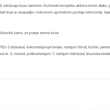
ži održavaju kosu tamnom. Kofeinski kompleks aktivira koren dlake, p
at boje je neupadljiv i redovnom upotrebom postaje intenzivniji. Isp
. Koristiti samo za pranje tamne kose.
EG-3 distearat, kokomidopropil betain, natrijum hlorid, kofein, panten
va br. 2, mentol, polikvartenijum-7, natrijum hidroksid, limunska kisel