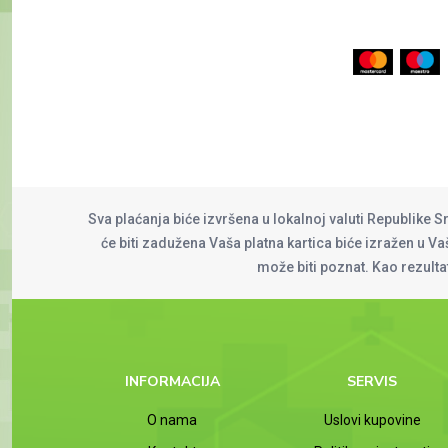
Sva plaćanja biće izvršena u lokalnoj valuti Republike S
će biti zadužena Vaša platna kartica biće izražen u Vaš
može biti poznat. Kao rezult
INFORMACIJA
SERVIS
O nama
Uslovi kupovine