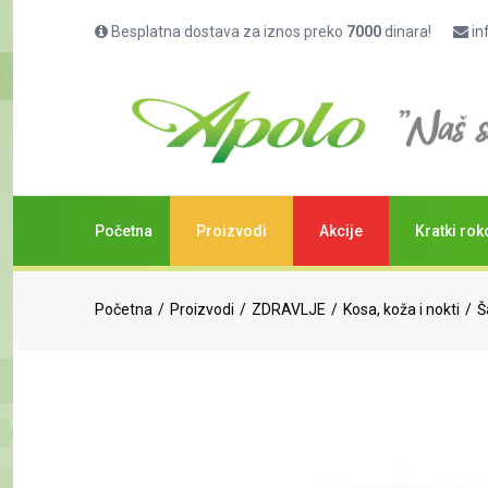
Besplatna dostava za iznos preko
7000
dinara!
in
Početna
Proizvodi
Akcije
Kratki rok
Početna
Proizvodi
ZDRAVLJE
Kosa, koža i nokti
Š