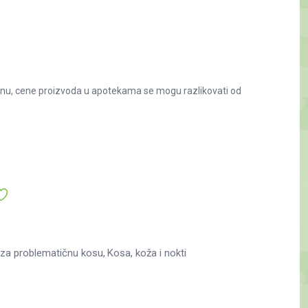
nu, cene proizvoda u apotekama se mogu razlikovati od
 za problematičnu kosu
Kosa, koža i nokti