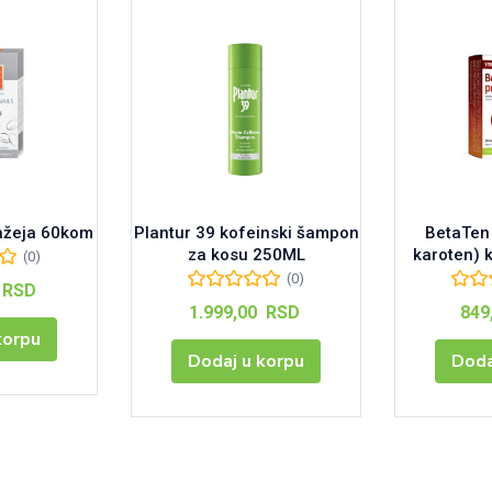
ažeja 60kom
Plantur 39 kofeinski šampon
BetaTen 
za kosu 250ML
karoten) 
(0)
(0)
RSD
1.999,00
RSD
849
korpu
Dodaj u korpu
Doda