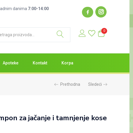
: radnim danima
7:00-14:00
0
Apoteke
Kontakt
Korpa
Prethodna
Sledeći
mpon za jačanje i tamnjenje kose