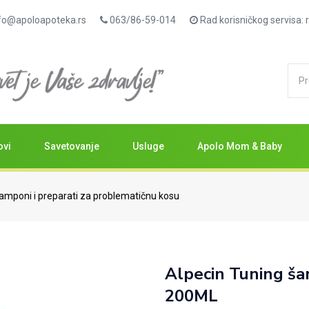
fo@apoloapoteka.rs
063/86-59-014
Rad korisničkog servisa
ovi
Savetovanje
Usluge
Apolo Mom & Baby
amponi i preparati za problematičnu kosu
Alpecin Tuning ša
200ML