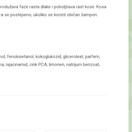
rodužava faze rasta dlake i poboljšava rast kose. Kosa
ira se postepeno, ukoliko se koristi običan šampon.
ol, fenoksietanol, kokoglukozid, gliceroleat, parfem,
ina, nijacinamid, cink PCA, limonen, natrijum benzoat,