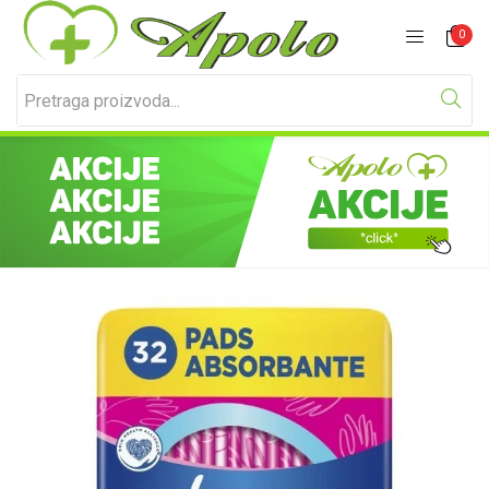
Prijavite se
Registracija
0
Unesite svoje korisničko ime i lozinku za prijavu.
Zapamti me
Izgubljena lozinka?