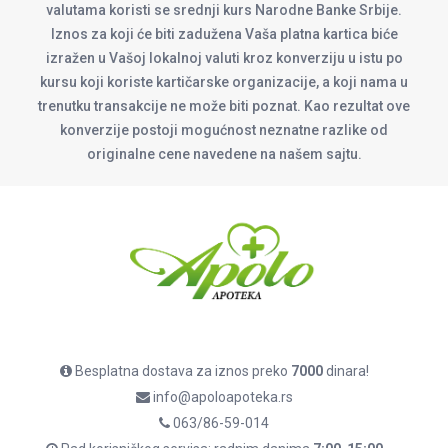
valutama koristi se srednji kurs Narodne Banke Srbije.
Iznos za koji će biti zadužena Vaša platna kartica biće
izražen u Vašoj lokalnoj valuti kroz konverziju u istu po
kursu koji koriste kartičarske organizacije, a koji nama u
trenutku transakcije ne može biti poznat. Kao rezultat ove
konverzije postoji mogućnost neznatne razlike od
originalne cene navedene na našem sajtu.
Besplatna dostava za iznos preko
7000
dinara!
info@apoloapoteka.rs
063/86-59-014