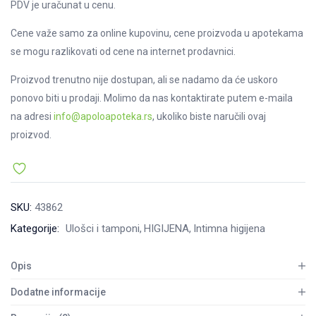
PDV je uračunat u cenu.
Cene važe samo za online kupovinu, cene proizvoda u apotekama
se mogu razlikovati od cene na internet prodavnici.
Proizvod trenutno nije dostupan, ali se nadamo da će uskoro
ponovo biti u prodaji. Molimo da nas kontaktirate putem e-maila
na adresi
info@apoloapoteka.rs
, ukoliko biste naručili ovaj
proizvod.
SKU:
43862
Kategorije:
Ulošci i tamponi
HIGIJENA
Intimna higijena
Opis
Dodatne informacije