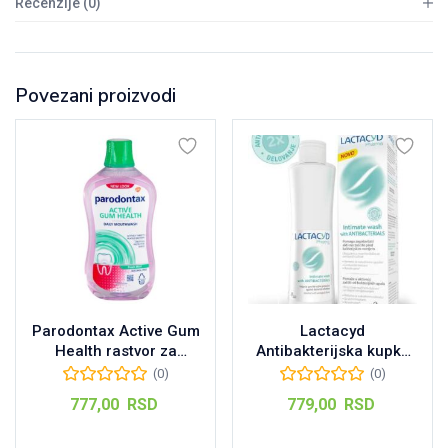
Recenzije (0)
Povezani proizvodi
Parodontax Active Gum
Lactacyd
Health rastvor za
Antibakterijska kupka
ispiranje usta, 500ml
za intimnu negu, 250
(0)
(0)
ml
777,00
RSD
779,00
RSD
Dodaj u korpu
Dodaj u korpu