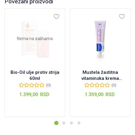
Povezani proizvodi
Nema na zalihama
Bio-Oil ulje protiv strija
Mustela žastitna
60ml
vitaminska krema
100ML
(0)
(0)
1.399,00
RSD
1.359,00
RSD
Pročitajte još
Dodaj u korpu