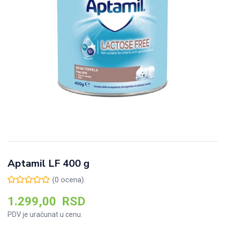
Aptamil LF 400 g
(
0
ocena)
1.299,00
RSD
PDV je uračunat u cenu.