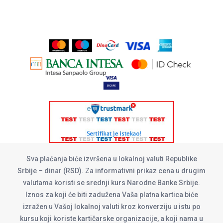
Sva plaćanja biće izvršena u lokalnoj valuti Republike
Srbije – dinar (RSD). Za informativni prikaz cena u drugim
valutama koristi se srednji kurs Narodne Banke Srbije.
Iznos za koji će biti zadužena Vaša platna kartica biće
izražen u Vašoj lokalnoj valuti kroz konverziju u istu po
kursu koji koriste kartičarske organizacije, a koji nama u