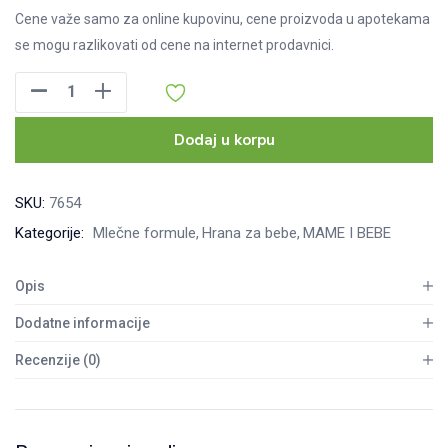
Cene važe samo za online kupovinu, cene proizvoda u apotekama
se mogu razlikovati od cene na internet prodavnici.
Aptamil
LF
400
Dodaj u korpu
g
količina
SKU:
7654
Kategorije:
Mlečne formule
Hrana za bebe
MAME I BEBE
Opis
Dodatne informacije
Recenzije (0)