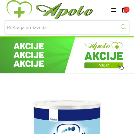
Prijavite se
Registracija
0
Unesite svoje korisničko ime i lozinku za prijavu.
Zapamti me
Izgubljena lozinka?