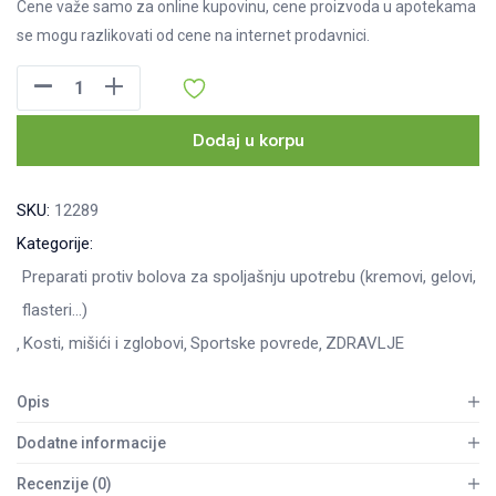
Cene važe samo za online kupovinu, cene proizvoda u apotekama
se mogu razlikovati od cene na internet prodavnici.
Aqua
Ice
complex
Dodaj u korpu
roll-
on,
SKU:
12289
50ml
Kategorije:
količina
Preparati protiv bolova za spoljašnju upotrebu (kremovi, gelovi,
flasteri...)
Kosti, mišići i zglobovi
Sportske povrede
ZDRAVLJE
Opis
Dodatne informacije
Recenzije (0)