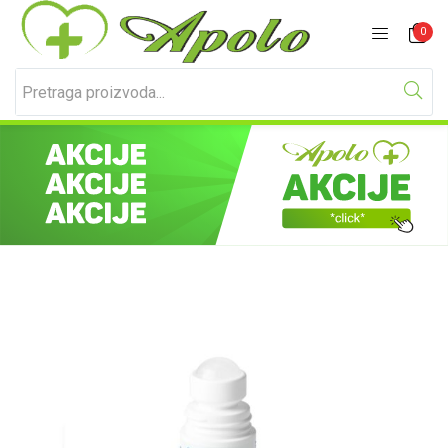
Prijavite se
Registracija
0
Unesite svoje korisničko ime i lozinku za prijavu.
Zapamti me
Izgubljena lozinka?