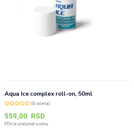
Aqua Ice complex roll-on, 50ml
(
0
ocena)
559,00
RSD
PDV je uračunat u cenu.