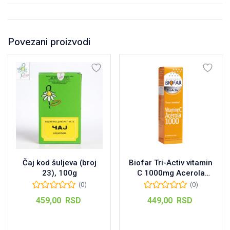
Povezani proizvodi
Čaj kod šuljeva (broj
Biofar Tri-Activ vitamin
23), 100g
C 1000mg Acerola
šumeće tablete, 15kom
(0)
(0)
459,00
RSD
449,00
RSD
Dodaj u korpu
Dodaj u korpu