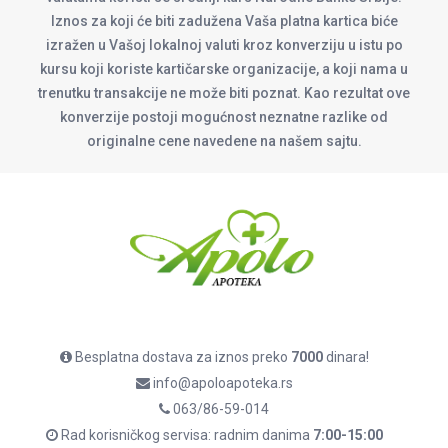
Iznos za koji će biti zadužena Vaša platna kartica biće
izražen u Vašoj lokalnoj valuti kroz konverziju u istu po
kursu koji koriste kartičarske organizacije, a koji nama u
trenutku transakcije ne može biti poznat. Kao rezultat ove
konverzije postoji mogućnost neznatne razlike od
originalne cene navedene na našem sajtu.
Besplatna dostava za iznos preko
7000
dinara!
info@apoloapoteka.rs
063/86-59-014
Rad korisničkog servisa: radnim danima
7:00-15:00