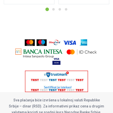
Sva plaćanja biće izvršena u lokalnoj valuti Republike
Srbije – dinar (RSD). Za informativni prikaz cena u drugim
valutama koristi se srednji kurs Narodne Banke Srbije.