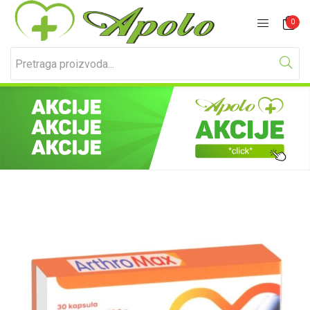
Prijavite se
Registracija
0
Unesite svoje korisničko ime i lozinku za prijavu.
Zapamti me
Izgubljena lozinka?