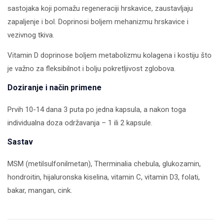
sastojaka koji pomažu regeneraciji hrskavice, zaustavljaju
zapaljenje i bol. Doprinosi boljem mehanizmu hrskavice i
vezivnog tkiva.
Vitamin D doprinose boljem metabolizmu kolagena i kostiju što
je važno za fleksibilnot i bolju pokretljivost zglobova.
Doziranje i način primene
Prvih 10-14 dana 3 puta po jedna kapsula, a nakon toga
individualna doza održavanja – 1 ili 2 kapsule.
Sastav
MSM (metilsulfonilmetan), Therminalia chebula, glukozamin,
hondroitin, hijaluronska kiselina, vitamin C, vitamin D3, folati,
bakar, mangan, cink.