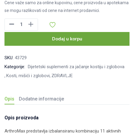
Cene važe samo za online kupovinu, cene proizvoda u apotekama
se mogu razlikovati od cene na internet prodavnici.
ArthroMax
kapsule
za
Dodaj u korpu
zglobove,
30kom
SKU:
43729
količina
Kategorije:
Dijetetski suplementi za jačanje kostiju i zglobova
Kosti, mišići i zglobovi
ZDRAVLJE
Opis
Dodatne informacije
Opis proizvoda
ArthroMax predstavlja izbalansiranu kombinaciju 11 aktivnih