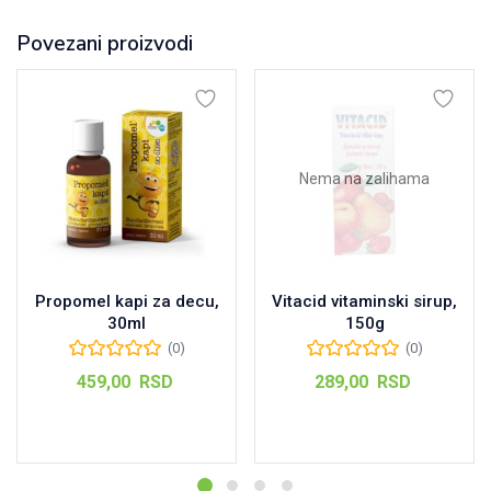
Povezani proizvodi
Nema na zalihama
Propomel kapi za decu,
Vitacid vitaminski sirup,
30ml
150g
(0)
(0)
459,00
RSD
289,00
RSD
Dodaj u korpu
Pročitajte još