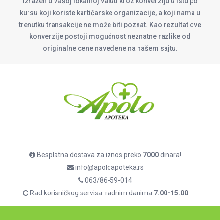
izražen u Vašoj lokalnoj valuti kroz konverziju u istu po
kursu koji koriste kartičarske organizacije, a koji nama u
trenutku transakcije ne može biti poznat. Kao rezultat ove
konverzije postoji mogućnost neznatne razlike od
originalne cene navedene na našem sajtu.
Besplatna dostava za iznos preko
7000
dinara!
info@apoloapoteka.rs
063/86-59-014
Rad korisničkog servisa: radnim danima
7:00-15:00