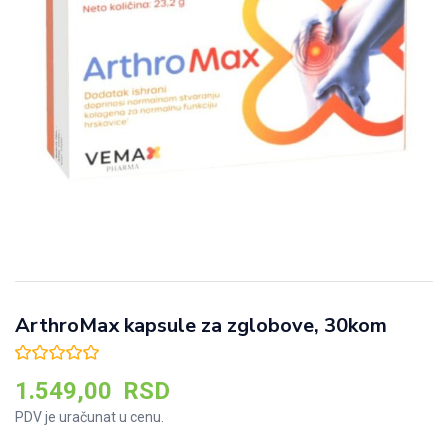
ArthroMax kapsule za zglobove, 30kom
1.549,00
RSD
PDV je uračunat u cenu.