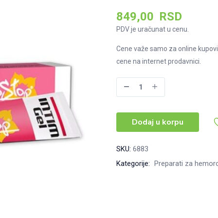
849,00
RSD
PDV je uračunat u cenu.
Cene važe samo za online kupovi
cene na internet prodavnici.
HemoStop
gel
za
Dodaj u korpu
hemoroide,
20ml
količina
SKU:
6883
Kategorije:
Preparati za hemoro