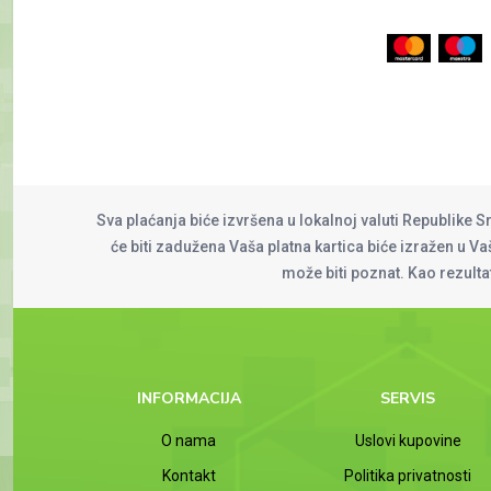
Sva plaćanja biće izvršena u lokalnoj valuti Republike S
će biti zadužena Vaša platna kartica biće izražen u Vaš
može biti poznat. Kao rezult
INFORMACIJA
SERVIS
O nama
Uslovi kupovine
Kontakt
Politika privatnosti