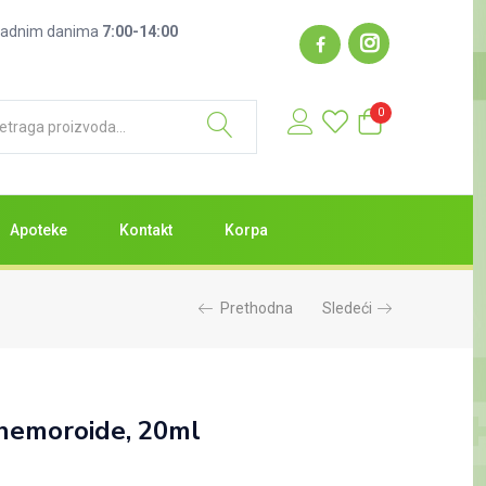
: radnim danima
7:00-14:00
0
Apoteke
Kontakt
Korpa
Prethodna
Sledeći
hemoroide, 20ml