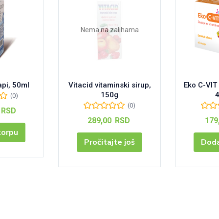
Nema na zalihama
pi, 50ml
Vitacid vitaminski sirup,
Eko C-VIT
150g
(0)
(0)
RSD
289,00
RSD
179
korpu
Pročitajte još
Doda