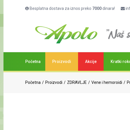
Besplatna dostava za iznos preko
7000
dinara!
in
Početna
Proizvodi
Akcije
Kratki rok
Početna
Proizvodi
ZDRAVLJE
Vene i hemoroidi
P