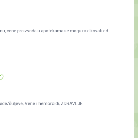
nu, cene proizvoda u apotekama se mogu razlikovati od
ide/šuljeve
Vene i hemoroidi
ZDRAVLJE