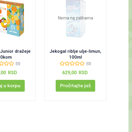
Nema na zalihama
 Junior dražeje
Jekogal riblje ulje-limun,
Jekoga
40kom
100ml
(0)
(0)
,00
RSD
629,00
RSD
j u korpu
Pročitajte još