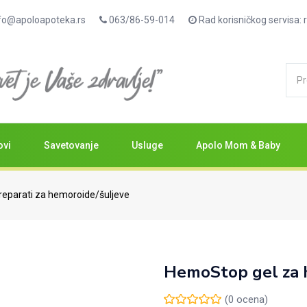
fo@apoloapoteka.rs
063/86-59-014
Rad korisničkog servisa
ovi
Savetovanje
Usluge
Apolo Mom & Baby
reparati za hemoroide/šuljeve
HemoStop gel za 
(
0
ocena)