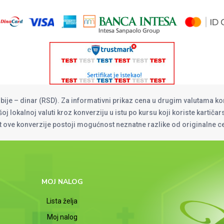
rbije – dinar (RSD). Za informativni prikaz cena u drugim valutama ko
oj lokalnoj valuti kroz konverziju u istu po kursu koji koriste kartiča
at ove konverzije postoji mogućnost neznatne razlike od originalne 
MOJ NALOG
Lista želja
Moj nalog