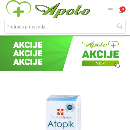
Prijavite se
Registracija
0
Unesite svoje korisničko ime i lozinku za prijavu.
Zapamti me
Izgubljena lozinka?