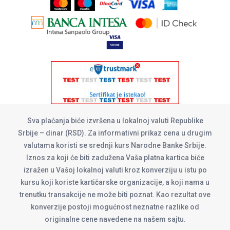
Sva plaćanja biće izvršena u lokalnoj valuti Republike
Srbije – dinar (RSD). Za informativni prikaz cena u drugim
valutama koristi se srednji kurs Narodne Banke Srbije.
Iznos za koji će biti zadužena Vaša platna kartica biće
izražen u Vašoj lokalnoj valuti kroz konverziju u istu po
kursu koji koriste kartičarske organizacije, a koji nama u
trenutku transakcije ne može biti poznat. Kao rezultat ove
konverzije postoji mogućnost neznatne razlike od
originalne cene navedene na našem sajtu.