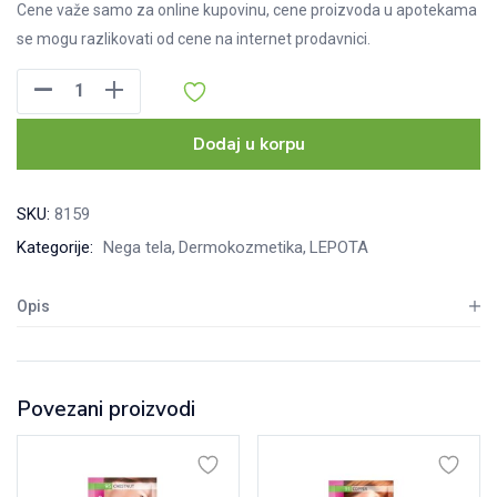
Cene važe samo za online kupovinu, cene proizvoda u apotekama
se mogu razlikovati od cene na internet prodavnici.
Atopik
krem
5%
Dodaj u korpu
urea,
100ml
SKU:
8159
količina
Kategorije:
Nega tela
Dermokozmetika
LEPOTA
Opis
Povezani proizvodi