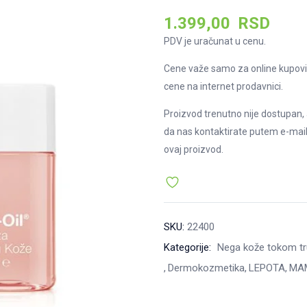
1.399,00
RSD
PDV je uračunat u cenu.
Cene važe samo za online kupovi
cene na internet prodavnici.
Proizvod trenutno nije dostupan, 
da nas kontaktirate putem e-mai
ovaj proizvod.
SKU:
22400
Kategorije:
Nega kože tokom tru
Dermokozmetika
LEPOTA
MAM