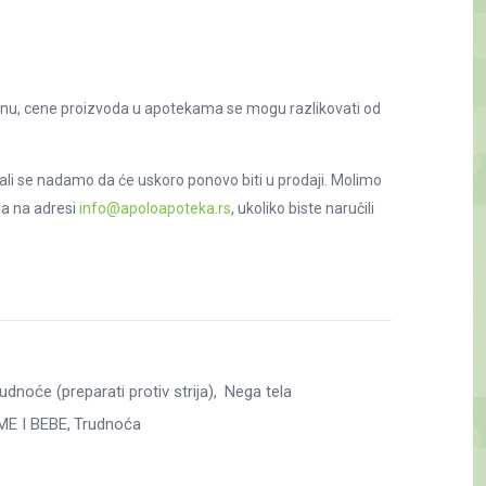
nu, cene proizvoda u apotekama se mogu razlikovati od
ali se nadamo da će uskoro ponovo biti u prodaji. Molimo
la na adresi
info@apoloapoteka.rs
, ukoliko biste naručili
dnoće (preparati protiv strija)
Nega tela
E I BEBE
Trudnoća