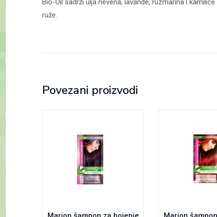
Bio-Oil sadrži ulja nevena, lavande, ruzmarina i kamilice
ruže.
Povezani proizvodi
Marion šampon za bojenje
Marion šampon 