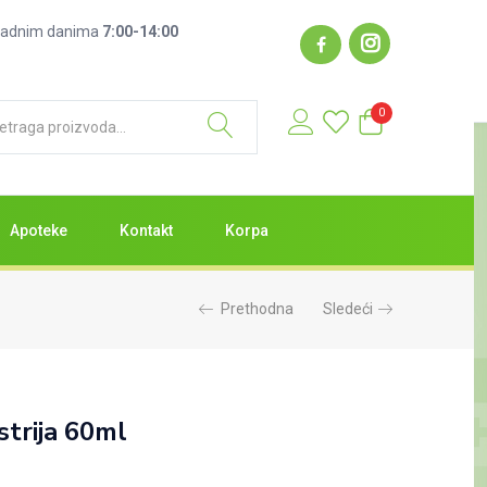
1.399,00
RSD
: radnim danima
7:00-14:00
Nema na zalihama
0
Apoteke
Kontakt
Korpa
Prethodna
Sledeći
 strija 60ml