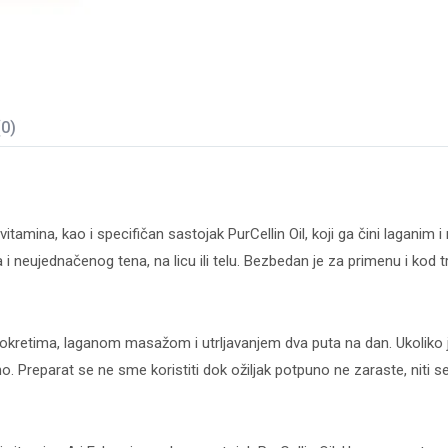
(0)
 i vitamina, kao i specifičan sastojak PurCellin Oil, koji ga čini lagani
a i neujednačenog tena, na licu ili telu. Bezbedan je za primenu i kod t
 pokretima, laganom masažom i utrljavanjem dva puta na dan. Ukoliko je r
 Preparat se ne sme koristiti dok ožiljak potpuno ne zaraste, niti se