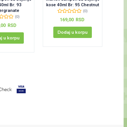
40ml Br: 93
kose 40ml Br: 95 Chestnut
kose 4
rgranate
(0)
(0)
169,00
RSD
,00
RSD
Dodaj u korpu
j u korpu