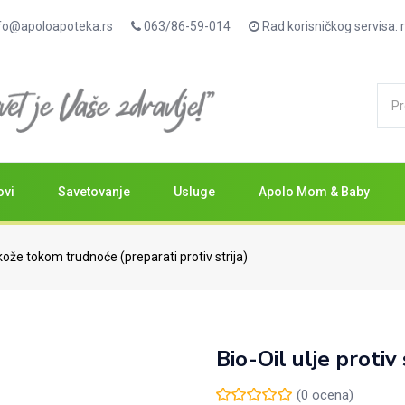
fo@apoloapoteka.rs
063/86-59-014
Rad korisničkog servisa
ovi
Savetovanje
Usluge
Apolo Mom & Baby
ože tokom trudnoće (preparati protiv strija)
Bio-Oil ulje protiv
(
0
ocena)