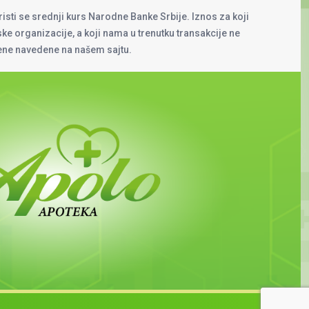
risti se srednji kurs Narodne Banke Srbije. Iznos za koji
rske organizacije, a koji nama u trenutku transakcije ne
cene navedene na našem sajtu.