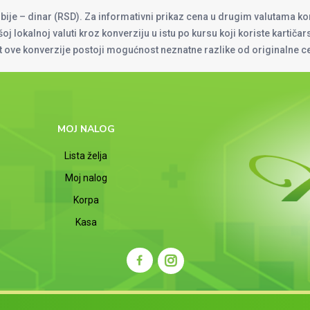
rbije – dinar (RSD). Za informativni prikaz cena u drugim valutama ko
oj lokalnoj valuti kroz konverziju u istu po kursu koji koriste kartiča
at ove konverzije postoji mogućnost neznatne razlike od originalne 
MOJ NALOG
Lista želja
Moj nalog
Korpa
Kasa