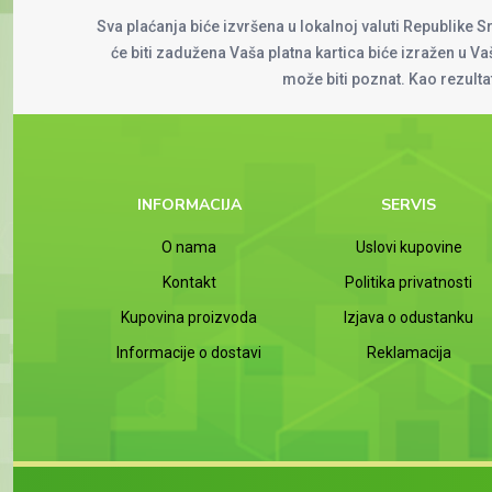
Sva plaćanja biće izvršena u lokalnoj valuti Republike S
će biti zadužena Vaša platna kartica biće izražen u Vaš
može biti poznat. Kao rezult
INFORMACIJA
SERVIS
O nama
Uslovi kupovine
Kontakt
Politika privatnosti
Kupovina proizvoda
Izjava o odustanku
Informacije o dostavi
Reklamacija