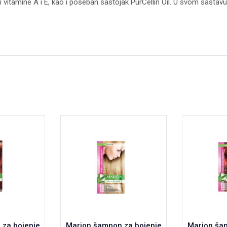
 i vitamine A i E, kao i poseban sastojak PurCellin Oil. U svom sastavu
za bojenje
Marion šampon za bojenje
Marion ša