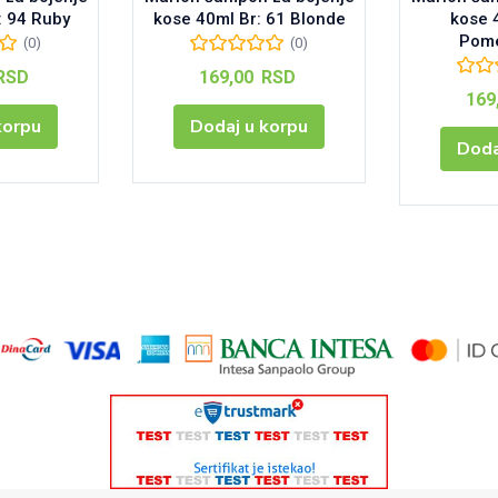
: 94 Ruby
kose 40ml Br: 61 Blonde
kose 
Pome
(0)
(0)
RSD
169,00
RSD
169
korpu
Dodaj u korpu
Doda