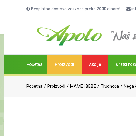
Besplatna dostava za iznos preko
7000
dinara!
in
Bio-Oil ulje protiv strija 60ml
(
0
ocena)
Početna
Proizvodi
Akcije
Kratki rok
Početna
Proizvodi
MAME I BEBE
Trudnoća
Nega k