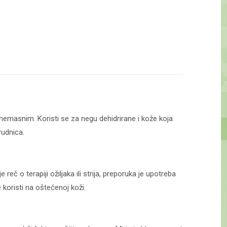
m i nemasnim. Koristi se za negu dehidrirane i kože koja
rudnica.
eč o terapiji ožiljaka ili strija, preporuka je upotreba
 koristi na oštećenoj koži.