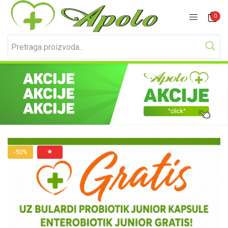
Prijavite se
Registracija
0
Unesite svoje korisničko ime i lozinku za prijavu.
★
-50%
Zapamti me
Izgubljena lozinka?