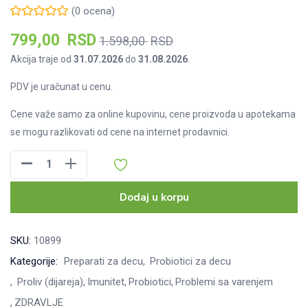
(
0
ocena)
Тренутна
Оригинална
799,00
RSD
1.598,00
RSD
цена
цена
Akcija traje od
31.07.2026
do
31.08.2026
.
је:
је
PDV je uračunat u cenu.
799,00 RSD.
била:
1.598,00 RSD.
Cene važe samo za online kupovinu, cene proizvoda u apotekama
se mogu razlikovati od cene na internet prodavnici.
Bulardi
Junior
kapsule,
Dodaj u korpu
10kom
+
SKU:
10899
GRATIS
Kategorije:
Preparati za decu
Probiotici za decu
Enterobiotik
Proliv (dijareja)
Imunitet
Probiotici
Problemi sa varenjem
junior
(Rok:09.2026)
ZDRAVLJE