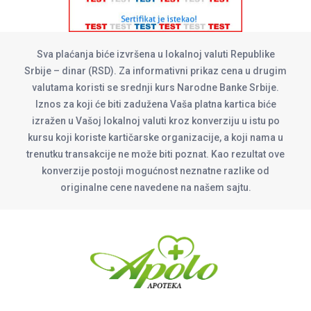
Sva plaćanja biće izvršena u lokalnoj valuti Republike
Srbije – dinar (RSD). Za informativni prikaz cena u drugim
valutama koristi se srednji kurs Narodne Banke Srbije.
Iznos za koji će biti zadužena Vaša platna kartica biće
izražen u Vašoj lokalnoj valuti kroz konverziju u istu po
kursu koji koriste kartičarske organizacije, a koji nama u
trenutku transakcije ne može biti poznat. Kao rezultat ove
konverzije postoji mogućnost neznatne razlike od
originalne cene navedene na našem sajtu.