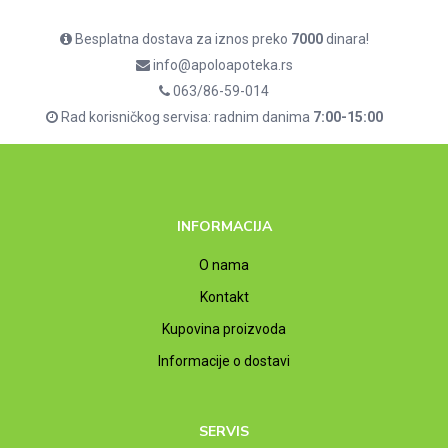
Besplatna dostava za iznos preko
7000
dinara!
info@apoloapoteka.rs
063/86-59-014
Rad korisničkog servisa: radnim danima
7:00-15:00
INFORMACIJA
O nama
Kontakt
Kupovina proizvoda
Informacije o dostavi
SERVIS