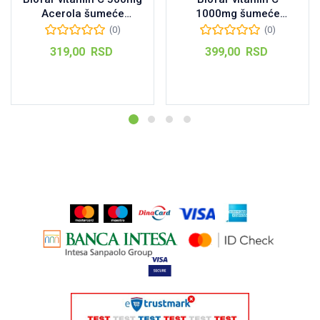
Acerola šumeće
1000mg šumeće
tablete 20kom
tablete, 20kom
(0)
(0)
319,00
RSD
399,00
RSD
Dodaj u korpu
Dodaj u korpu