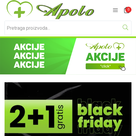
Prijavite se
Registracija
0
Unesite svoje korisničko ime i lozinku za prijavu.
Zapamti me
Izgubljena lozinka?