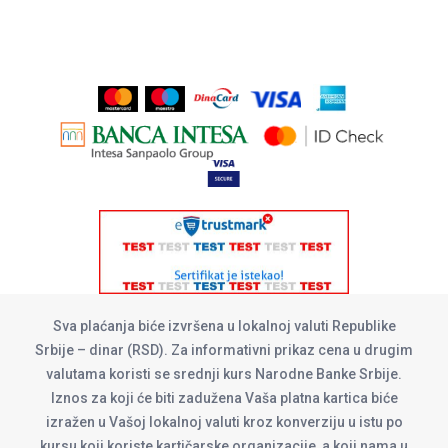
Sva plaćanja biće izvršena u lokalnoj valuti Republike
Srbije – dinar (RSD). Za informativni prikaz cena u drugim
valutama koristi se srednji kurs Narodne Banke Srbije.
Iznos za koji će biti zadužena Vaša platna kartica biće
izražen u Vašoj lokalnoj valuti kroz konverziju u istu po
kursu koji koriste kartičarske organizacije, a koji nama u