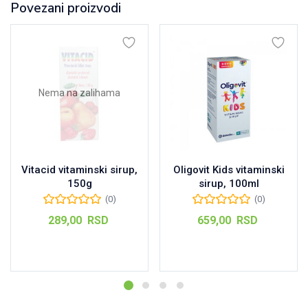
Povezani proizvodi
Nema na zalihama
Vitacid vitaminski sirup,
Oligovit Kids vitaminski
150g
sirup, 100ml
(0)
(0)
289,00
RSD
659,00
RSD
Pročitajte još
Dodaj u korpu