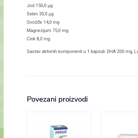
Jod 150,0 µg
Selen 30,0 µg
Gvožđe 14,0 mg
Magnezijum 75,0 mg
Cink 8,0 mg
Sastav aktivnih komponenti u 1 kapsuli: DHA 200 mg, 
Povezani proizvodi