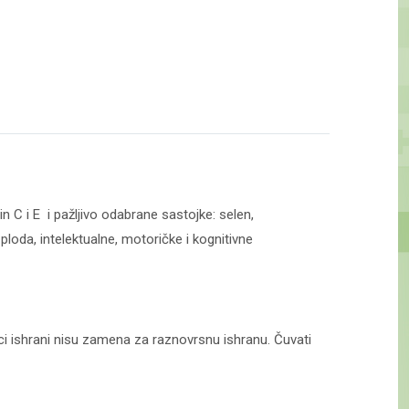
 C i E i pažljivo odabrane sastojke: selen,
loda, intelektualne, motoričke i kognitivne
i ishrani nisu zamena za raznovrsnu ishranu. Čuvati