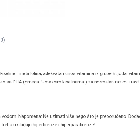
(0)
seline i metafolina, adekvatan unos vitamina iz grupe B, joda, vitamin
ružen sa DHA (omega 3-masnim kiselinama ) za normalan razvoj i rast p
sa vodom. Napomena: Ne uzimati više nego što je preporučeno. Dodac
eba u slučaju hipertireoze i hiperparatireoze!