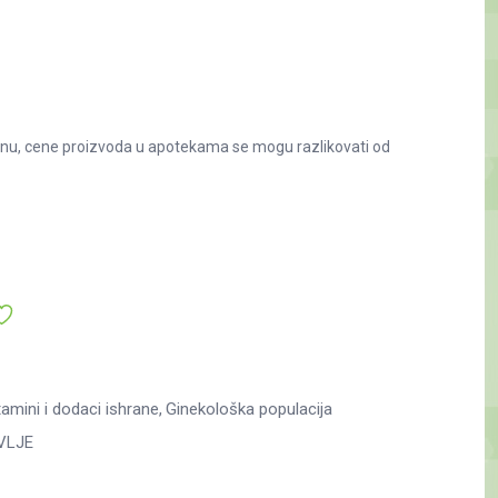
nu, cene proizvoda u apotekama se mogu razlikovati od
amini i dodaci ishrane
Ginekološka populacija
VLJE