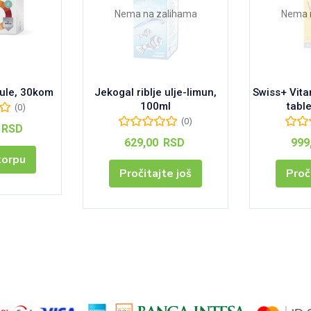
Nema na zalihama
Nema 
ule, 30kom
Jekogal riblje ulje-limun,
Swiss+ Vit
100ml
tabl
(0)
(0)
RSD
629,00
RSD
999
korpu
Pročitajte još
Proč