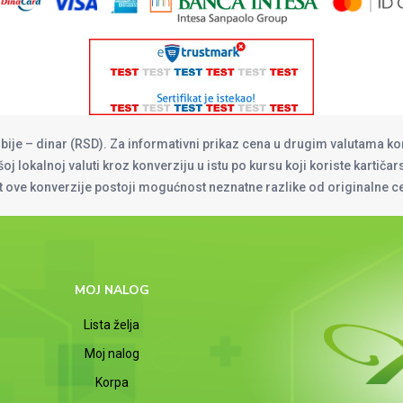
rbije – dinar (RSD). Za informativni prikaz cena u drugim valutama ko
oj lokalnoj valuti kroz konverziju u istu po kursu koji koriste kartiča
at ove konverzije postoji mogućnost neznatne razlike od originalne 
MOJ NALOG
Lista želja
Moj nalog
Korpa