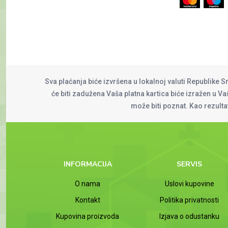
Sva plaćanja biće izvršena u lokalnoj valuti Republike S
će biti zadužena Vaša platna kartica biće izražen u Vaš
može biti poznat. Kao rezult
INFORMACIJA
SERVIS
O nama
Uslovi kupovine
Kontakt
Politika privatnosti
Kupovina proizvoda
Izjava o odustanku