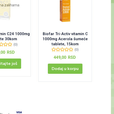
na zalihama
amin C24 1000mg
Biofar Tri-Activ vitamin C
Jekoga
ete 30kom
1000mg Acerola šumeće
tablete, 15kom
(0)
(0)
,00
RSD
449,00
RSD
itajte još
Dodaj u korpu