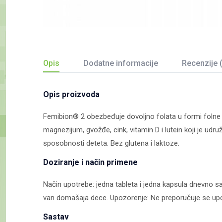
Opis
Dodatne informacije
Recenzije 
Opis proizvoda
Femibion® 2 obezbeđuje dovoljno folata u formi folne ki
magnezijum, gvožđe, cink, vitamin D i lutein koji je ud
sposobnosti deteta. Bez glutena i laktoze.
Doziranje i način primene
Način upotrebe: jedna tableta i jedna kapsula dnevno 
van domašaja dece. Upozorenje: Ne preporučuje se upotr
Sastav