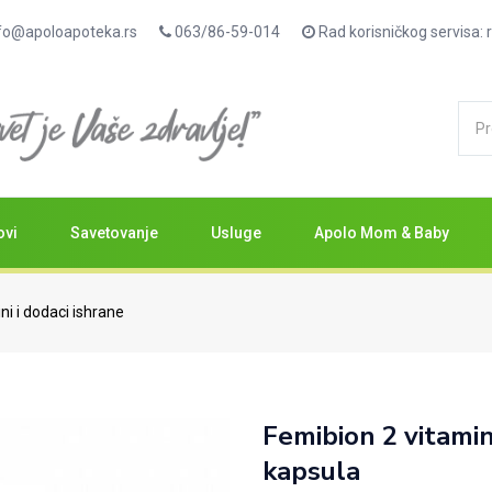
fo@apoloapoteka.rs
063/86-59-014
Rad korisničkog servisa
ovi
Savetovanje
Usluge
Apolo Mom & Baby
ni i dodaci ishrane
Femibion 2 vitamin
kapsula