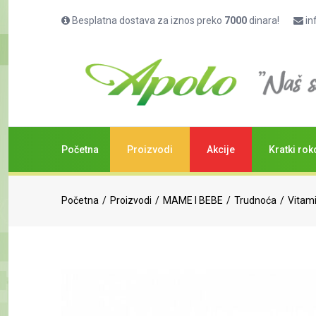
Besplatna dostava za iznos preko
7000
dinara!
in
Početna
Proizvodi
Akcije
Kratki rok
Početna
Proizvodi
MAME I BEBE
Trudnoća
Vitami