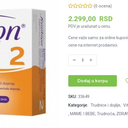
(
0
ocena)
2.299,00
RSD
PDV je uračunat u cenu.
Cene važe samo za online kupovi
cene na internet prodavnici.
Femibion
2
vitamini
Dodaj u korpu
za
trudnice
-
SKU:
33649
28
Kategorije:
Trudnice i dojilje
Vit
tableta+28
MAME I BEBE
Trudnoća
ZDRA
kapsula
količina