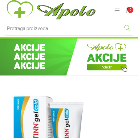
Prijavite se
Registracija
0
Unesite svoje korisničko ime i lozinku za prijavu.
Zapamti me
Izgubljena lozinka?