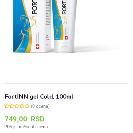
FortINN gel Cold, 100ml
(
0
ocena)
749,00
RSD
PDV je uračunat u cenu.