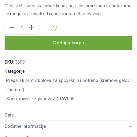
Cene važe samo za online kupovinu, cene proizvoda u apotekama
se mogu razlikovati od cene na internet prodavnici.
FortINN
gel
Cold,
Dodaj u korpu
100ml
količina
SKU:
36981
Kategorije:
Preparati protiv bolova za spoljašnju upotrebu (kremovi, gelovi,
flasteri...)
Kosti, mišići i zglobovi
ZDRAVLJE
Opis
Dodatne informacije