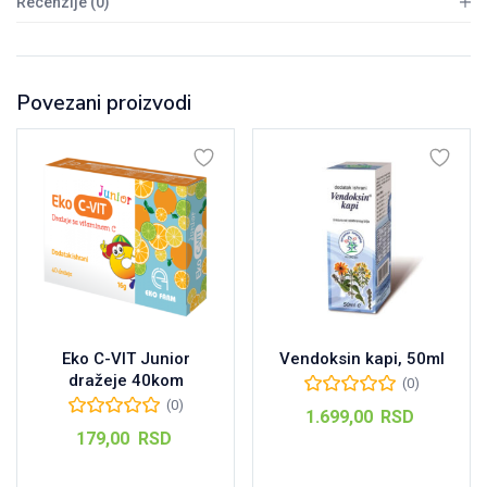
Recenzije (0)
Povezani proizvodi
Eko C-VIT Junior
Vendoksin kapi, 50ml
dražeje 40kom
(0)
(0)
1.699,00
RSD
179,00
RSD
Dodaj u korpu
Dodaj u korpu