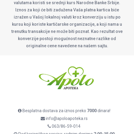
valutama koristi se srednji kurs Narodne Banke Srbije.
Iznos za koji će biti zadužena Vaša platna kartica biće
izražen u Vašoj lokalnoj valuti kroz konverziju u istu po
kursu koji koriste kartičarske organizacije, a koji nama u
trenutku transakcije ne može biti poznat. Kao rezultat ove
konverzije postoji mogućnost neznatne razlike od
originalne cene navedene na našem sajtu.
Besplatna dostava za iznos preko
7000
dinara!
info@apoloapoteka.rs
063/86-59-014
Rad korisničkog servisa: radnim danima
7:00-15:00