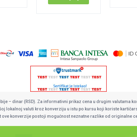
rbije – dinar (RSD). Za informativni prikaz cena u drugim valutama ko
oj lokalnoj valuti kroz konverziju u istu po kursu koji koriste kartiča
at ove konverzije postoji mogućnost neznatne razlike od originalne 