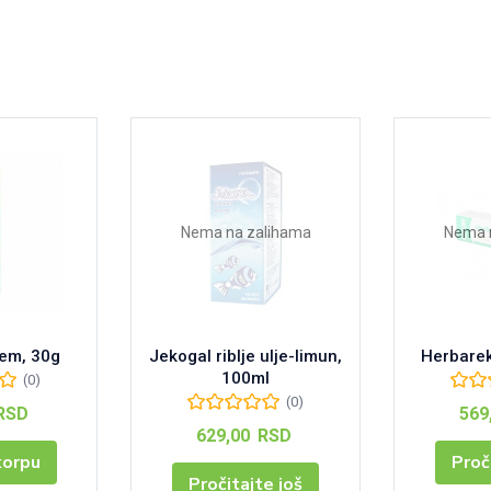
Nema na zalihama
Nema 
rem, 30g
Jekogal riblje ulje-limun,
Herbarek
100ml
(0)
(0)
RSD
569
629,00
RSD
korpu
Proč
Pročitajte još