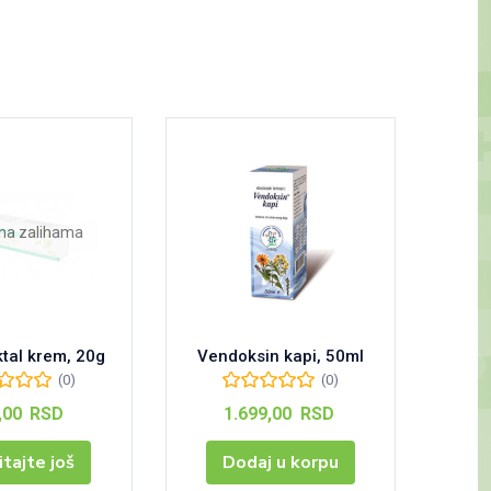
na zalihama
N
tal krem, 20g
Vendoksin kapi, 50ml
Swiss+
(0)
(0)
,00
RSD
1.699,00
RSD
itajte još
Dodaj u korpu