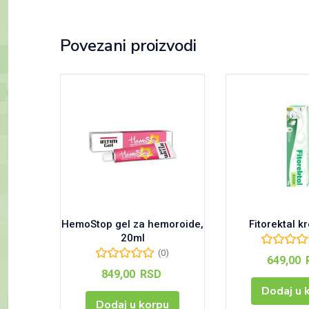
Povezani proizvodi
HemoStop gel za hemoroide,
Fitorektal k
20ml
(0)
649,00
849,00
RSD
Dodaj u 
Dodaj u korpu