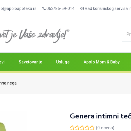
fo@apoloapoteka.rs
063/86-59-014
Rad korisničkog servisa
ovi
Savetovanje
Usluge
Apolo Mom & Baby
imna nega
Genera intimni te
(
0
ocena)