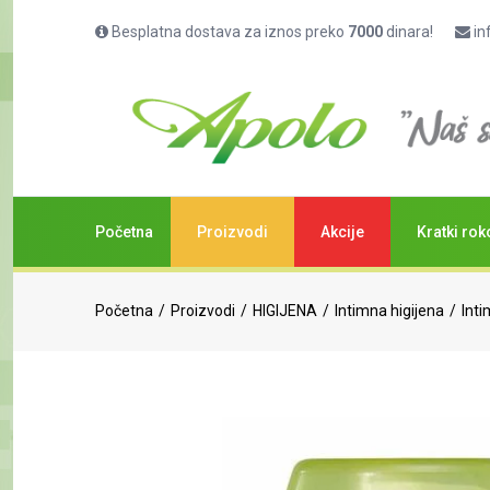
Besplatna dostava za iznos preko
7000
dinara!
in
Početna
Proizvodi
Akcije
Kratki rok
Početna
Proizvodi
HIGIJENA
Intimna higijena
Int