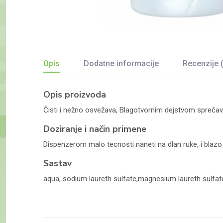
Opis
Dodatne informacije
Recenzije 
Opis proizvoda
Čisti i nežno osvežava, Blagotvornim dejstvom sprečava 
Doziranje i način primene
Dispenzerom malo tecnosti naneti na dlan ruke, i blazo 
Sastav
aqua, sodium laureth sulfate,magnesium laureth sulfate