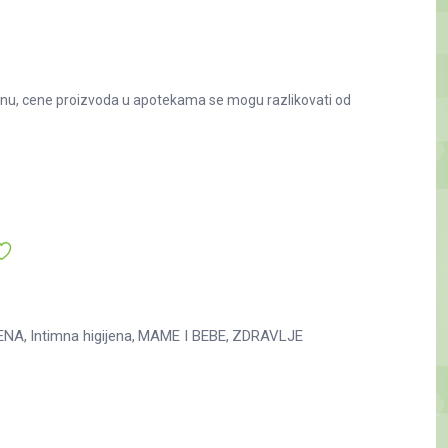
nu, cene proizvoda u apotekama se mogu razlikovati od
ENA
Intimna higijena
MAME I BEBE
ZDRAVLJE