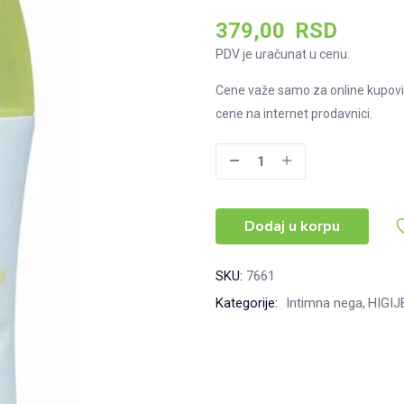
379,00
RSD
PDV je uračunat u cenu.
Cene važe samo za online kupovi
cene na internet prodavnici.
Genera
intimni
tečni
Dodaj u korpu
sapun
Kamilica
300ML
SKU:
7661
količina
Kategorije:
Intimna nega
HIGIJ