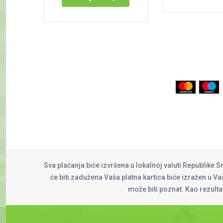
Sva plaćanja biće izvršena u lokalnoj valuti Republike S
će biti zadužena Vaša platna kartica biće izražen u Vaš
može biti poznat. Kao rezult