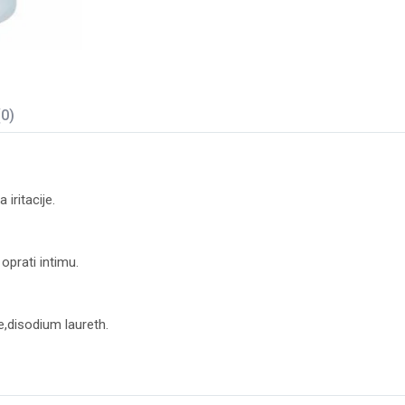
(0)
iritacije.
oprati intimu.
,disodium laureth.