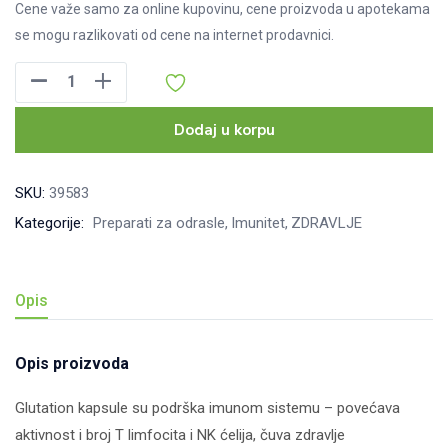
Cene važe samo za online kupovinu, cene proizvoda u apotekama
se mogu razlikovati od cene na internet prodavnici.
Glutation
kapsule
250mg,
Dodaj u korpu
30kom
količina
SKU:
39583
Kategorije:
Preparati za odrasle
Imunitet
ZDRAVLJE
Opis
Opis proizvoda
Glutation kapsule su podrška imunom sistemu – povećava
aktivnost i broj T limfocita i NK ćelija, čuva zdravlje