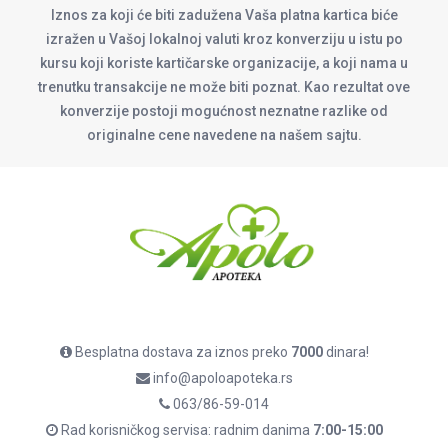
Iznos za koji će biti zadužena Vaša platna kartica biće
izražen u Vašoj lokalnoj valuti kroz konverziju u istu po
kursu koji koriste kartičarske organizacije, a koji nama u
trenutku transakcije ne može biti poznat. Kao rezultat ove
konverzije postoji mogućnost neznatne razlike od
originalne cene navedene na našem sajtu.
Besplatna dostava za iznos preko
7000
dinara!
info@apoloapoteka.rs
063/86-59-014
Rad korisničkog servisa: radnim danima
7:00-15:00