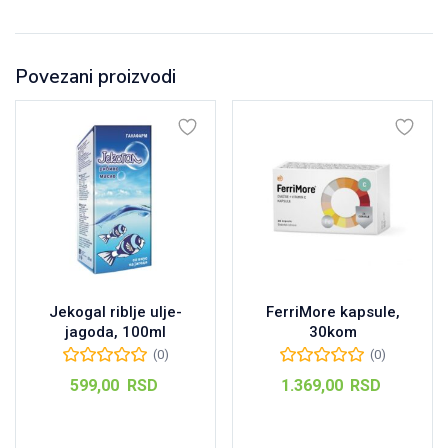
Povezani proizvodi
Jekogal riblje ulje-
FerriMore kapsule,
jagoda, 100ml
30kom
(0)
(0)
599,00
RSD
1.369,00
RSD
Dodaj u korpu
Dodaj u korpu