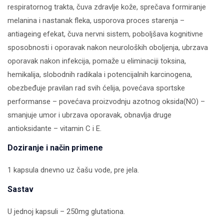
respiratornog trakta, čuva zdravlje kože, sprečava formiranje
melanina i nastanak fleka, usporova proces starenja –
antiageing efekat, čuva nervni sistem, poboljšava kognitivne
sposobnosti i oporavak nakon neuroloških oboljenja, ubrzava
oporavak nakon infekcija, pomaže u eliminaciji toksina,
hemikalija, slobodnih radikala i potencijalnih karcinogena,
obezbeđuje pravilan rad svih ćelija, povećava sportske
performanse – povećava proizvodnju azotnog oksida(NO) –
smanjuje umor i ubrzava oporavak, obnavlja druge
antioksidante – vitamin C i E.
Doziranje i način primene
1 kapsula dnevno uz čašu vode, pre jela.
Sastav
U jednoj kapsuli – 250mg glutationa.