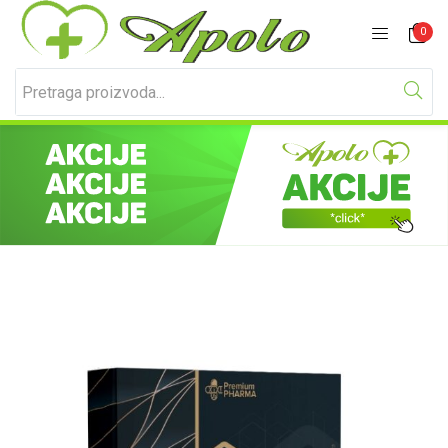
Prijavite se
Registracija
0
Unesite svoje korisničko ime i lozinku za prijavu.
Zapamti me
Izgubljena lozinka?