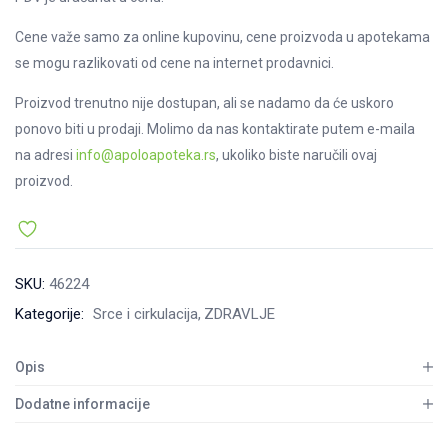
Cene važe samo za online kupovinu, cene proizvoda u apotekama
se mogu razlikovati od cene na internet prodavnici.
Proizvod trenutno nije dostupan, ali se nadamo da će uskoro
ponovo biti u prodaji. Molimo da nas kontaktirate putem e-maila
na adresi
info@apoloapoteka.rs
, ukoliko biste naručili ovaj
proizvod.
SKU:
46224
Kategorije:
Srce i cirkulacija
ZDRAVLJE
Opis
Dodatne informacije