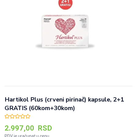
Hartikol Plus (crveni pirinač) kapsule, 2+1
GRATIS (60kom+30kom)
2.997,00
RSD
PDV je uračunat u cenu.