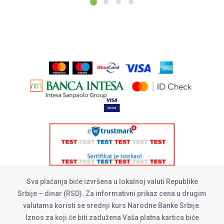
Sva plaćanja biće izvršena u lokalnoj valuti Republike
Srbije – dinar (RSD). Za informativni prikaz cena u drugim
valutama koristi se srednji kurs Narodne Banke Srbije.
Iznos za koji će biti zadužena Vaša platna kartica biće