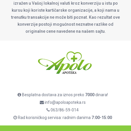
izražen u Vašoj lokalnoj valuti kroz konverziju u istu po
kursu koji koriste kartičarske organizacije, a koji nama u
trenutku transakcije ne može biti poznat. Kao rezultat ove
konverzije postoji mogućnost neznatne razlike od
originalne cene navedene na našem sajtu.
Besplatna dostava za iznos preko
7000
dinara!
info@apoloapoteka.rs
063/86-59-014
Rad korisničkog servisa: radnim danima
7:00-15:00