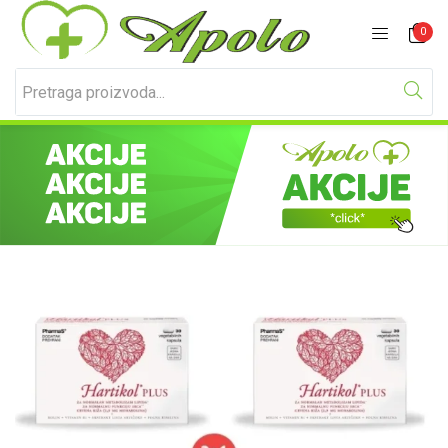
Prijavite se
Registracija
0
Unesite svoje korisničko ime i lozinku za prijavu.
Zapamti me
Izgubljena lozinka?