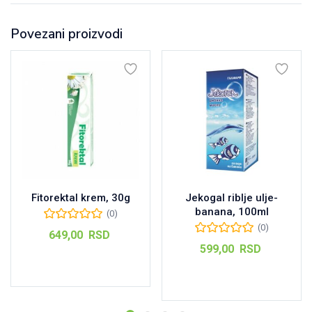
Povezani proizvodi
Fitorektal krem, 30g
Jekogal riblje ulje-
banana, 100ml
(0)
(0)
649,00
RSD
599,00
RSD
Dodaj u korpu
Dodaj u korpu