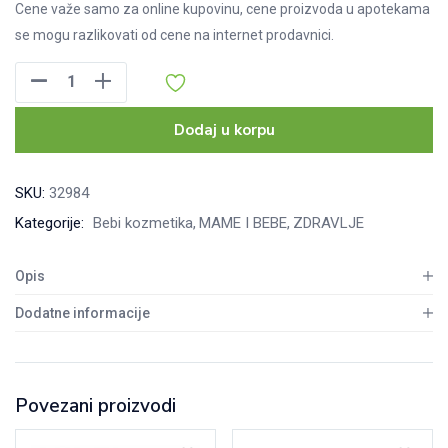
Cene važe samo za online kupovinu, cene proizvoda u apotekama
se mogu razlikovati od cene na internet prodavnici.
Kosili
Baby
kupka
Dodaj u korpu
roza
400ml
SKU:
32984
količina
Kategorije:
Bebi kozmetika
MAME I BEBE
ZDRAVLJE
Opis
Dodatne informacije
Povezani proizvodi