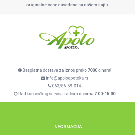
originalne cene navedene na našem sajtu.
Besplatna dostava za iznos preko
7000
dinara!
info@apoloapoteka.rs
063/86-59-014
Rad korisničkog servisa: radnim danima
7:00-15:00
INFORMACIJA