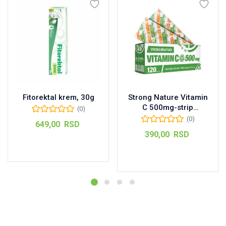
Fitorektal krem, 30g
Strong Nature Vitamin
C 500mg-strip
(0)
pakovanje 120kom
(0)
649,00
RSD
390,00
RSD
Dodaj u korpu
Dodaj u korpu