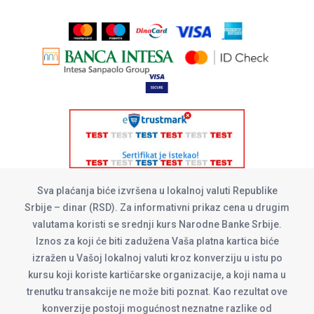
Sva plaćanja biće izvršena u lokalnoj valuti Republike
Srbije – dinar (RSD). Za informativni prikaz cena u drugim
valutama koristi se srednji kurs Narodne Banke Srbije.
Iznos za koji će biti zadužena Vaša platna kartica biće
izražen u Vašoj lokalnoj valuti kroz konverziju u istu po
kursu koji koriste kartičarske organizacije, a koji nama u
trenutku transakcije ne može biti poznat. Kao rezultat ove
konverzije postoji mogućnost neznatne razlike od