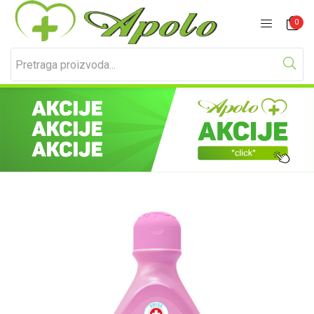
Prijavite se
Registracija
0
Unesite svoje korisničko ime i lozinku za prijavu.
Zapamti me
Izgubljena lozinka?