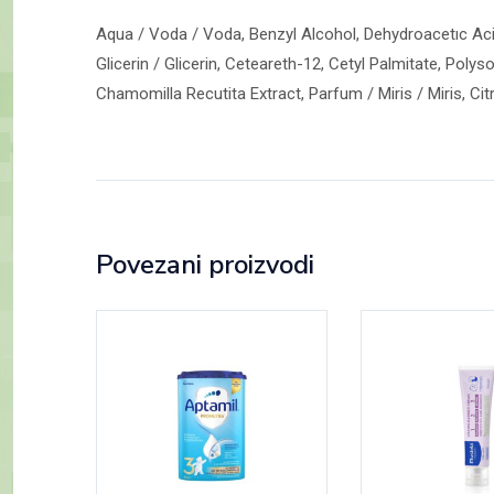
Aqua / Voda / Voda, Benzyl Alcohol, Dehydroacetıc Acid
Glicerin / Glicerin, Ceteareth-12, Cetyl Palmitate, Pol
Chamomilla Recutita Extract, Parfum / Miris / Miris, Citr
Povezani proizvodi