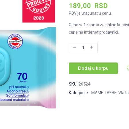
189,00
RSD
PDV je uračunat u cenu.
Cene važe samo za online kupovi
cene na internet prodavnici.
Kosili
Vlažne
maramice
Dodaj u korpu
plava
70kom
količina
SKU:
26524
Kategorije:
MAME I BEBE
Vlaž