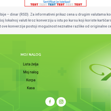
rbije – dinar (RSD). Za informativni prikaz cena u drugim valutama ko
oj lokalnoj valuti kroz konverziju u istu po kursu koji koriste kartiča
at ove konverzije postoji mogućnost neznatne razlike od originalne 
MOJ NALOG
Lista želja
Moj nalog
Korpa
Kasa