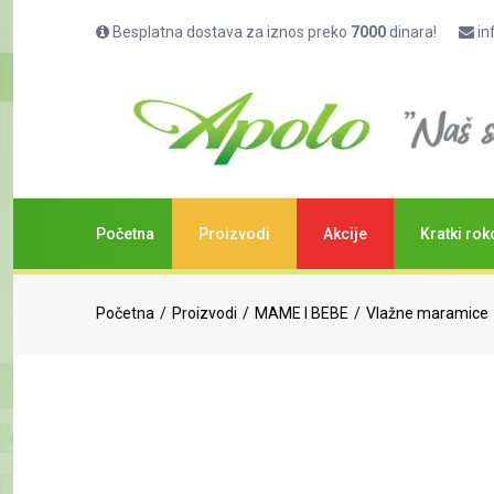
Besplatna dostava za iznos preko
7000
dinara!
in
Početna
Proizvodi
Akcije
Kratki rok
Početna
Proizvodi
MAME I BEBE
Vlažne maramice