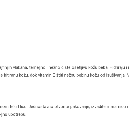
jfinijih vlakana, temeljno i nežno čiste osetljivu kožu beba. Hidriraju
uje iritiranu kožu, dok vitamin E štiti nežnu bebinu kožu od isušivanja
nom telu I licu. Jednostavno otvorite pakovanje, izvadite maramicu 
ljnu upotrebu.