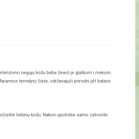
 i intenzivno neguju kožu beba čineći je glatkom i mekom.
. Maramice temeljno čiste, održavajući prirodni pH balans
i očistite bebinu kožu. Nakon upotrebe samo zatvorite