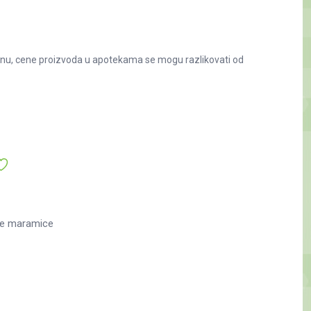
nu, cene proizvoda u apotekama se mogu razlikovati od
ne maramice