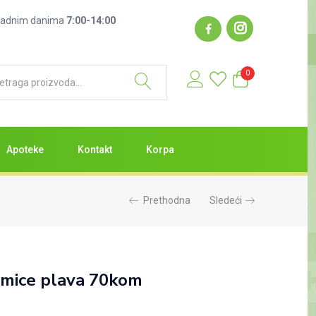
: radnim danima
7:00-14:00
0
Apoteke
Kontakt
Korpa
Prethodna
Sledeći
amice plava 70kom