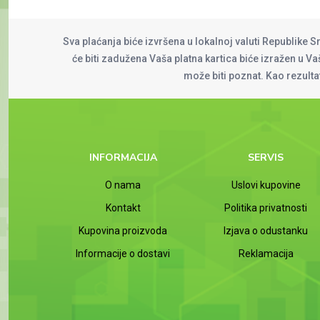
Sva plaćanja biće izvršena u lokalnoj valuti Republike S
će biti zadužena Vaša platna kartica biće izražen u Vaš
može biti poznat. Kao rezult
INFORMACIJA
SERVIS
O nama
Uslovi kupovine
Kontakt
Politika privatnosti
Kupovina proizvoda
Izjava o odustanku
Informacije o dostavi
Reklamacija