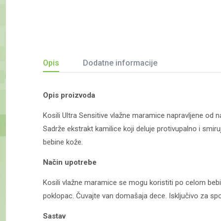
Opis
Dodatne informacije
Opis proizvoda
Kosili Ultra Sensitive vlažne maramice napravljene od na
Sadrže ekstrakt kamilice koji deluje protivupalno i smir
bebine kože.
Način upotrebe
Kosili vlažne maramice se mogu koristiti po celom bebi
poklopac. Čuvajte van domašaja dece. Isključivo za spo
Sastav