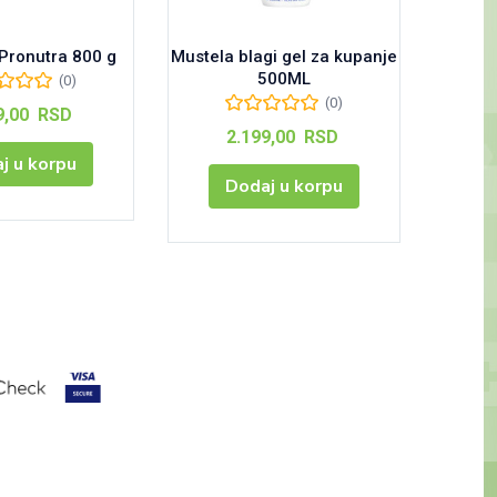
 Pronutra 800 g
Mustela blagi gel za kupanje
Pamper
500ML
(0)
(0)
9,00
RSD
2.199,00
RSD
j u korpu
Dodaj u korpu