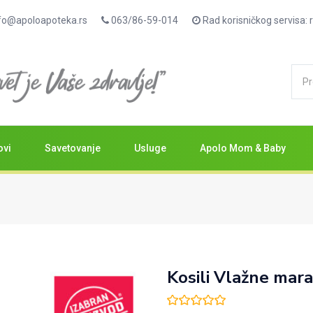
fo@apoloapoteka.rs
063/86-59-014
Rad korisničkog servisa
ovi
Savetovanje
Usluge
Apolo Mom & Baby
Kosili Vlažne mar