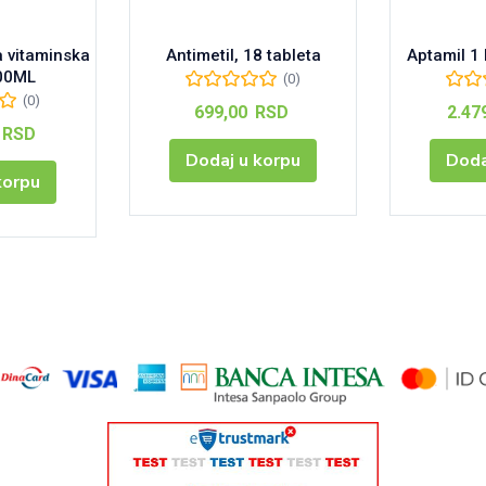
a vitaminska
Antimetil, 18 tableta
Aptamil 1
00ML
(0)
(0)
699,00
RSD
2.47
RSD
Dodaj u korpu
Doda
korpu