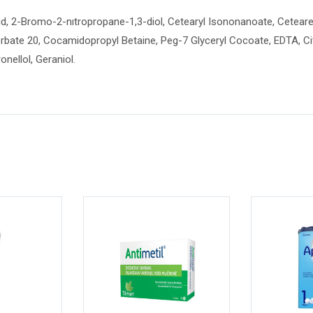
, 2-Bromo-2-nıtropropane-1,3-diol, Cetearyl Isononanoate, Ceteareth-
ysorbate 20, Cocamidopropyl Betaine, Peg-7 Glyceryl Cocoate, EDTA, Ci
onellol, Geraniol.