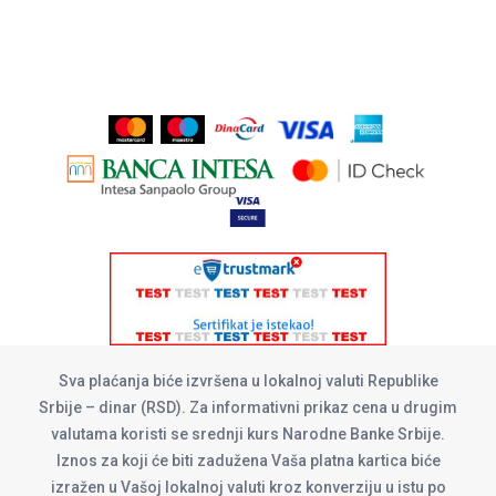
Sva plaćanja biće izvršena u lokalnoj valuti Republike
Srbije – dinar (RSD). Za informativni prikaz cena u drugim
valutama koristi se srednji kurs Narodne Banke Srbije.
Iznos za koji će biti zadužena Vaša platna kartica biće
izražen u Vašoj lokalnoj valuti kroz konverziju u istu po