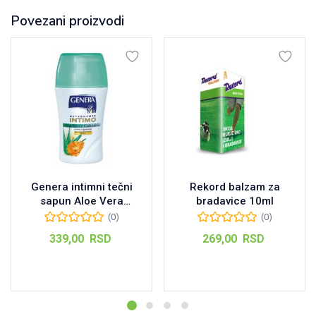
Povezani proizvodi
Genera intimni tečni
Rekord balzam za
sapun Aloe Vera
bradavice 10ml
300ML
(0)
(0)
339,00
RSD
269,00
RSD
Dodaj u korpu
Dodaj u korpu