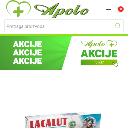
Prijavite se
Registracija
0
Unesite svoje korisničko ime i lozinku za prijavu.
Zapamti me
Izgubljena lozinka?