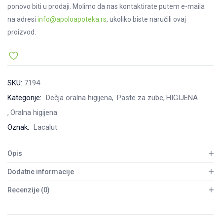
ponovo biti u prodaji. Molimo da nas kontaktirate putem e-maila
na adresi
info@apoloapoteka.rs
, ukoliko biste naručili ovaj
proizvod.
SKU:
7194
Kategorije:
Dečja oralna higijena
Paste za zube
HIGIJENA
Oralna higijena
Oznak:
Lacalut
Opis
Dodatne informacije
Recenzije (0)