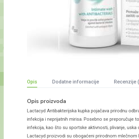
Opis
Dodatne informacije
Recenzije 
Opis proizvoda
Lactacyd Antibakterijska kupka pojačava prirodnu odbran
infekcija i neprijatnih mirisa. Posebno se preporučuj
infekcija, kao što su sportske aktivnosti, plivanje, usk
Lactacyd proizvodi su obogaćeni prirodnom mlečnom ki