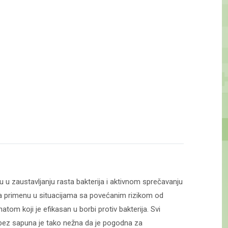
 u zaustavljanju rasta bakterija i aktivnom sprečavanju
za primenu u situacijama sa povećanim rizikom od
tom koji je efikasan u borbi protiv bakterija. Svi
bez sapuna je tako nežna da je pogodna za