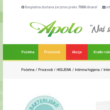
Besplatna dostava za iznos preko
7000
dinara!
in
Početna
Proizvodi
Akcije
Kratki rok
Početna
Proizvodi
HIGIJENA
Intimna higijena
Int