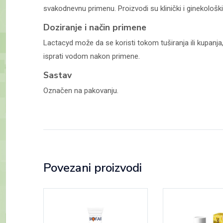
svakodnevnu primenu. Proizvodi su klinički i ginekološki
Doziranje i način primene
Lactacyd može da se koristi tokom tuširanja ili kupanja
isprati vodom nakon primene.
Sastav
Označen na pakovanju.
Povezani proizvodi