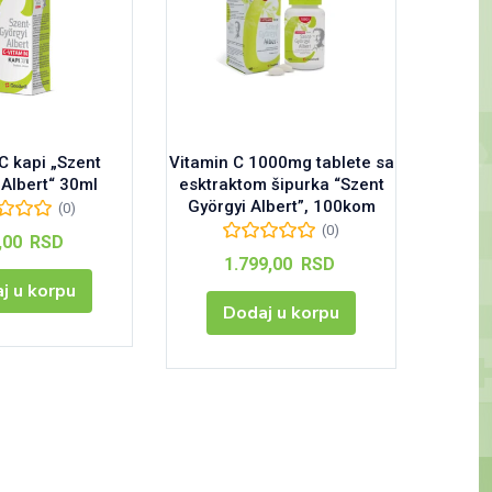
C kapi „Szent
Vitamin C 1000mg tablete sa
Eko C
 Albert“ 30ml
esktraktom šipurka “Szent
Györgyi Albert”, 100kom
(0)
(0)
,00
RSD
1.799,00
RSD
j u korpu
Dodaj u korpu