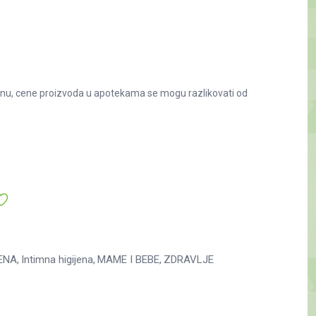
nu, cene proizvoda u apotekama se mogu razlikovati od
ENA
Intimna higijena
MAME I BEBE
ZDRAVLJE