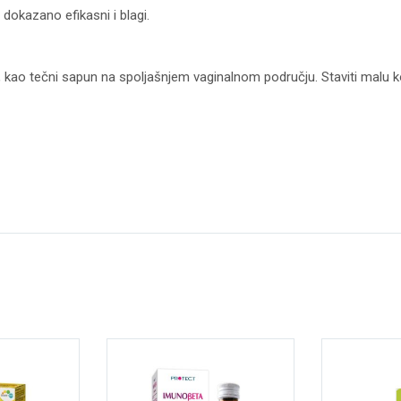
 dokazano efikasni i blagi.
, kao tečni sapun na spoljašnjem vaginalnom području. Staviti malu ko