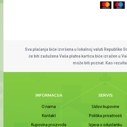
Sva plaćanja biće izvršena u lokalnoj valuti Republike S
će biti zadužena Vaša platna kartica biće izražen u Vaš
može biti poznat. Kao rezult
INFORMACIJA
SERVIS
O nama
Uslovi kupovine
Kontakt
Politika privatnosti
Kupovina proizvoda
Izjava o odustanku