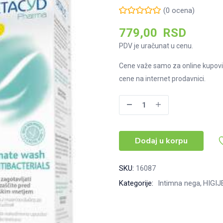
(
0
ocena)
779,00
RSD
PDV je uračunat u cenu.
Cene važe samo za online kupovi
cene na internet prodavnici.
Lactacyd
Antibakterijska
kupka
Dodaj u korpu
za
intimnu
negu,
SKU:
16087
250
Kategorije:
Intimna nega
HIGIJ
ml
količina