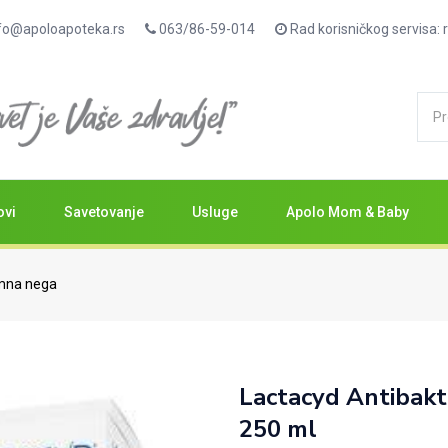
fo@apoloapoteka.rs
063/86-59-014
Rad korisničkog servisa
ovi
Savetovanje
Usluge
Apolo Mom & Baby
imna nega
Lactacyd Antibakte
250 ml