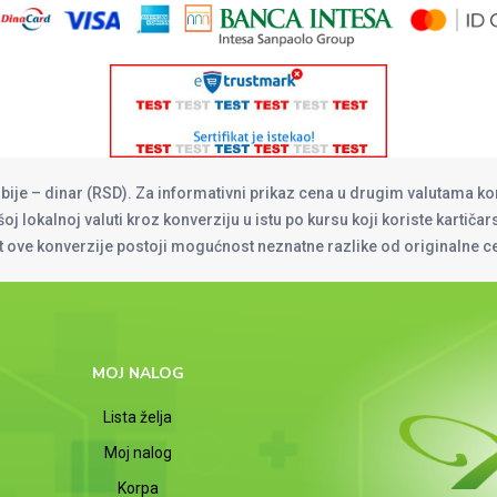
rbije – dinar (RSD). Za informativni prikaz cena u drugim valutama ko
oj lokalnoj valuti kroz konverziju u istu po kursu koji koriste kartiča
at ove konverzije postoji mogućnost neznatne razlike od originalne 
MOJ NALOG
Lista želja
Moj nalog
Korpa