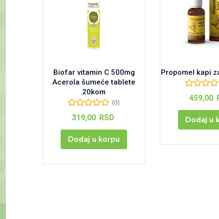
Biofar vitamin C 500mg
Propomel kapi z
Acerola šumeće tablete
20kom
459,00
(0)
319,00
RSD
Dodaj u 
Dodaj u korpu