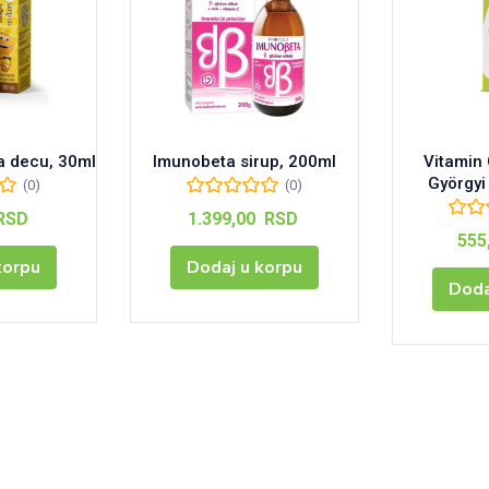
a decu, 30ml
Imunobeta sirup, 200ml
Vitamin 
Györgyi
(0)
(0)
RSD
1.399,00
RSD
555
korpu
Dodaj u korpu
Doda