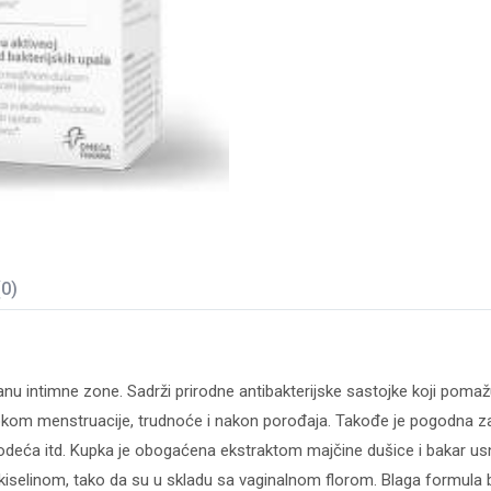
(0)
u intimne zone. Sadrži prirodne antibakterijske sastojke koji pomažu
e tokom menstruacije, trudnoće i nakon porođaja. Takođe je pogodna 
a odeća itd. Kupka je obogaćena ekstraktom majčine dušice i bakar usna
selinom, tako da su u skladu sa vaginalnom florom. Blaga formula 