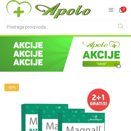
Prijavite se
Registracija
0
Unesite svoje korisničko ime i lozinku za prijavu.
-33%
Zapamti me
Izgubljena lozinka?