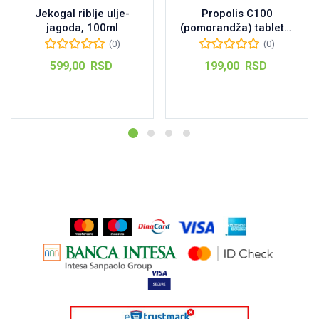
Jekogal riblje ulje-
Propolis C100
jagoda, 100ml
(pomorandža) tablete,
24kom
(0)
(0)
599,00
RSD
199,00
RSD
Dodaj u korpu
Dodaj u korpu