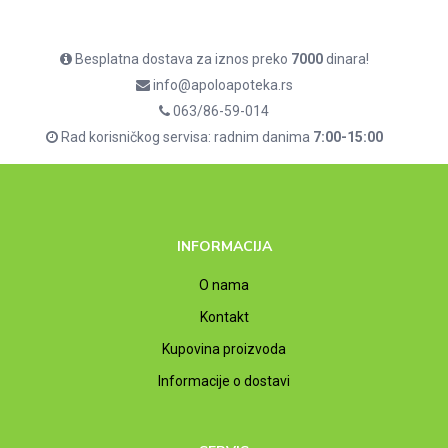
Besplatna dostava za iznos preko
7000
dinara!
info@apoloapoteka.rs
063/86-59-014
Rad korisničkog servisa: radnim danima
7:00-15:00
INFORMACIJA
O nama
Kontakt
Kupovina proizvoda
Informacije o dostavi