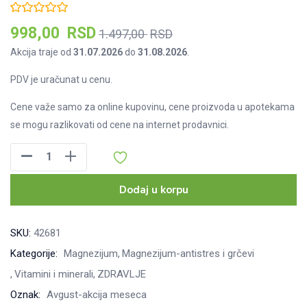
Тренутна
Оригинална
998,00
RSD
1.497,00
RSD
цена
цена
Akcija traje od
31.07.2026
do
31.08.2026
.
је:
је
PDV je uračunat u cenu.
998,00 RSD.
била:
1.497,00 RSD.
Cene važe samo za online kupovinu, cene proizvoda u apotekama
se mogu razlikovati od cene na internet prodavnici.
Magnall
Marine
Mineral
Dodaj u korpu
kapsule
magnezijuma,
SKU:
42681
30kom
Kategorije:
Magnezijum
Magnezijum-antistres i grčevi
2+1
Vitamini i minerali
ZDRAVLJE
GRATIS
količina
Oznak:
Avgust-akcija meseca