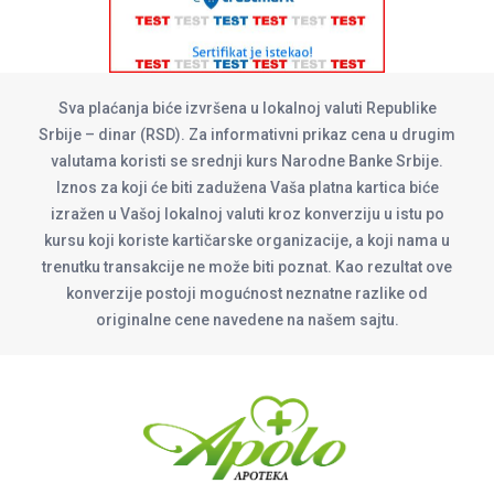
Sva plaćanja biće izvršena u lokalnoj valuti Republike
Srbije – dinar (RSD). Za informativni prikaz cena u drugim
valutama koristi se srednji kurs Narodne Banke Srbije.
Iznos za koji će biti zadužena Vaša platna kartica biće
izražen u Vašoj lokalnoj valuti kroz konverziju u istu po
kursu koji koriste kartičarske organizacije, a koji nama u
trenutku transakcije ne može biti poznat. Kao rezultat ove
konverzije postoji mogućnost neznatne razlike od
originalne cene navedene na našem sajtu.