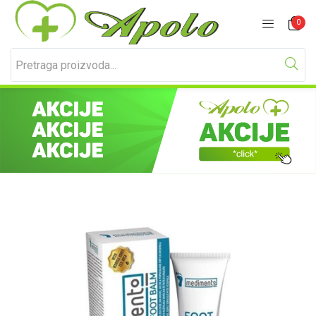
Prijavite se
Registracija
0
Unesite svoje korisničko ime i lozinku za prijavu.
Zapamti me
Izgubljena lozinka?