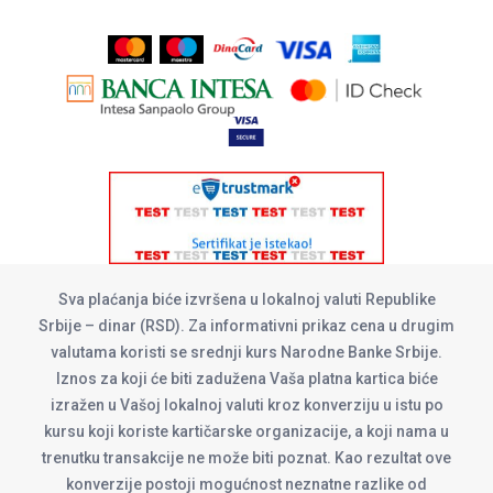
Sva plaćanja biće izvršena u lokalnoj valuti Republike
Srbije – dinar (RSD). Za informativni prikaz cena u drugim
valutama koristi se srednji kurs Narodne Banke Srbije.
Iznos za koji će biti zadužena Vaša platna kartica biće
izražen u Vašoj lokalnoj valuti kroz konverziju u istu po
kursu koji koriste kartičarske organizacije, a koji nama u
trenutku transakcije ne može biti poznat. Kao rezultat ove
konverzije postoji mogućnost neznatne razlike od