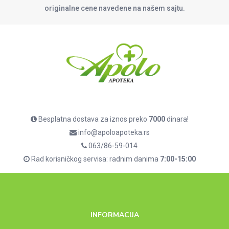
originalne cene navedene na našem sajtu.
Besplatna dostava za iznos preko
7000
dinara!
info@apoloapoteka.rs
063/86-59-014
Rad korisničkog servisa: radnim danima
7:00-15:00
INFORMACIJA