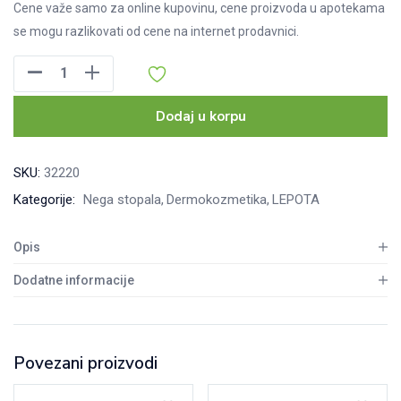
Cene važe samo za online kupovinu, cene proizvoda u apotekama
se mogu razlikovati od cene na internet prodavnici.
Medimento
balzam
za
Dodaj u korpu
pete
i
SKU:
32220
stopala,
Kategorije:
Nega stopala
Dermokozmetika
LEPOTA
60ml
količina
Opis
Dodatne informacije
Povezani proizvodi