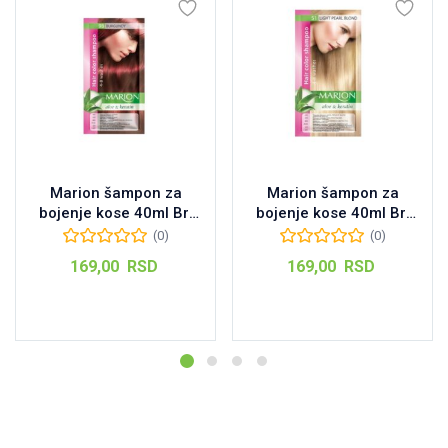
Marion šampon za
Marion šampon za
bojenje kose 40ml Br:
bojenje kose 40ml Br:
98 Burgundy
51 Light Pearl Blond
(0)
(0)
169,00
RSD
169,00
RSD
Dodaj u korpu
Dodaj u korpu