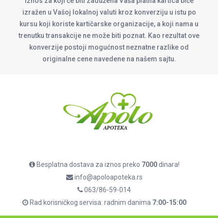
Iznos za koji će biti zadužena Vaša platna kartica biće
izražen u Vašoj lokalnoj valuti kroz konverziju u istu po
kursu koji koriste kartičarske organizacije, a koji nama u
trenutku transakcije ne može biti poznat. Kao rezultat ove
konverzije postoji mogućnost neznatne razlike od
originalne cene navedene na našem sajtu.
Besplatna dostava za iznos preko
7000
dinara!
info@apoloapoteka.rs
063/86-59-014
Rad korisničkog servisa: radnim danima
7:00-15:00