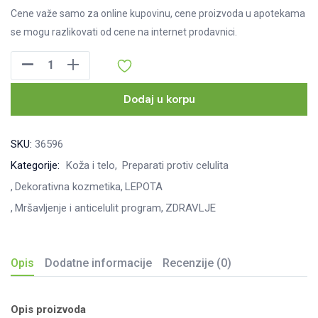
Cene važe samo za online kupovinu, cene proizvoda u apotekama
se mogu razlikovati od cene na internet prodavnici.
Thiomucase
Forte
anticelulit
Dodaj u korpu
krem
100g
SKU:
36596
količina
Kategorije:
Koža i telo
Preparati protiv celulita
Dekorativna kozmetika
LEPOTA
Mršavljenje i anticelulit program
ZDRAVLJE
Opis
Dodatne informacije
Recenzije (0)
Opis proizvoda