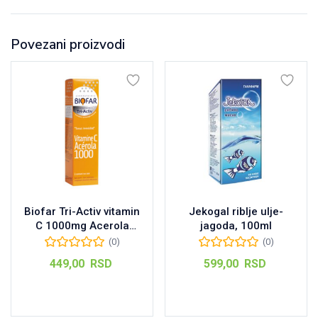
Povezani proizvodi
Biofar Tri-Activ vitamin
Jekogal riblje ulje-
C 1000mg Acerola
jagoda, 100ml
šumeće tablete, 15kom
(0)
(0)
449,00
RSD
599,00
RSD
Dodaj u korpu
Dodaj u korpu