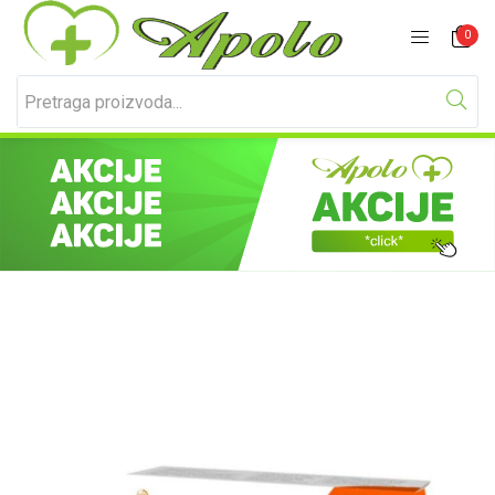
Prijavite se
Registracija
0
Unesite svoje korisničko ime i lozinku za prijavu.
Zapamti me
Izgubljena lozinka?