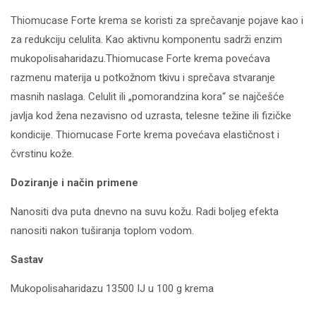
Thiomucase Forte krema se koristi za sprečavanje pojave kao i
za redukciju celulita. Kao aktivnu komponentu sadrži enzim
mukopolisaharidazu.Thiomucase Forte krema povećava
razmenu materija u potkožnom tkivu i sprečava stvaranje
masnih naslaga. Celulit ili „pomorandzina kora“ se najčešće
javlja kod žena nezavisno od uzrasta, telesne težine ili fizičke
kondicije. Thiomucase Forte krema povećava elastičnost i
čvrstinu kože.
Doziranje i način primene
Nanositi dva puta dnevno na suvu kožu. Radi boljeg efekta
nanositi nakon tuširanja toplom vodom.
Sastav
Mukopolisaharidazu 13500 IJ u 100 g krema