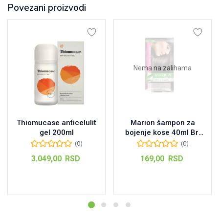
Povezani proizvodi
Nema na zalihama
Thiomucase anticelulit
Marion šampon za
gel 200ml
bojenje kose 40ml Br:
59 Ebony Black
(0)
(0)
3.049,00
RSD
169,00
RSD
Dodaj u korpu
Pročitajte još