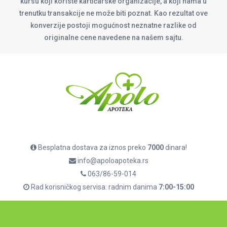
kursu koji koriste kartičarske organizacije, a koji nama u
trenutku transakcije ne može biti poznat. Kao rezultat ove
konverzije postoji mogućnost neznatne razlike od
originalne cene navedene na našem sajtu.
Besplatna dostava za iznos preko
7000
dinara!
info@apoloapoteka.rs
063/86-59-014
Rad korisničkog servisa: radnim danima
7:00-15:00