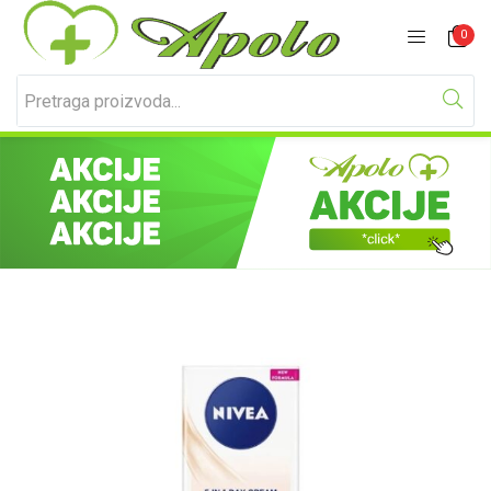
Prijavite se
Registracija
0
Unesite svoje korisničko ime i lozinku za prijavu.
Zapamti me
Izgubljena lozinka?