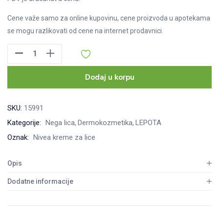
Cene važe samo za online kupovinu, cene proizvoda u apotekama
se mogu razlikovati od cene na internet prodavnici.
Nivea
Essentials
BB
Dodaj u korpu
krema
tamnija
SKU:
15991
nijansa,
Kategorije:
Nega lica
Dermokozmetika
LEPOTA
50ml
Oznak:
Nivea kreme za lice
količina
Opis
Dodatne informacije