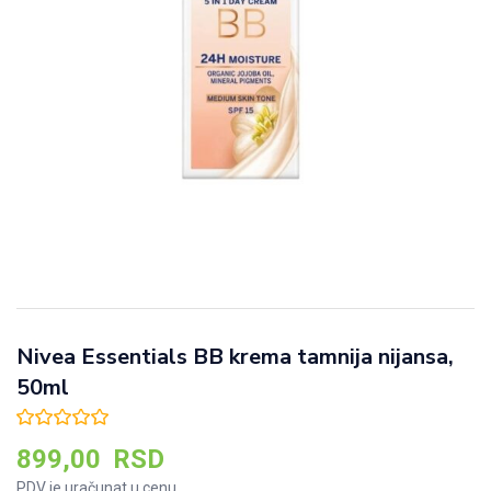
Nivea Essentials BB krema tamnija nijansa,
50ml
899,00
RSD
PDV je uračunat u cenu.