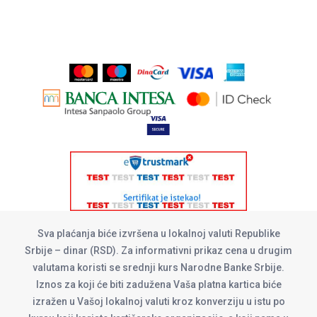
Sva plaćanja biće izvršena u lokalnoj valuti Republike
Srbije – dinar (RSD). Za informativni prikaz cena u drugim
valutama koristi se srednji kurs Narodne Banke Srbije.
Iznos za koji će biti zadužena Vaša platna kartica biće
izražen u Vašoj lokalnoj valuti kroz konverziju u istu po