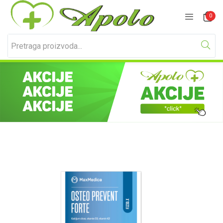
Prijavite se
Registracija
0
Unesite svoje korisničko ime i lozinku za prijavu.
Zapamti me
Izgubljena lozinka?