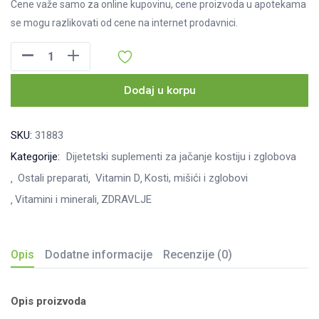
Cene važe samo za online kupovinu, cene proizvoda u apotekama
se mogu razlikovati od cene na internet prodavnici.
Osteo
Prevent
Forte,
Dodaj u korpu
60
kapsula
SKU:
31883
količina
Kategorije:
Dijetetski suplementi za jačanje kostiju i zglobova
Ostali preparati
Vitamin D
Kosti, mišići i zglobovi
Vitamini i minerali
ZDRAVLJE
Opis
Dodatne informacije
Recenzije (0)
Opis proizvoda