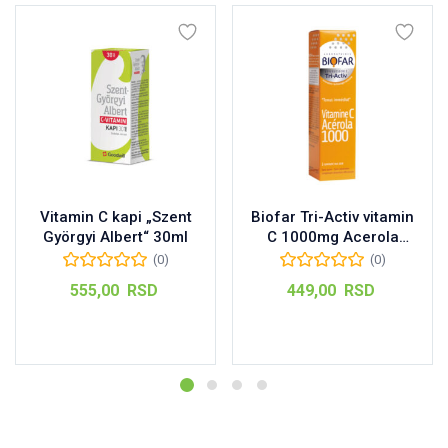
Vitamin C kapi „Szent
Biofar Tri-Activ vitamin
Györgyi Albert“ 30ml
C 1000mg Acerola
šumeće tablete, 15kom
(0)
(0)
555,00
RSD
449,00
RSD
Dodaj u korpu
Dodaj u korpu