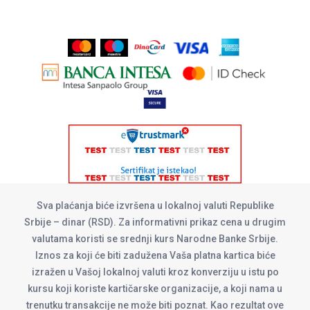
Sva plaćanja biće izvršena u lokalnoj valuti Republike
Srbije – dinar (RSD). Za informativni prikaz cena u drugim
valutama koristi se srednji kurs Narodne Banke Srbije.
Iznos za koji će biti zadužena Vaša platna kartica biće
izražen u Vašoj lokalnoj valuti kroz konverziju u istu po
kursu koji koriste kartičarske organizacije, a koji nama u
trenutku transakcije ne može biti poznat. Kao rezultat ove