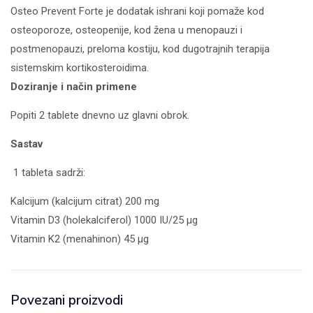
Osteo Prevent Forte je dodatak ishrani koji pomaže kod
osteoporoze, osteopenije, kod žena u menopauzi i
postmenopauzi, preloma kostiju, kod dugotrajnih terapija
sistemskim kortikosteroidima.
Doziranje i način primene
Popiti 2 tablete dnevno uz glavni obrok.
Sastav
1 tableta sadrži:
Kalcijum (kalcijum citrat) 200 mg
Vitamin D3 (holekalciferol) 1000 IU/25 µg
Vitamin K2 (menahinon) 45 µg
Povezani proizvodi