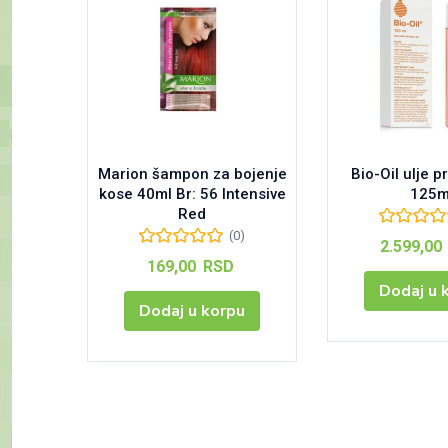
Marion šampon za bojenje
Bio-Oil ulje pr
kose 40ml Br: 56 Intensive
125m
Red
(0)
2.599,00
169,00
RSD
Dodaj u 
Dodaj u korpu