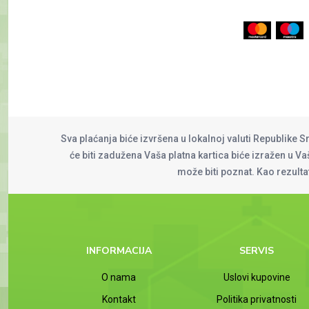
Sva plaćanja biće izvršena u lokalnoj valuti Republike S
će biti zadužena Vaša platna kartica biće izražen u Vaš
može biti poznat. Kao rezult
INFORMACIJA
SERVIS
O nama
Uslovi kupovine
Kontakt
Politika privatnosti