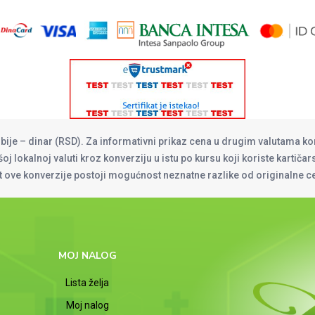
rbije – dinar (RSD). Za informativni prikaz cena u drugim valutama ko
oj lokalnoj valuti kroz konverziju u istu po kursu koji koriste kartiča
at ove konverzije postoji mogućnost neznatne razlike od originalne 
MOJ NALOG
Lista želja
Moj nalog