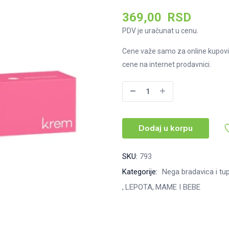
369,00
RSD
PDV je uračunat u cenu.
Cene važe samo za online kupovi
cene na internet prodavnici.
Pantenol
krem,
30g
Dodaj u korpu
količina
SKU:
793
Kategorije:
Nega bradavica i tup
LEPOTA
MAME I BEBE