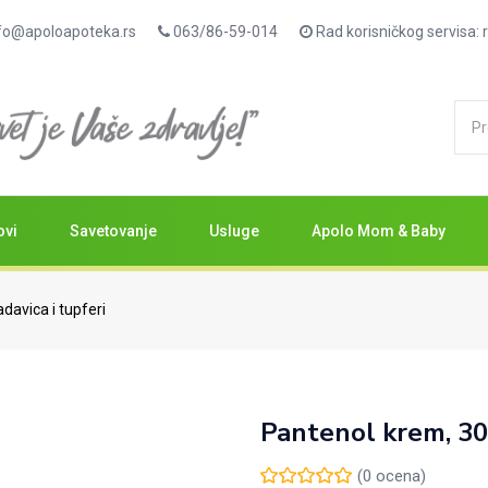
fo@apoloapoteka.rs
063/86-59-014
Rad korisničkog servisa
ovi
Savetovanje
Usluge
Apolo Mom & Baby
davica i tupferi
Pantenol krem, 3
(
0
ocena)