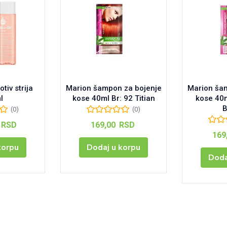
otiv strija
Marion šampon za bojenje
Marion ša
l
kose 40ml Br: 92 Titian
kose 40m
B
(0)
(0)
RSD
169,00
RSD
169
korpu
Dodaj u korpu
Doda