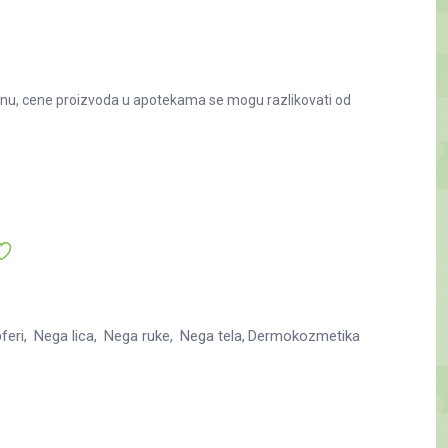
nu, cene proizvoda u apotekama se mogu razlikovati od
feri
Nega lica
Nega ruke
Nega tela
Dermokozmetika