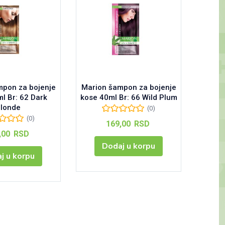
mpon za bojenje
Marion šampon za bojenje
Thiomuc
l Br: 62 Dark
kose 40ml Br: 66 Wild Plum
londe
(0)
(0)
169,00
RSD
,00
RSD
Dodaj u korpu
j u korpu