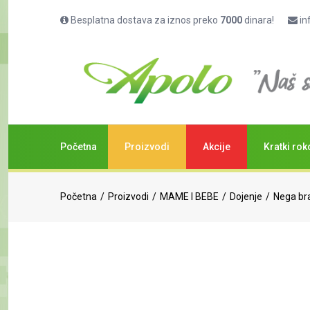
Besplatna dostava za iznos preko
7000
dinara!
in
Početna
Proizvodi
Akcije
Kratki rok
Početna
Proizvodi
MAME I BEBE
Dojenje
Nega bra