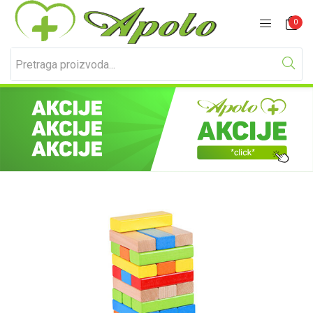
Prijavite se
Registracija
0
Unesite svoje korisničko ime i lozinku za prijavu.
Zapamti me
Izgubljena lozinka?