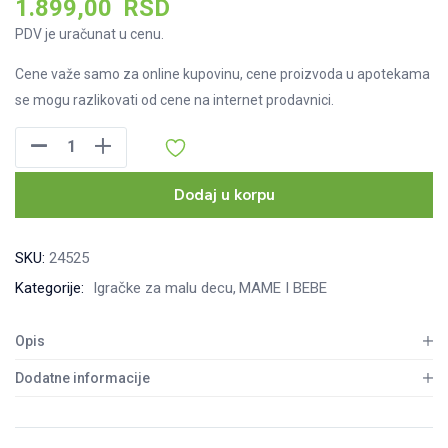
1.899,00
RSD
PDV je uračunat u cenu.
Cene važe samo za online kupovinu, cene proizvoda u apotekama
se mogu razlikovati od cene na internet prodavnici.
Pino
Šarena
kula,
Dodaj u korpu
5452
količina
SKU:
24525
Kategorije:
Igračke za malu decu
MAME I BEBE
Opis
Dodatne informacije