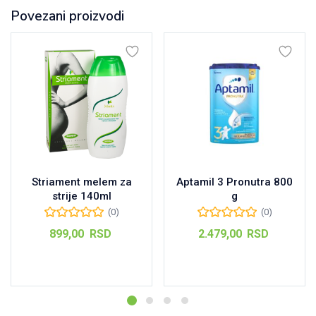
Povezani proizvodi
Striament melem za
Aptamil 3 Pronutra 800
strije 140ml
g
(0)
(0)
899,00
RSD
2.479,00
RSD
Dodaj u korpu
Dodaj u korpu