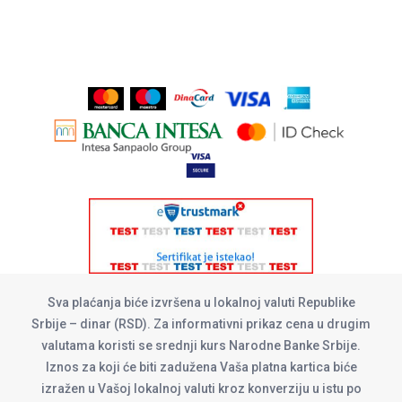
Sva plaćanja biće izvršena u lokalnoj valuti Republike
Srbije – dinar (RSD). Za informativni prikaz cena u drugim
valutama koristi se srednji kurs Narodne Banke Srbije.
Iznos za koji će biti zadužena Vaša platna kartica biće
izražen u Vašoj lokalnoj valuti kroz konverziju u istu po